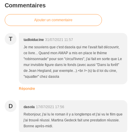
Commentaires
Ajouter un commentaire
T
tadloiducine
31/07/2021 11:57
Je me souviens que c'est dasola qui me l'avait fait découvrir,
ce livre... Quand mon AMAP a mis en place le thème
"robinsonnade" pour son "circul'livres", j'ai fait en sorte que Le
mur invisible figure dans le fonds (avec aussi "Dans la forêt"
de Jean Hegland, par exemple...).<br /> (s) ta d loi du cine,
"squatter" chez dasola
Répondre
D
dasola
17/07/2021 17:56
Rebonjour, j'ai lu le roman il y a longtemps et j'ai vu le film que
j'ai trouvé réussi. Martina Gedeck fait une prestation réussie.
Bonne après-midi.