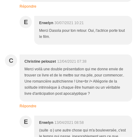
Répondre
E
Erwelyn
30/07/2021 10:21
Merci Dasola pour ton retour. Oui, l'actrice porte tout
le film.
C
Christine pelouzet
12/04/2021 07:38
Merci voilà une double présentation qui me donne envie de
trouver ce livre et de le mettre sur ma pile, pour commencer..
Une romancière autrichienne ! Une<br /> Allégorie de la
solitude intrinsèque à chaque être humain ou un véritable
livre d'anticipation post apocalyptique ?
Répondre
E
Erwelyn
13/04/2021 08:58
(suite ☺) une autre chose qui m'a bouleversée, c'est
le temps qui passe, inexorablement vers ce que