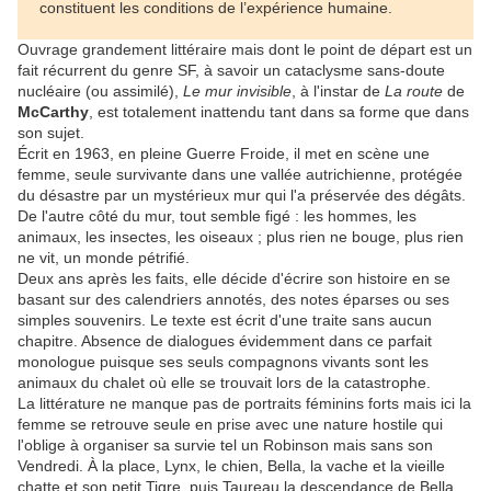
constituent les conditions de l’expérience humaine.
Ouvrage grandement littéraire mais dont le point de départ est un
fait récurrent du genre SF, à savoir un cataclysme sans-doute
nucléaire (ou assimilé),
Le mur invisible
, à l'instar de
La route
de
McCarthy
, est totalement inattendu tant dans sa forme que dans
son sujet.
Écrit en 1963, en pleine Guerre Froide, il met en scène une
femme, seule survivante dans une vallée autrichienne, protégée
du désastre par un mystérieux mur qui l'a préservée des dégâts.
De l'autre côté du mur, tout semble figé : les hommes, les
animaux, les insectes, les oiseaux ; plus rien ne bouge, plus rien
ne vit, un monde pétrifié.
Deux ans après les faits, elle décide d'écrire son histoire en se
basant sur des calendriers annotés, des notes éparses ou ses
simples souvenirs. Le texte est écrit d'une traite sans aucun
chapitre. Absence de dialogues évidemment dans ce parfait
monologue puisque ses seuls compagnons vivants sont les
animaux du chalet où elle se trouvait lors de la catastrophe.
La littérature ne manque pas de portraits féminins forts mais ici la
femme se retrouve seule en prise avec une nature hostile qui
l'oblige à organiser sa survie tel un Robinson mais sans son
Vendredi. À la place, Lynx, le chien, Bella, la vache et la vieille
chatte et son petit Tigre, puis Taureau la descendance de Bella.