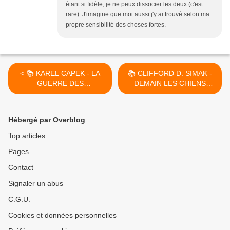
étant si fidèle, je ne peux dissocier les deux (c'est
rare). J'imagine que moi aussi j'y ai trouvé selon ma
propre sensibilité des choses fortes.
< 📚 KAREL CAPEK - LA
📚 CLIFFORD D. SIMAK -
GUERRE DES
DEMAIN LES CHIENS
SALAMANDRES (VALSKA S
(CITY, 1944-1952) >
MLOKI, 1936)
Hébergé par Overblog
Top articles
Pages
Contact
Signaler un abus
C.G.U.
Cookies et données personnelles