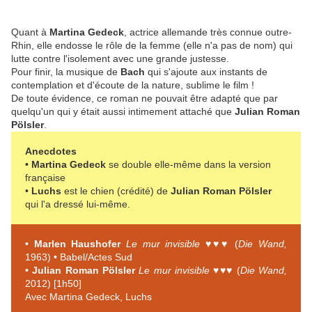
Quant à
Martina Gedeck
, actrice allemande très connue outre-
Rhin, elle endosse le rôle de la femme (elle n'a pas de nom) qui
lutte contre l'isolement avec une grande justesse.
Pour finir, la musique de
Bach
qui s'ajoute aux instants de
contemplation et d'écoute de la nature, sublime le film !
De toute évidence, ce roman ne pouvait être adapté que par
quelqu'un qui y était aussi intimement attaché que
Julian Roman
Pölsler
.
Anecdotes
• Martina Gedeck
se double elle-même dans la version
française
•
Luchs
est le chien (crédité) de
Julian Roman Pölsler
qui l'a dressé lui-même.
• Marlen Haushofer
Le mur invisible
♥♥♥ (
Die Wand,
1963) • Babel/Actes Sud
• Julian Roman Pölsler
Le mur invisible
♥♥♥ (
Die Wand,
2012) [1h50]
Avec Martina Gedeck, Luchs