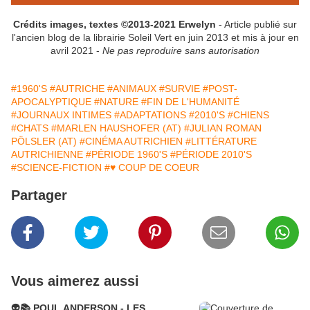
Crédits images, textes ©2013-2021 Erwelyn
- Article publié sur
l'ancien blog de la librairie Soleil Vert en juin 2013 et mis à jour en
avril 2021 -
Ne pas reproduire sans autorisation
#1960'S
#AUTRICHE
#ANIMAUX
#SURVIE
#POST-
APOCALYPTIQUE
#NATURE
#FIN DE L'HUMANITÉ
#JOURNAUX INTIMES
#ADAPTATIONS
#2010'S
#CHIENS
#CHATS
#MARLEN HAUSHOFER (AT)
#JULIAN ROMAN
PÖLSLER (AT)
#CINÉMA AUTRICHIEN
#LITTÉRATURE
AUTRICHIENNE
#PÉRIODE 1960'S
#PÉRIODE 2010'S
#SCIENCE-FICTION
#♥ COUP DE COEUR
Partager
Vous aimerez aussi
👽📚 POUL ANDERSON - LES