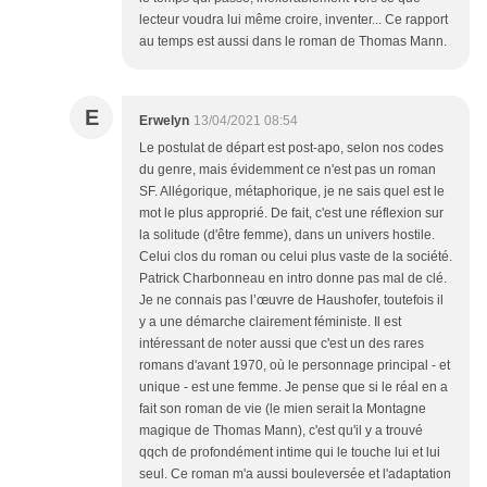
lecteur voudra lui même croire, inventer... Ce rapport
au temps est aussi dans le roman de Thomas Mann.
E
Erwelyn
13/04/2021 08:54
Le postulat de départ est post-apo, selon nos codes
du genre, mais évidemment ce n'est pas un roman
SF. Allégorique, métaphorique, je ne sais quel est le
mot le plus approprié. De fait, c'est une réflexion sur
la solitude (d'être femme), dans un univers hostile.
Celui clos du roman ou celui plus vaste de la société.
Patrick Charbonneau en intro donne pas mal de clé.
Je ne connais pas l’œuvre de Haushofer, toutefois il
y a une démarche clairement féministe. Il est
intéressant de noter aussi que c'est un des rares
romans d'avant 1970, où le personnage principal - et
unique - est une femme. Je pense que si le réal en a
fait son roman de vie (le mien serait la Montagne
magique de Thomas Mann), c'est qu'il y a trouvé
qqch de profondément intime qui le touche lui et lui
seul. Ce roman m'a aussi bouleversée et l'adaptation