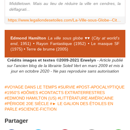
Middletown. Mais au lieu de réduire la ville en cendres, la
déflagrati...
https://www.legaliondesetoiles.com/La-Ville-sous-Globe--City-at-World-s-End--Edmond-Hamilton--1951_a2750.html
Edmond Hamilton
La ville sous globe
♥♥ (
City at world's
end
, 1951) • Rayon Fantastique (1952) • Le masque SF
(1975) • Terre de brume (2005)
Crédits images et textes ©2009-2021 Erwelyn
- Article publié
sur l'ancien blog de la librairie Soleil Vert en mars 2009 et mis à
jour en octobre 2020 - Ne pas reproduire sans autorisation
#VOYAGE DANS LE TEMPS
#SURVIE
#POST-APOCALYPTIQUE
#1950'S
#DÔMES
#CONTACTS EXTRATERRESTRES
#EDMOND HAMILTON (US)
#LITTÉRATURE AMÉRICAINE
#PÉRIODE 20E SIÈCLE
#► LE GALION DES ÉTOILES EN
PARLE
#SCIENCE-FICTION
Partager