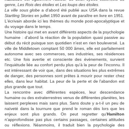
genre,
Les Rois des étoiles
et
Les loups des étoiles
.
La ville sous globe
a d'abord été publié aux USA dans la revue
Startling Stories
en juillet 1950 avant de paraître en livre en 1951.
L'écrivain aborde ici les thèmes du monde post-apocalyptique et
du voyage dans le temps.
Une histoire qui met en avant différents aspects de la psychologie
humaine : d'abord la réaction de la population quasi passive au
début du récit puisque son quotidien n'est en rien bouleversé. La
ville de Middletown comptant 50 000 âmes, elle est parfaitement
autonome avec ses commerces, ses industries, ses résidences
etc. Une fois avertie et consciente des évènements, survient
l'inquiétude liée au confort perdu plus qu'à la peur de l'inconnu. Il
est intéressant de voir que, dans des situations les plus extrêmes
de danger, des personnes sont prêtes à mourir pour rester chez
elles, dans leur habitat. La peur de la perte et de l'abandon est
plus grande que tout.
La rencontre avec différentes espèces, leur descendance
humaine ou des extraterrestres venus de différentes planètes, les
laissent perplexes mais sans plus. Sans doute y a-t-il un peu de
naïveté dans la tournure que prend le roman dès lors que les
enjeux sont plus grands. On peut regretter qu'
Hamilton
n'approfondisse pas plus certains passages, certaines attitudes
ou réflexions. Néanmoins, il traduit bien la psychologie des