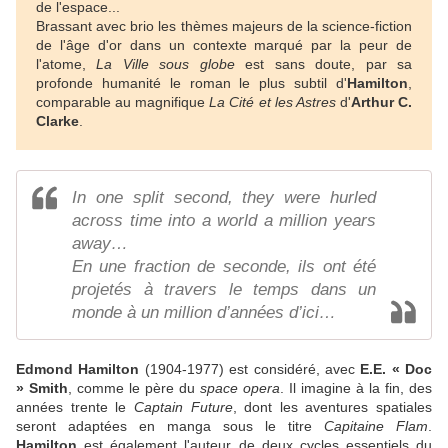
de l'espace...
Brassant avec brio les thèmes majeurs de la science-fiction
de l'âge d'or dans un contexte marqué par la peur de
l'atome,
La Ville sous globe
est sans doute, par sa
profonde humanité le roman le plus subtil d'
Hamilton
,
comparable au magnifique
La Cité et les Astres
d'
Arthur C.
Clarke
.
In one split second, they were hurled
across time into a world a million years
away…
En une fraction de seconde, ils ont été
projetés à travers le temps dans un
monde à un million d’années d’ici…
Edmond Hamilton
(1904-1977) est considéré, avec
E.E. « Doc
» Smith
, comme le père du
space opera
. Il imagine à la fin, des
années trente le
Captain Future
, dont les aventures spatiales
seront adaptées en manga sous le titre
Capitaine Flam
.
Hamilton
est également l'auteur de deux cycles essentiels du