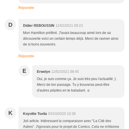
Répondre
D
Didier REBOUSSIN
11/02/2021 09:23
Mon Hamilton préféré. J'avais beaucoup aimé lors de sa
découverte voici un certain temps déjà. Merci de raviver ainsi
de si bons souvenirs.
Répondre
E
Erwelyn
12/02/2021 08:45
Oui, je suis comme ça. Je suis très peu l'actualité ;) .
Merci de ton passage. Tu y trouveras peut-être
d'autres pépites en te baladant. ☺
K
Koyolite Tseila
03/10/2020 10:38
Joli article. Intéressant la comparaison avec "La Cité des
Astres". J'ignorais pour le projet de Comics. Cela ne m'étonne