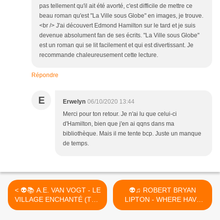
pas tellement qu'il ait été avorté, c'est difficile de mettre ce
beau roman qu'est "La Ville sous Globe" en images, je trouve.
<br /> J'ai découvert Edmond Hamilton sur le tard et je suis
devenue absolument fan de ses écrits. "La Ville sous Globe"
est un roman qui se lit facilement et qui est divertissant. Je
recommande chaleureusement cette lecture.
Répondre
E
Erwelyn
06/10/2020 13:44
Merci pour ton retour. Je n'ai lu que celui-ci
d'Hamilton, bien que j'en ai qqns dans ma
bibliothèque. Mais il me tente bcp. Juste un manque
de temps.
< 👽📚 A.E. VAN VOGT - LE
👽♫ ROBERT BRYAN
VILLAGE ENCHANTÉ (THE
LIPTON - WHERE HAVE
ENCHANTED VILLAGE,
ALL THE MARTIANS GONE
1950)
? (1979) >