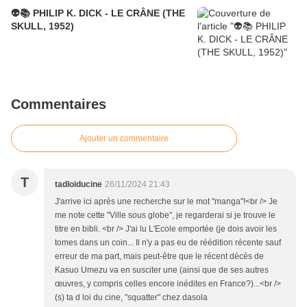
👽📚 PHILIP K. DICK - LE CRÂNE (THE
SKULL, 1952)
Commentaires
Ajouter un commentaire
T
tadloiducine
26/11/2024 21:43
J'arrive ici après une recherche sur le mot "manga"!<br /> Je
me note cette "Ville sous globe", je regarderai si je trouve le
titre en bibli. <br /> J'ai lu L'Ecole emportée (je dois avoir les
tomes dans un coin... Il n'y a pas eu de réédition récente sauf
erreur de ma part, mais peut-être que le récent décès de
Kasuo Umezu va en susciter une (ainsi que de ses autres
œuvres, y compris celles encore inédites en France?)...<br />
(s) ta d loi du cine, "squatter" chez dasola