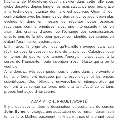
habitants de Middletown devant s'exiler dans cette ville sous
globe désertée depuis longtemps mais salvatrice pour eux grâce
à la technologie futuriste dont elle est pourvue. Quant à leur
confrontation avec les hommes de demain qui se jugent bien plus
évolués et donc en mesure de régenter toutes espèces
reconnues comme primitives, c'est une intéressante mise en
avant des craintes d'abord, de l'échange des connaissances
ensuite puis de la lutte pour garder son identité, ses racines en
évitant l'assimilation systématique.
Enfin, avec l'énergie atomique qu'
Hamilton
évoque dans son
récit, se pose la question du rôle de la science. Catastrophique
en temps de guerre, elle amène l'énergie indispensable à la
survie de l'humanité. Toute invention n'est néfaste qui si on le
veut bien.
Ainsi donc
La ville sous globe
nous entraîne dans une aventure
humaine fortement marquée par la psychologie et les enjeux
scientifiques. Des réflexions universelles et intemporelles qui
donnent à ce roman sa force, même si la naïveté de certains
propos font aujourd'hui sourire.
ADAPTATION : PROJET AVORTÉ
Il y a quelques années le dessinateur et scénariste de comics
John Byrne
, envisagea une adaptation de ce roman, durant son
temps libre. Malheureusement, il n'y parvint pas et le projet reste