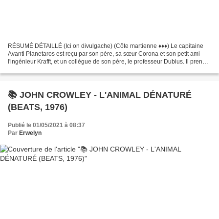
RÉSUMÉ DÉTAILLÉ (Ici on divulgache) (Côte martienne ♦♦♦) Le capitaine
Avanti Planetaros est reçu par son père, sa sœur Corona et son petit ami
l'ingénieur Krafft, et un collègue de son père, le professeur Dubius. Il prend
conscience des mystères que le...
📚 JOHN CROWLEY - L'ANIMAL DÉNATURÉ
(BEATS, 1976)
Publié le 01/05/2021 à 08:37
Par
Erwelyn