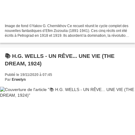
Image de fond ©Yakov G. Chernikhov Ce recueil réunit le cycle complet des
nouvelles fantastiques d’Efim Zozoulia (1891-1941). Ces cinq récits ont été
écrits à Petrograd en 1918 et 1919. Ils abordent la domination, la révolution,
les purges, l’exploitation...
📚 H.G. WELLS - UN RÊVE... UNE VIE (THE
DREAM, 1924)
Publié le 19/11/2020 à 07:45
Par
Erwelyn