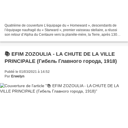
Quatrième de couverture L’équipage du « Homeward », descendants de
l’équipage naufragé du « Starward », premier vaisseau stellaire, a réussi
son retour d’Alpha du Centaure vers la planète-mère, la Terre, après 130
années humaines... équivalentes à cinq...
📚 EFIM ZOZOULIA - LA CHUTE DE LA VILLE
PRINCIPALE (Гибель Главного города, 1918)
Publié le 01/03/2021 à 14:52
Par
Erwelyn