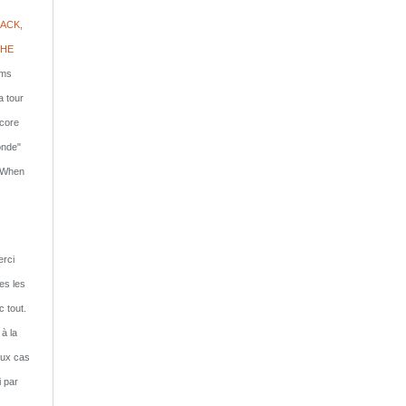
ACK,
PHE
lms
a tour
ncore
onde"
: When
rci
tes les
c tout.
 à la
eux cas
i par