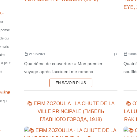
 -
ur
e pense
cle qui
compris
21/06/2021
…
23/06
aire
Quatrième de couverture « Mon premier
Quatri
y a peut-
voyage après l'accident me ramena...
souffl
ns
EN SAVOIR PLUS
MIÈRE
le qui
📚 EFIM ZOZOULIA - LA CHUTE DE LA
📚 
VILLE PRINCIPALE (ГИБЕЛЬ
LA L
ГЛАВНОГО ГОРОДА, 1918)
RAK I
-