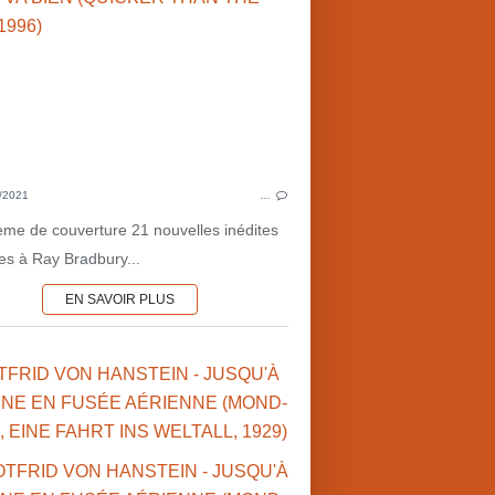
VOYAGES DANS LE TEMPS
1940'S
POLI
SAVANTS FOUS
PARADOXES TEMPORELS
ADAPTATIONS
39-45
HISTOIRE DU 20ÈME S.
/2021
…
HISTOIRE DU 19ÈME S.
CATASTROPHES
ème de couverture 21 nouvelles inédites
ées à Ray Bradbury...
EN SAVOIR PLUS
OTFRID VON HANSTEIN - JUSQU'À
UNE EN FUSÉE AÉRIENNE (MOND-
, EINE FAHRT INS WELTALL, 1929)
1910'S
POUR