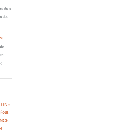
isés dans
nt des
IM
nde
ire
-)
TINE
ÉSIL
NCE
N
-