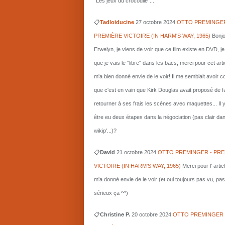
"Les jeux du crocodile"...
📋
Tadloiducine
27 octobre 2024
OTTO PREMINGER
PREMIÈRE VICTOIRE (IN HARM'S WAY, 1965)
Bonjo
Erwelyn, je viens de voir que ce film existe en DVD, j
que je vais le "libre" dans les bacs, merci pour cet arti
m'a bien donné envie de le voir! Il me semblait avoir 
que c'est en vain que Kirk Douglas avait proposé de f
retourner à ses frais les scènes avec maquettes... Il 
être eu deux étapes dans la négociation (pas clair da
wikip'...)?
📋
David
21 octobre 2024
OTTO PREMINGER - PRE
VICTOIRE (IN HARM'S WAY, 1965)
Merci pour l' artic
m'a donné envie de le voir (et oui toujours pas vu, pas
sérieux ça ^^)
📋
Christine P.
20 octobre 2024
OTTO PREMINGER 