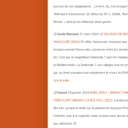
aucune de ses adaptations... Le livre, lui, m'a évoqué 
"littérature d'aventures" du début du XX s. (Wells, Bu
Benoit...) dont je me délectais étant gamin.
📋
Josée Bernard
21 mars
2024
LE VILLAGE DE MO
VAUCLUSE (2024)
En effet, l'autoroute n'existant pas
lorsque sonnait l'heure des vacances entre les année
60, c'est par la magnifique Nationale 7 que l'on rejoigna
la Méditerranée. La Nationale 7 ses villages tout en l
qui, au fond suivaient tout simplement le cours du Rhô
Lire la suite
📋
Cetout
18 janvier 2024
KARL HOLT - BENNY T'AI
TRÈS FORT (BENNY LOVES YOU, 2021)
J’ai décou
film très sympa et drôle sur la plateforme Amazon Pri
n’hésitez pas à le regarder mais surtout sans aucun e
aux alentours 😉