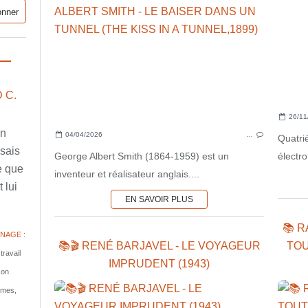
 C.
26/11
en
04/04/2026
…
Quatri
ssais
George Albert Smith (1864-1959) est un
électro
e que
inventeur et réalisateur anglais....
 lui
EN SAVOIR PLUS
📚 R
NAGE :
📚🎬 RENÉ BARJAVEL - LE VOYAGEUR
TOU
travail
IMPRUDENT (1943)
son
tomes,