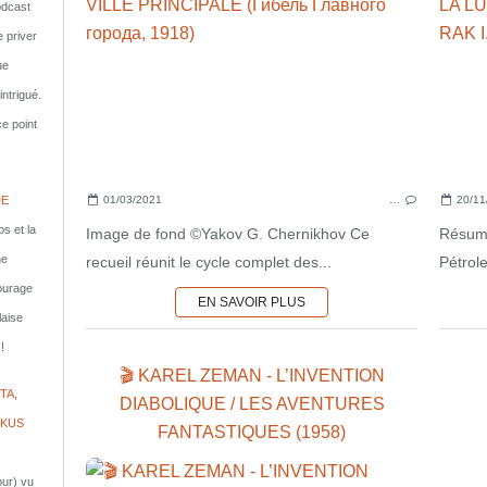
dcast
e priver
ue
ntrigué.
e point
01/03/2021
…
20/11
DE
s et la
Image de fond ©Yakov G. Chernikhov Ce
Résumé
ne
recueil réunit le cycle complet des...
Pétrole
courage
EN SAVOIR PLUS
laise
!
🎬 KAREL ZEMAN - L’INVENTION
TA,
DIABOLIQUE / LES AVENTURES
IKUS
FANTASTIQUES (1958)
jour) vu