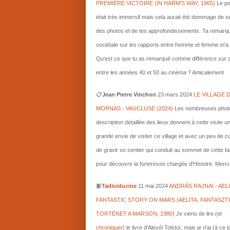
PREMIÈRE VICTOIRE (IN HARM'S WAY, 1965)
Le po
était très immersif mais cela aurait été dommage de s
des photos et de tes approfondissements. Ta remarq
sociétale sur les rapports entre homme et femme m'a i
Qu'est ce que tu as remarqué comme différence sur c
entre les années 40 et 50 au cinéma ? Amicalement
📋
Jean Pierre Vinchon
23 mars 2024
LE VILLAGE 
MORNAS - VAUCLUSE (2024)
Les nombreuses photo
description détaillée des lieux donnent à cette visite u
grande envie de visiter ce village et avec un peu de 
de gravir se sentier qui conduit au sommet de cette fa
pour découvrir la forteresse chargée d'Histoire. Merci 
📙
Tadloiducine
11 mai 2024
ANDRÁS RAJNAI - AELI
FANTASTIC STORY ON MARS (AELITA, FANTASZT
TORTÉNET A MARSON, 1980
)
Je viens de lire (et
chroniquer
) le livre d'Alexéi Tolstoï, mais je n'ai (à ce 