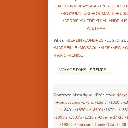
CALÉDONIE
•
PAYS-BAS
•
PÉROU
•
POL
•
ROYAUME-UNI
•
ROUMANIE
•
RUSS
•
SERBIE
•
SUÈDE
•
THAÏLANDE
•
US
•
VIETNAM
Villes
•
BERLIN
•
LONDRES
•LOS ANGE
•
MARSEILLE
•
MOSCOU
•
NICE
•
NEW Y
•
PARIS
•
VENISE
VOYAGE DANS LE TEMPS
Contexte historique
•Préhistoire •
Moye
•
Renaissance
•
17e s.
•
18e s.
•
1820's
•1
•1840's •
1850's
•
1860's
•1870's •188
•
1890's
•
1900's
•
1910's
•
Guerre 14-18
•
•
1930's
•
Troisième Reich
•
Guerre 39