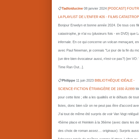
📋
Tadloiducine
08 janvier 2024
[PODCAST] FOUTR
LA PLAYLIST DE L'ENFER #26 - FILMS CATASTRO
Bonjour Erwelyn et bonne année 2024. De tous ces fi
catastrophe, je n'ai vu (plusieurs fois - en DVD) que L
infernale. En ce qui concerne un volcan menaçant, e
avec Paul Newman, je connais "Le jour de la fin du m
(un titre bien évocateur aussi, n'est-ce pas?) [en VO
Time Ran Out...].
📋
Philippe
11 juin 2023
BIBLIOTHÈQUE IDÉALE -
SCIENCE-FICTION ÉTRANGÈRE DE 1930 À1999
Me
pour cette liste ; elle a les qualités et le défauts de tou
listes, donc bien sûr on ne peut pas être d'accord ave
J'ai tout de même été surpris de voir Van Vogt relégué
45ème place et Heinlein à la 36ème (avec dans les d
des choix de roman assez.... originaux). Surpris auss