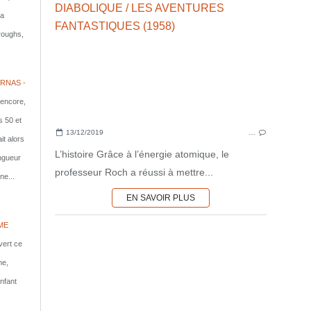
la
rroughs,
RNAS -
 encore,
s 50 et
13/12/2019
…
it alors
L’histoire Grâce à l’énergie atomique, le
ongueur
professeur Roch a réussi à mettre...
ne...
EN SAVOIR PLUS
ME
vert ce
me,
nfant