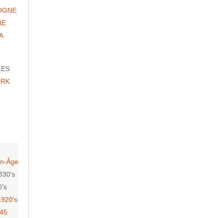
OGNE
IE
A
LES
ORK
n-Âge
830's
0's
1920's
-45