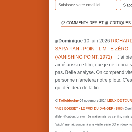
📋 COMMENTAIRES ET 📙 CRITIQUES
Dominiqu
e 10 juin 2026
RICHARD
📙
SARAFIAN - POINT LIMITE ZÉRO
(VANISHING POINT, 1971)
J'ai bi
aimé aussi ce film, que je ne connai
pas. Belle analyse. On comprend vit
personne n'arrêtera notre pilote. C'est
qui décidera de la fin
📋
Tadloiducine
04 novembre 2024
LIEUX DE TOUR
YVES BOISSET - LE PRIX DU DANGER (1983)
Quel 
d'identification, bravo ! Je n'ai jamais vu ce film, mais 
"pitch" me fait songer à une vieille série BD en deux 