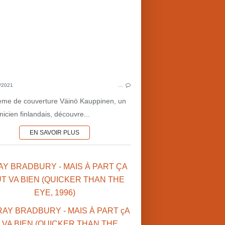
ROYAUME-UNI
AUTRES 
CINÉMA
CINÉMA BRITANNIQUE
CONQU
CINÉMA MUET
VOYAGE D
LIEUX DE TOURNAGE
FERROVIAIRE
LITTÉRATU
/2021
…
INVENTIONS
SCI
ème de couverture Väinö Kauppinen, un
HISTOIRE DU 19ÈME S.
nicien finlandais, découvre...
EN SAVOIR PLUS
AY BRADBURY - MAIS À PART ÇA
T VA BIEN (QUICKER THAN THE
EYE, 1996)
INVENTIONS