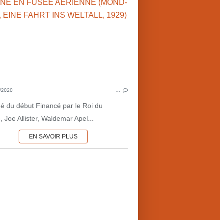
FANTASTIQUE
INVENTIONS
CONQU
ARCHITECTURE
ART
CONSTRUCTIVISME
HUMOUR
MAURI
UTOPIES
/2020
…
DYSTOPIES
 du début Financé par le Roi du
, Joe Allister, Waldemar Apel...
EN SAVOIR PLUS
AVENTURES