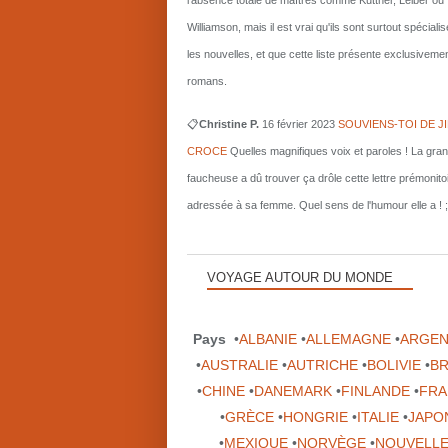
l'absence totale de maîtres comme Kuttner, Leiber ou
Williamson, mais il est vrai qu'ils sont surtout spécial
les nouvelles, et que cette liste présente exclusiveme
romans.
📋
Christine P.
16 février 2023
SOUVIENS-TOI DE J
CROCE
Quelles magnifiques voix et paroles ! La gra
faucheuse a dû trouver ça drôle cette lettre prémonito
adressée à sa femme. Quel sens de l'humour elle a ! ;
VOYAGE AUTOUR DU MONDE
Pays
•
ALBANIE
•
ALLEMAGNE
•
ARGEN
•
AUSTRALIE
•
AUTRICHE
•
BOLIVIE
•
BR
•
CHINE
•
DANEMARK
•
FINLANDE
•
FRA
•
GRÈCE
•
HONGRIE
•
ITALIE
•
JAPO
•
MEXIQUE
•
NORVÈGE
•
NOUVELLE