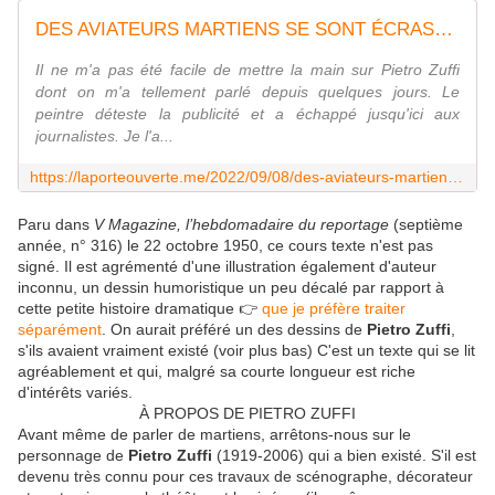
DES AVIATEURS MARTIENS SE SONT ÉCRASÉS SUR LA TERRE
Il ne m'a pas été facile de mettre la main sur Pietro Zuffi
dont on m'a tellement parlé depuis quelques jours. Le
peintre déteste la publicité et a échappé jusqu'ici aux
journalistes. Je l'a...
https://laporteouverte.me/2022/09/08/des-aviateurs-martiens-se-sont-ecrases-sur-la-terre/
Paru dans
V Magazine, l’hebdomadaire du reportage
(septième
année, n° 316) le 22 octobre 1950, ce cours texte n'est pas
signé. Il est agrémenté d'une illustration également d'auteur
inconnu, un dessin humoristique un peu décalé par rapport à
cette petite histoire dramatique 👉
que je préfère traiter
séparément
. On aurait préféré un des dessins de
Pietro Zuffi
,
s'ils avaient vraiment existé (voir plus bas) C'est un texte qui se lit
agréablement et qui, malgré sa courte longueur est riche
d'intérêts variés.
À PROPOS DE PIETRO ZUFFI
Avant même de parler de martiens, arrêtons-nous sur le
personnage de
Pietro Zuffi
(1919-2006) qui a bien existé. S'il est
devenu très connu pour ces travaux de scénographe, décorateur