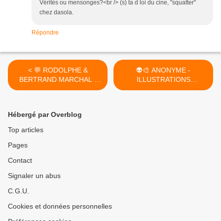
Vérités ou mensonges?<br /> (s) ta d loi du cine, "squatter"
chez dasola.
Répondre
< 💬 RODOLPHE &
👽🎨 ANONYME -
BERTRAND MARCHAL -
ILLUSTRATIONS
MEMPHIS (EN 3 TOMES,
MARTIENNES >
2013-2016)
Hébergé par Overblog
Top articles
Pages
Contact
Signaler un abus
C.G.U.
Cookies et données personnelles