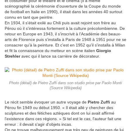
et costumier pour le théâtre et le cinéma (il a même
scénographié la cérémonie d'ouverture de la Coupe du monde
de football en Italie en 1990), il était dans les années 40 surtout
connu en tant que peintre.
En 1934, il s'était exilé au Chili puis avait rejoint son frère au
Pérou où il s'intéressa fortement à la culture précolombienne. De
retour en Europe en 1943, il s'inscrivit à l'Académie des beaux-
arts de Florence puis s'installa à Paris de 1948 à 1951 pour ne se
consacrer qu'à la peinture. Et c'est en 1952 qu'il s'installa à Milan
et fit la connaissance du metteur en scène italien
Giorgio
Strehler
avec qui il lance sa carrière de décorateur.
Photo (détail) de Pietro Zuffi dans son studio prise par Paolo Monti
(Source Wikipedia)
Le récit semble évoquer un autre voyage de
Pietro Zuffi
au
Pérou fin 1949 ou début 1950. « Il était allé y chercher des
sculptures et des fétiches aztèques dont on lui avait affirmé
l’existence dans ces régions. » Si tel est le cas, l'auteur fait une
erreur : il devait s'agir d'objets incas.
On ne trouve malheureusement que très peu de peintures de lui