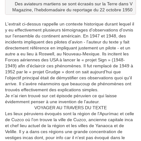
Des aviateurs martiens se sont écrasés sur la Terre dans V
Magazine, l’hebdomadaire du reportage du 22 octobre 1950
L'extrait ci-dessus rappelle un contexte historique durant lequel il
y eu effectivement plusieurs témoignages d'observations d'ovnis
sur l'ensemble du continent américain. En 1947 et 1948, des
incidents impliquent des pilotes d’avion - l'auteur du texte y fait
directement référence en impliquant justement un pilote - et un
autre a eu lieu à Roswell, au Nouveau-Mexique. Ils incitent les
Forces aériennes des USA à lancer le « projet Sign » (1948-
1949) afin d'éclaircir ces phénomènes. Il fut remplacé de 1949 à
1952 par le « projet Grudge » dont on sait aujourd'hui que
l'objectif principal était de démystifier ces observations quoi qu'il
arrive. Il s'avère néanmoins que beaucoup de phénomènes ont
trouvés effectivement des explications simples.
Je n'ai rien trouvé sur cet épisode péruvien ce qui laisse
évidemment penser à une invention de l'auteur.
VOYAGER AU TRAVERS DU TEXTE
Les lieux péruviens évoqués sont la région de l'Apurímac et celle
de Cuzco où l'on trouve la ville de Cuzco, ancienne capitale inca
et chef lieu actuel de la région et les villes de Yanaoca et de
Velille. Il y a dans ces régions une grande concentration de
vestiges incas dont, pour info car il n'est pas évoqué dans le