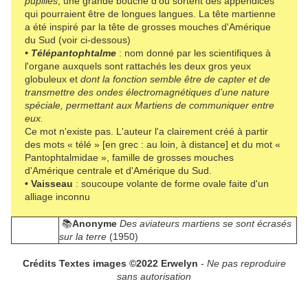
pupilles
, une grande bouche d'où sortent des appendices
qui pourraient être de longues langues. La tête martienne
a été inspiré par la tête de grosses mouches d'Amérique
du Sud (voir ci-dessous)
• Télépantophtalme
: nom donné par les scientifiques à
l'organe auxquels sont rattachés les deux gros yeux
globuleux et
dont la fonction semble être de capter et de
transmettre des ondes électromagnétiques d’une nature
spéciale, permettant aux Martiens de communiquer entre
eux.
Ce mot n'existe pas. L'auteur l'a clairement créé à partir
des mots « télé » [en grec :
au loin, à distance] et du
mot «
Pantophtalmidae », famille de grosses mouches
d'Amérique centrale et d'Amérique du Sud.
• Vaisseau
: soucoupe volante de forme ovale faite d'un
alliage inconnu
📚
Anonyme
Des aviateurs martiens se sont écrasés
sur la terre
(1950)
Crédits Textes images ©2022 Erwelyn
-
Ne pas reproduire
sans autorisation