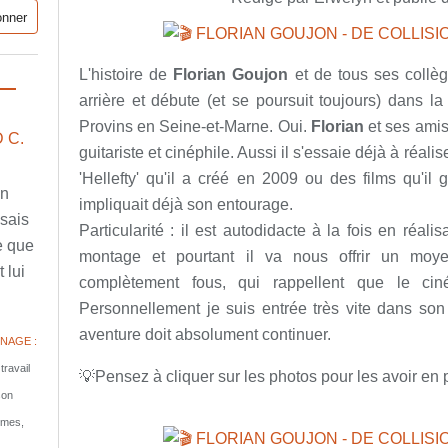
L'histoire de
Florian Goujon
et de tous ses collè
arrière et débute (et se poursuit toujours) dans l
Provins en Seine-et-Marne. Oui.
Florian
et ses amis
 C.
guitariste et cinéphile. Aussi il s'essaie déjà à réal
'Hellefty' qu'il a créé en 2009 ou des films qu'il
en
impliquait déjà son entourage.
ssais
Particularité :
il est autodidacte à la fois en réali
e que
montage et pourtant il va nous offrir un moye
 lui
complètement fous, qui rappellent que le cin
Personnellement je suis entrée très vite dans son
aventure doit absolument continuer.
NAGE :
travail
💡Pensez à cliquer sur les photos pour les avoir en p
son
tomes,