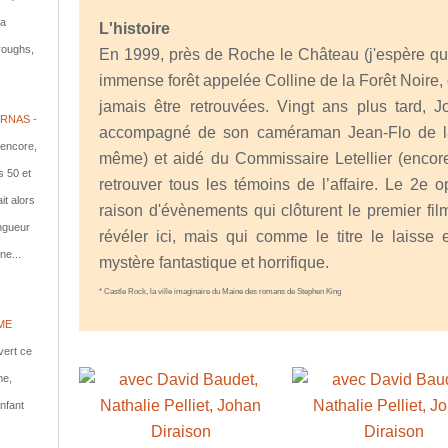
la
L'histoire
rroughs,
En 1999, près de Roche le Château (j'espère qu
immense forêt appelée Colline de la Forêt Noire
jamais être retrouvées. Vingt ans plus tard, 
RNAS -
accompagné de son caméraman Jean-Flo de la 
 encore,
même) et aidé du Commissaire Letellier (encore
s 50 et
retrouver tous les témoins de l’affaire. Le 2e
it alors
raison d'évènements qui clôturent le premier f
ongueur
révéler ici, mais qui comme le titre le laisse
ne...
mystère fantastique et horrifique.
* Castle Rock, la ville imaginaire du Maine des romans de Stephen King
ME
vert ce
me,
nfant