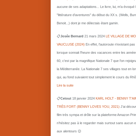
aucune de ses adaptations... Le livre, lui, m'a évoqué 
"littérature d'aventures" du début du XX s. (Wells, Bu
Benoit...) dont je me délectais étant gamin.
📋
Josée Bernard
21 mars
2024
LE VILLAGE DE MO
VAUCLUSE (2024)
En effet, l'autoroute n'existant pas
lorsque sonnait l'heure des vacances entre les année
60, c'est par la magnifique Nationale 7 que l'on rejoigna
la Méditerranée. La Nationale 7 ses villages tout en l
qui, au fond suivaient tout simplement le cours du Rhô
Lire la suite
📋
Cetout
18 janvier 2024
KARL HOLT - BENNY T'AI
TRÈS FORT (BENNY LOVES YOU, 2021)
J’ai décou
film très sympa et drôle sur la plateforme Amazon Pri
n’hésitez pas à le regarder mais surtout sans aucun e
aux alentours 😉