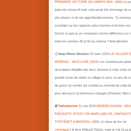
PREMIÈRE VICTOIRE (IN HARM'S WAY, 1965)
Le po
était très immersif mais cela aurait été dommage de s
des photos et de tes approfondissements. Ta remarq
sociétale sur les rapports entre homme et femme m'a i
Qu'est ce que tu as remarqué comme différence sur c
entre les années 40 et 50 au cinéma ? Amicalement
📋
Jean Pierre Vinchon
23 mars 2024
LE VILLAGE 
MORNAS - VAUCLUSE (2024)
Les nombreuses photo
description détaillée des lieux donnent à cette visite u
grande envie de visiter ce village et avec un peu de 
de gravir se sentier qui conduit au sommet de cette fa
pour découvrir la forteresse chargée d'Histoire. Merci 
📙
Tadloiducine
11 mai 2024
ANDRÁS RAJNAI - AELI
FANTASTIC STORY ON MARS (AELITA, FANTASZT
TORTÉNET A MARSON, 1980
)
Je viens de lire (et
chroniquer
) le livre d'Alexéi Tolstoï, mais je n'ai (à ce 