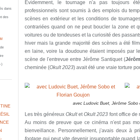
Évidemment, le tournage n'a pas toujours été 
isés dans
professionnels sont soumis à des emplois du temps 
nt des
scènes en extérieur et les conditions de tournages
contrariées quand on ne peut boucler la zone et qu
voitures ou de tondeuses et la curiosité des passants
IM
hiver mais la grande majorité des scènes a été filmé
nde
en laine, voire la doudoune étaient imposés par le
ire
scène de l'entrevue entre Jérôme Santiquet (
Jérôm
-)
cheminée (
Okult 2023
) avait été une vraie torture pou
avec Ludovic Buet, Jérôme Sobo e
TINE
Les très généreux
Okult
et
Okult 2023
font office de
ÉSIL
Au moins de preuve que ce cinéma n'est pas mort e
NCE
bienveillance. Personnellement, j'avais deux à pr
N
footage
qui peut vite devenir insupportable quand l
-