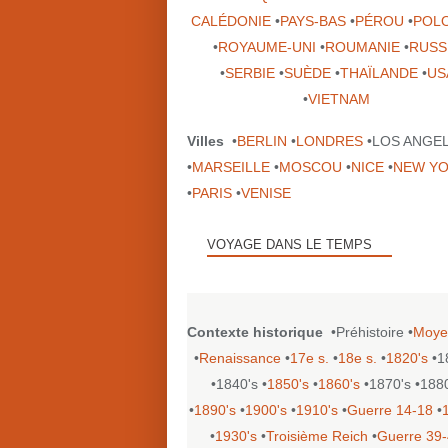
CALÉDONIE
•
PAYS-BAS
•
PÉROU
•
POL
•
ROYAUME-UNI
•
ROUMANIE
•
RUSS
•
SERBIE
•
SUÈDE
•
THAÏLANDE
•
US
•
VIETNAM
Villes
•
BERLIN
•
LONDRES
•LOS ANGE
•
MARSEILLE
•
MOSCOU
•
NICE
•
NEW Y
•
PARIS
•
VENISE
VOYAGE DANS LE TEMPS
Contexte historique
•Préhistoire •
Moye
•
Renaissance
•
17e s.
•
18e s.
•
1820's
•1
•1840's •
1850's
•
1860's
•1870's •188
•
1890's
•
1900's
•
1910's
•
Guerre 14-18
•
•
1930's
•
Troisième Reich
•
Guerre 39