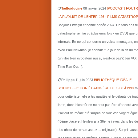
📋
Tadloiducine
08 janvier 2024
[PODCAST] FOUTR
LA PLAYLIST DE L'ENFER #26 - FILMS CATASTRO
Bonjour Erwelyn et bonne année 2024. De tous ces fi
catastrophe, je n'ai vu (plusieurs fois - en DVD) que L
infernale. En ce qui concerne un volcan menaçant, e
avec Paul Newman, je connais "Le jour de la fin du m
(un titre bien évocateur aussi, n'est-ce pas?) [en VO
Time Ran Out...].
📋
Philippe
11 juin 2023
BIBLIOTHÈQUE IDÉALE -
SCIENCE-FICTION ÉTRANGÈRE DE 1930 À1999
Me
pour cette liste ; elle a les qualités et le défauts de tou
listes, donc bien sûr on ne peut pas être d'accord ave
J'ai tout de même été surpris de voir Van Vogt relégué
45ème place et Heinlein à la 36ème (avec dans les d
des choix de roman assez.... originaux). Surpris auss