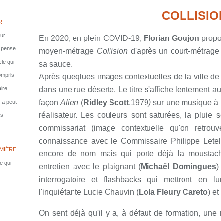
COLLISIO
 -
ur
En 2020, en plein COVID-19,
Florian Goujon
propos
e pense
moyen-métrage
Collision
d'après un court-métrage 
cle qui
sa sauce.
compris
Après queqlues images contextuelles de la ville d
dans une rue déserte. Le titre s'affiche lentement au
aire
façon
Alien
(
Ridley Scott
,1979
)
sur une musique à
y a peut-
réalisateur. Les couleurs sont saturées, la pluie 
ns
commissariat (image contextuelle qu'on retro
connaissance avec le Commissaire Philippe Letelli
MIÈRE
encore de nom mais qui porte déjà la moustache
le qui
entretien avec le plaignant (
Michaël Domingues
)
interrogatoire et flashbacks qui mettront en 
l'inquiétante Lucie Chauvin (
Lola Fleury Careto
) et
-
On sent déjà qu'il y a, à défaut de formation, une r