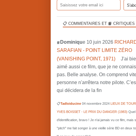
📋 COMMENTAIRES ET 📙 CRITIQUES
Dominiqu
e 10 juin 2026
RICHARD
📙
SARAFIAN - POINT LIMITE ZÉRO
(VANISHING POINT, 1971)
J'ai bi
aimé aussi ce film, que je ne connai
pas. Belle analyse. On comprend vit
personne n'arrêtera notre pilote. C'est
qui décidera de la fin
📋
Tadloiducine
04 novembre 2024
LIEUX DE TOUR
YVES BOISSET - LE PRIX DU DANGER (1983)
Quel 
d'identification, bravo ! Je n'ai jamais vu ce film, mais 
"pitch" me fait songer à une vieille série BD en deux 