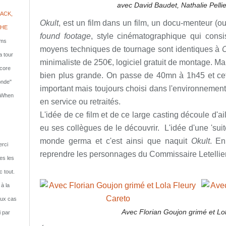
avec David Baudet, Nathalie Pellie
ACK,
Okult
, est un film dans un film, un docu-menteur (
PHE
found footage
, style cinématographique qui consi
lms
moyens techniques de tournage sont identiques à
C
a tour
minimaliste de 250€, logiciel gratuit de montage. Ma
ncore
bien plus grande. On passe de 40mn à 1h45 et cett
onde"
important mais toujours choisi dans l'environnemen
: When
en service ou retraités.
L'idée de ce film et de ce large casting découle d'a
eu ses collègues de le découvrir. L'idée d'une 'suite
monde germa et c'est ainsi que naquit
Okult
. En
rci
reprendre les personnages du Commissaire Letellier
tes les
c tout.
 à la
eux cas
Avec Florian Goujon grimé et Lo
i par