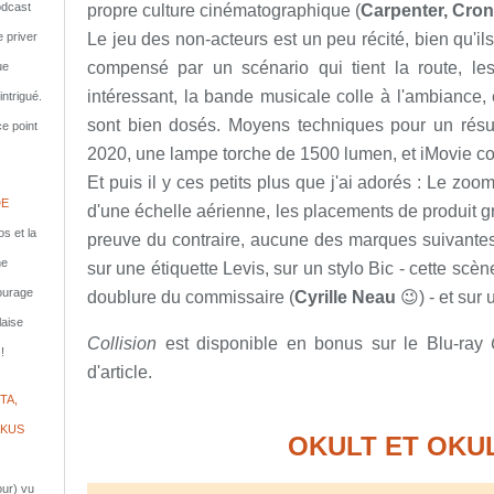
dcast
propre culture cinématographique (
Carpenter, Cron
Le jeu des non-acteurs est un peu récité, bien qu'ils
e priver
compensé par un scénario qui tient la route, le
ue
intéressant, la bande musicale colle à l'ambiance, 
ntrigué.
sont bien dosés. Moyens techniques pour un résult
e point
2020, une lampe torche de 1500 lumen, et iMovie c
Et puis il y ces petits plus que j'ai adorés : Le zo
DE
d'une échelle aérienne, les placements de produit gr
s et la
preuve du contraire, aucune des marques suivantes 
ne
sur une étiquette Levis, sur un stylo Bic - cette scè
courage
doublure du commissaire (
Cyrille Neau
😉) - et sur
laise
Collision
est disponible en bonus sur le Blu-ray
!
d'article.
TA,
IKUS
OKULT ET OKUL
jour) vu