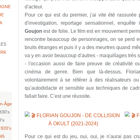
d'acteur.
OGNE
Pour ce qui est du premier, j'ai vite été rassurée
IE
d'investigation, reportage sensationnel, enquê
A
Goujon
est de folie. Le film est en mouvement perm
rencontre beaucoup de personnages, on se perd en 
LES
bruits étranges et puis il y a des meurtres quand mêm
ORK
va y en avoir beaucoup d'autres - maquillages trè
- l'occasion aussi de faire preuve de créativité 
cinéma de genre. Bien que là-dessus, Floria
volontairement à se référer à des réalisateurs ou 
qu'autodidacte et sensible aux techniques de cadra
fallait faire. C'est une réussite.
n-Âge
830's
0's
1920's
Pour ce qui est du jeu, oui, oui, je n'aurai pas c
-45