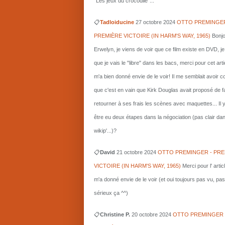
"Les jeux du crocodile"...
📋
Tadloiducine
27 octobre 2024
OTTO PREMINGER
PREMIÈRE VICTOIRE (IN HARM'S WAY, 1965)
Bonjo
Erwelyn, je viens de voir que ce film existe en DVD, j
que je vais le "libre" dans les bacs, merci pour cet arti
m'a bien donné envie de le voir! Il me semblait avoir 
que c'est en vain que Kirk Douglas avait proposé de f
retourner à ses frais les scènes avec maquettes... Il 
être eu deux étapes dans la négociation (pas clair da
wikip'...)?
📋
David
21 octobre 2024
OTTO PREMINGER - PRE
VICTOIRE (IN HARM'S WAY, 1965)
Merci pour l' artic
m'a donné envie de le voir (et oui toujours pas vu, pas
sérieux ça ^^)
📋
Christine P.
20 octobre 2024
OTTO PREMINGER 