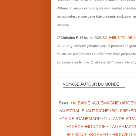
l'absence totale de maîtres comme Kuttner, Leiber ou
Williamson, mais il est vrai qu'ils sont surtout spécial
les nouvelles, et que cette liste présente exclusiveme
romans.
📋
Christine P.
16 février 2023
SOUVIENS-TOI DE J
CROCE
Quelles magnifiques voix et paroles ! La gra
faucheuse a dû trouver ça drôle cette lettre prémonito
adressée à sa femme. Quel sens de l'humour elle a ! ;
VOYAGE AUTOUR DU MONDE
Pays
•
ALBANIE
•
ALLEMAGNE
•
ARGEN
•
AUSTRALIE
•
AUTRICHE
•
BOLIVIE
•
BR
•
CHINE
•
DANEMARK
•
FINLANDE
•
FRA
•
GRÈCE
•
HONGRIE
•
ITALIE
•
JAPO
•
MEXIQUE
•
NORVÈGE
•
NOUVELLE