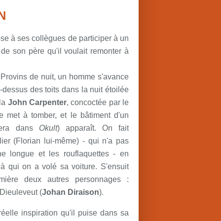
N
e à ses collègues de participer à un
de son père qu'il voulait remonter à
e Provins de nuit, un homme s'avance
-dessus des toits dans la nuit étoilée
 la
John Carpenter
, concoctée par le
se met à tomber, et le bâtiment d'un
uvera dans
Okult
) apparaît. On fait
er (Florian lui-même) - qui n'a pas
 longue et les rouflaquettes - en
 à qui on a volé sa voiture. S'ensuit
lumière deux autres personnages :
 Dieuleveut (
Johan Diraison
).
éelle inspiration qu'il puise dans sa