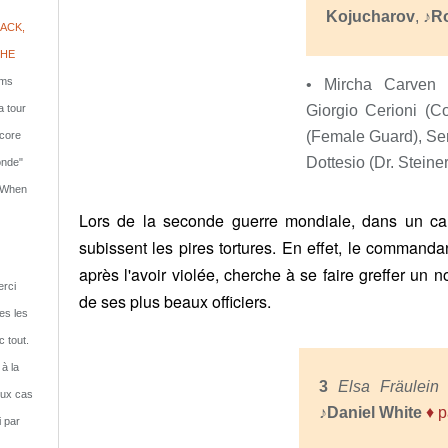
Kojucharov
, ♪
R
ACK,
PHE
lms
• Mircha Carven (
Giorgio Cerioni (C
a tour
(Female Guard), Ser
ncore
Dottesio (Dr. Steiner
onde"
: When
Lors de la seconde guerre mondiale, dans un camp
subissent les pires tortures. En effet, le commandan
après l'avoir violée, cherche à se faire greffer un 
rci
de ses plus beaux officiers.
tes les
c tout.
 à la
3
Elsa Fräulei
eux cas
♪Daniel White
♦ 
i par