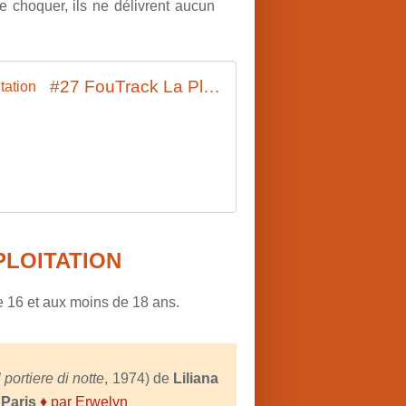
de choquer, ils ne délivrent aucun
#27 FouTrack La Playlist De L' Enfer / Nazisploitation
PLOITATION
de 16 et aux moins de 18 ans.
l portiere di notte
, 1974) de
Liliana
 Paris
♦ par
Erwelyn