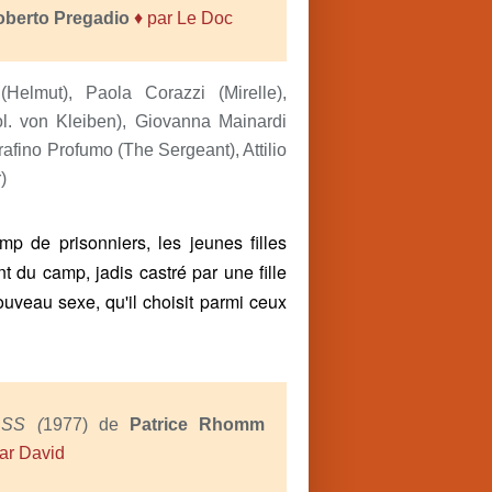
oberto Pregadio
♦ par Le Doc
Helmut), Paola Corazzi (Mirelle),
ol. von Kleiben), Giovanna Mainardi
afino Profumo (The Sergeant), Attilio
)
 de prisonniers, les jeunes filles
t du camp, jadis castré par une fille
nouveau sexe, qu'il choisit parmi ceux
n SS
(
1977) de
Patrice Rhomm
par David