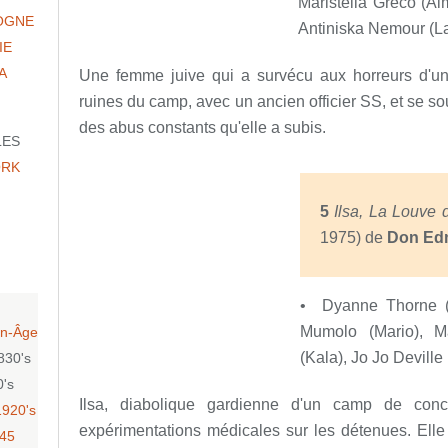
Maristella Greco (Alm
OGNE
Antiniska Nemour (La
IE
A
Une femme juive qui a survécu aux horreurs d'un 
ruines du camp, avec un ancien officier SS, et se souv
des abus constants qu'elle a subis.
LES
ORK
5
Ilsa, La Louve
1975
) de
Don Edm
• Dyanne Thorne (I
Mumolo (Mario), Ma
n-Âge
(Kala), Jo Jo Deville 
830's
0's
Ilsa, diabolique gardienne d'un camp de conce
1920's
expérimentations médicales sur les détenues. Ell
-45