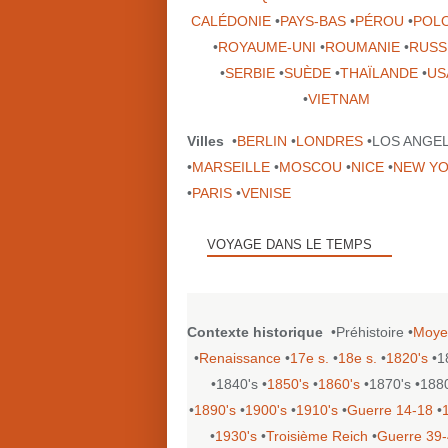
CALÉDONIE
•
PAYS-BAS
•
PÉROU
•
POL
•
ROYAUME-UNI
•
ROUMANIE
•
RUSS
•
SERBIE
•
SUÈDE
•
THAÏLANDE
•
US
•
VIETNAM
Villes
•
BERLIN
•
LONDRES
•LOS ANGE
•
MARSEILLE
•
MOSCOU
•
NICE
•
NEW Y
•
PARIS
•
VENISE
VOYAGE DANS LE TEMPS
Contexte historique
•Préhistoire •
Moye
•
Renaissance
•
17e s.
•
18e s.
•
1820's
•1
•1840's •
1850's
•
1860's
•1870's •188
•
1890's
•
1900's
•
1910's
•
Guerre 14-18
•
•
1930's
•
Troisième Reich
•
Guerre 39