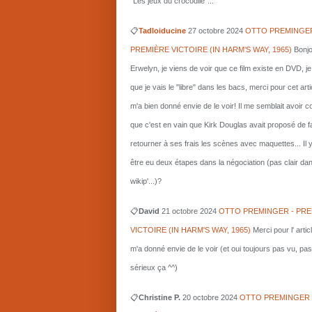
"Les jeux du crocodile"...
📋
Tadloiducine
27 octobre 2024
OTTO PREMINGER
PREMIÈRE VICTOIRE (IN HARM'S WAY, 1965)
Bonjo
Erwelyn, je viens de voir que ce film existe en DVD, j
que je vais le "libre" dans les bacs, merci pour cet arti
m'a bien donné envie de le voir! Il me semblait avoir 
que c'est en vain que Kirk Douglas avait proposé de f
retourner à ses frais les scènes avec maquettes... Il 
être eu deux étapes dans la négociation (pas clair da
wikip'...)?
📋
David
21 octobre 2024
OTTO PREMINGER - PRE
VICTOIRE (IN HARM'S WAY, 1965)
Merci pour l' artic
m'a donné envie de le voir (et oui toujours pas vu, pas
sérieux ça ^^)
📋
Christine P.
20 octobre 2024
OTTO PREMINGER 