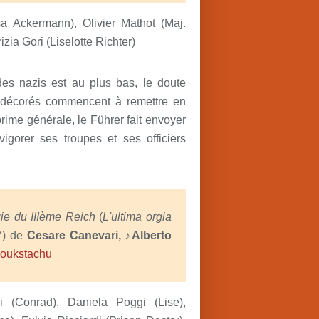
a Ackermann), Olivier Mathot (Maj.
izia Gori (Liselotte Richter)
es nazis est au plus bas, le doute
s décorés commencent à remettre en
prime générale, le Führer fait envoyer
vigorer ses troupes et ses officiers
gie du IIIème Reich
(
L'ultima orgia
7
) de
Cesare Canevari, ♪Alberto
Boukstachu
i (Conrad), Daniela Poggi (Lise),