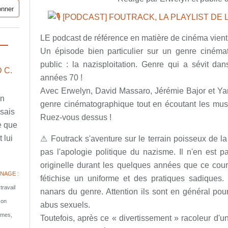
LE podcast de référence en matière de cinéma vient d
Un épisode bien particulier sur un genre ciném
public : la nazisploitation. Genre qui a sévit da
 C.
années 70 !
Avec Erwelyn, David Massaro, Jérémie Bajor et Ya
en
genre cinématographique tout en écoutant les musi
ssais
Ruez-vous dessus !
e que
 lui
⚠ Foutrack s'aventure sur le terrain poisseux de la 
pas l'apologie politique du nazisme. Il n'en est
originelle durant les quelques années que ce cour
NAGE :
fétichise un uniforme et des pratiques sadiques.
travail
nanars du genre. Attention ils sont en général pour
son
abus sexuels.
tomes,
Toutefois, après ce « divertissement » racoleur d'