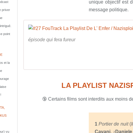
unique objectif est 
dcast
message politique.
e priver
ue
ntrigué.
e point
épisode qui fera fureur
DE
s et la
ne
courage
LA PLAYLIST NAZIS
laise
!
🔞 Certains films sont interdits aux moins 
TA,
IKUS
1
Portier de nuit
(
I
Cavani,
♪Daniele
jour) vu