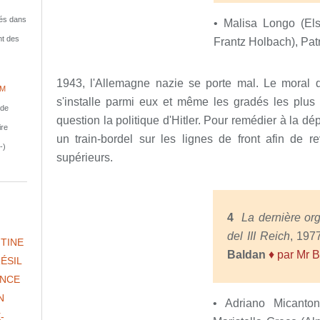
isés dans
• Malisa Longo (Els
nt des
Frantz Holbach), Patr
1943, l'Allemagne nazie se porte mal. Le moral d
IM
s'installe parmi eux et même les gradés les plu
nde
question la politique d'Hitler. Pour remédier à la dé
ire
un train-bordel sur les lignes de front afin de re
-)
supérieurs.
4
La dernière or
del III Reich
,
197
TINE
Baldan
♦ par Mr 
ÉSIL
NCE
N
• Adriano Micanton
-