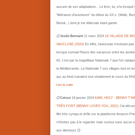
aucune de ses adaptations... Le livre, lui, m'a évoqué 
"littérature d'aventures" du début du XX s. (Wells, Bu
Benoit...) dont je me délectais étant gamin.
📋
Josée Bernard
21 mars
2024
LE VILLAGE DE MO
VAUCLUSE (2024)
En effet, l'autoroute n'existant pas
lorsque sonnait l'heure des vacances entre les année
60, c'est par la magnifique Nationale 7 que l'on rejoigna
la Méditerranée. La Nationale 7 ses villages tout en l
qui, au fond suivaient tout simplement le cours du Rhô
Lire la suite
📋
Cetout
18 janvier 2024
KARL HOLT - BENNY T'AI
TRÈS FORT (BENNY LOVES YOU, 2021)
J’ai décou
film très sympa et drôle sur la plateforme Amazon Pri
n’hésitez pas à le regarder mais surtout sans aucun e
aux alentours 😉