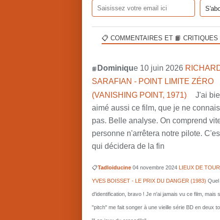
📋 COMMENTAIRES ET 📙 CRITIQUES
Dominiqu
e 10 juin 2026
RICHARD
📙
SARAFIAN - POINT LIMITE ZÉRO
(VANISHING POINT, 1971)
J'ai bi
aimé aussi ce film, que je ne connai
pas. Belle analyse. On comprend vit
personne n'arrêtera notre pilote. C'est
qui décidera de la fin
📋
Tadloiducine
04 novembre 2024
LIEUX DE TOUR
YVES BOISSET - LE PRIX DU DANGER (1983)
Quel 
d'identification, bravo ! Je n'ai jamais vu ce film, mais 
"pitch" me fait songer à une vieille série BD en deux 