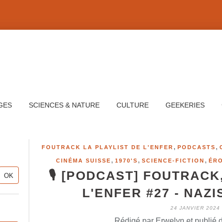
GES
SCIENCES & NATURE
CULTURE
GEEKERIES
,
,
FOUTRACK LA PLAYLIST DE L'ENFER
PODCASTS
,
,
,
CINÉMA SUISSE
1970'S
SCIENCE-FICTION
ÉR
🎙️ [PODCAST] FOUTRACK
L'ENFER #27 - NAZ
24 JANVIER 2024
Rédigé par Erwelyn et publié 