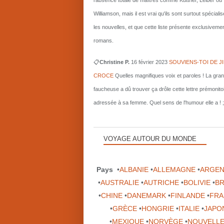
l'absence totale de maîtres comme Kuttner, Leiber ou
Williamson, mais il est vrai qu'ils sont surtout spécial
les nouvelles, et que cette liste présente exclusiveme
romans.
📋
Christine P.
16 février 2023
SOUVIENS-TOI DE J
CROCE
Quelles magnifiques voix et paroles ! La gra
faucheuse a dû trouver ça drôle cette lettre prémonito
adressée à sa femme. Quel sens de l'humour elle a ! ;
VOYAGE AUTOUR DU MONDE
Pays
•
ALBANIE
•
ALLEMAGNE
•
ARGEN
•
AUSTRALIE
•
AUTRICHE
•
BOLIVIE
•
BR
•
CHINE
•
DANEMARK
•
FINLANDE
•
FRA
•
GRÈCE
•
HONGRIE
•
ITALIE
•
JAPO
•
MEXIQUE
•
NORVÈGE
•
NOUVELLE