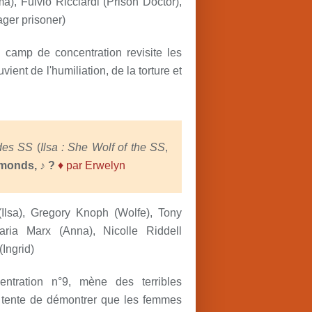
a), Fulvio Ricciardi (Prison Doctor),
ger prisoner)
camp de concentration revisite les
ient de l'humiliation, de la torture et
 des SS
(
Ilsa : She Wolf of the SS
,
onds, ♪ ?
♦ par Erwelyn
lsa), Gregory Knoph (Wolfe), Tony
ria Marx (Anna), Nicolle Riddell
(Ingrid)
ntration n°9, mène des terribles
e tente de démontrer que les femmes