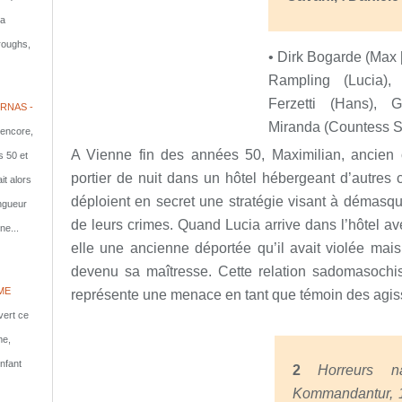
la
rroughs,
• Dirk Bogarde (Max [
Rampling (Lucia), 
Ferzetti (Hans), 
RNAS -
Miranda (Countess S
 encore,
A Vienne fin des années 50, Maximilian, ancien o
s 50 et
portier de nuit dans un hôtel hébergeant d’autres 
it alors
déploient en secret une stratégie visant à démasqu
ongueur
de leurs crimes. Quand Lucia arrive dans l’hôtel a
ne...
elle une ancienne déportée qu’il avait violée mais
devenu sa maîtresse. Cette relation sadomasochis
ME
représente une menace en tant que témoin des agi
vert ce
me,
nfant
2
Horreurs n
Kommandantur, 