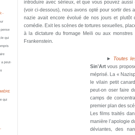
introduire avec sérieux, et que vous pouvez aussi e
(voir ci-dessous), nous avons opté pour sortir des
 -
nazie avait encore évolué de nos jours et plutôt 
ur
comédie. Exit les scènes de tortures sexuelles, pla
e pense
à la dictature du fromage Meili ou aux monstre
cle qui
Frankenstein.
compris
aire
►
Toutes le
y a peut-
Sin'Art
vous propose
ns
méprisé. La « Nazisp
le vilain petit can
peut-on oser faire d
MIÈRE
camps de concentra
le qui
premier plan des scé
Les films traités da
manière l’apologie du
déviantes, des nan
-