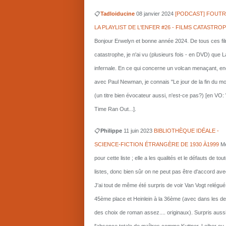
📋
Tadloiducine
08 janvier 2024
[PODCAST] FOUTR
LA PLAYLIST DE L'ENFER #26 - FILMS CATASTRO
Bonjour Erwelyn et bonne année 2024. De tous ces fi
catastrophe, je n'ai vu (plusieurs fois - en DVD) que L
infernale. En ce qui concerne un volcan menaçant, e
avec Paul Newman, je connais "Le jour de la fin du m
(un titre bien évocateur aussi, n'est-ce pas?) [en VO
Time Ran Out...].
📋
Philippe
11 juin 2023
BIBLIOTHÈQUE IDÉALE -
SCIENCE-FICTION ÉTRANGÈRE DE 1930 À1999
Me
pour cette liste ; elle a les qualités et le défauts de tou
listes, donc bien sûr on ne peut pas être d'accord ave
J'ai tout de même été surpris de voir Van Vogt relégué
45ème place et Heinlein à la 36ème (avec dans les d
des choix de roman assez.... originaux). Surpris auss