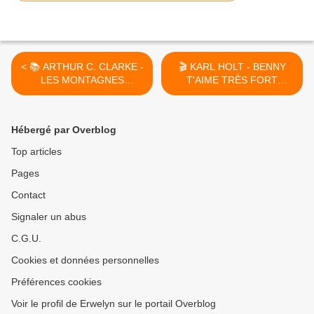
< 📚 ARTHUR C. CLARKE -
🎬 KARL HOLT - BENNY
LES MONTAGNES
T'AIME TRÈS FORT
HALLUCINOGÈNES (AT
(BENNY LOVES YOU,
THE MOUNTAINS OF
2021) >
MURKINESS, 1940)
Hébergé par Overblog
Top articles
Pages
Contact
Signaler un abus
C.G.U.
Cookies et données personnelles
Préférences cookies
Voir le profil de Erwelyn sur le portail Overblog