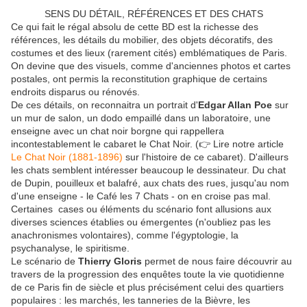
SENS DU DÉTAIL, RÉFÉRENCES ET DES CHATS
Ce qui fait le régal absolu de cette BD est la richesse des
références, les détails du mobilier, des objets décoratifs, des
costumes et des lieux (rarement cités) emblématiques de Paris.
On devine que des visuels, comme d'anciennes photos et cartes
postales, ont permis la reconstitution graphique de certains
endroits disparus ou rénovés.
De ces détails, on reconnaitra un portrait d'
Edgar Allan Poe
sur
un mur de salon, un dodo empaillé dans un laboratoire, une
enseigne avec un chat noir borgne qui rappellera
incontestablement le cabaret le Chat Noir. (👉 Lire notre article
Le Chat Noir (1881-1896)
sur l'histoire de ce cabaret). D'ailleurs
les chats semblent intéresser beaucoup le dessinateur. Du chat
de Dupin, pouilleux et balafré, aux chats des rues, jusqu'au nom
d'une enseigne - le Café les 7 Chats - on en croise pas mal.
Certaines cases ou éléments du scénario font allusions aux
diverses sciences établies ou émergentes (n'oubliez pas les
anachronismes volontaires), comme l'égyptologie, la
psychanalyse, le spiritisme.
Le scénario de
Thierry Gloris
permet de nous faire découvrir au
travers de la progression des enquêtes toute la vie quotidienne
de ce Paris fin de siècle et plus précisément celui des quartiers
populaires : les marchés, les tanneries de la Bièvre, les