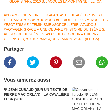
GLORIS (FR)
,
2010'S
,
JACQUES LAMONTAGNE (ILL. CA)
#BD
#POLICIER-THRILLER
#FANTASTIQUE
#DÉTECTIVES DE
L'ÉTRANGE
#PARIS
#HUMOUR
#PÉRIODE 1900'S
#ENQUÊTES
#ÉSOTÉRISME
#FÉMINISME
#SORCELLERIE
#VAUDOU
#VOYAGER GRÂCE À UNE OEUVRE
#HISTOIRE DU 19ÈME S.
#HISTOIRE DU 20ÈME S.
#♥ COUP DE COEUR
#THIERRY
GLORIS (FR)
#2010'S
#JACQUES LAMONTAGNE (ILL. CA)
Partager
Vous aimerez aussi
💬 JEAN CUBAUD (SUR UN TEXTE DE
PIERRE MAC ORLAN) - LA CAVALIÈRE
ELSA (2010)