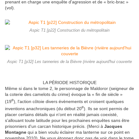
prenant en charge une enquête d'agression et de « bric-brac »
(vol).
Aspic T1 [p22] Construction du métropolitain
Aspic T1 [p32] Les tanneries de la Bièvre (rivière aujourd'hui couverte
LA PÉRIODE HISTORIQUE
Même si dans le tome 2, le personnage de Maldoror (seigneur de
la coterie des camelots du crime) évoque la « fin de siècle »
e
(19
), l'action côtoie divers évènements et croisent quelques
e
inventions anachroniques (du début 20
). Ils se sont permis de
placer certains détails qui n'ont en réalité jamais coexisté,
s'allouant toute latitude pour les prochaines enquêtes sans être
prisonniers d'un carcan historique précis. (Merci à
Jacques
Montagne
qui a bien voulu éclairer ma lanterne sur ce point en
novembre 2010). Ne vous étonnez donc pas de voir dans le tome