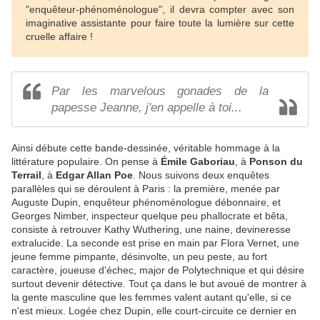
"enquêteur-phénoménologue", il devra compter avec son
imaginative assistante pour faire toute la lumière sur cette
cruelle affaire !
Par les marvelous gonades de la
papesse Jeanne, j'en appelle à toi...
Ainsi débute cette bande-dessinée, véritable hommage à la
littérature populaire. On pense à
Émile Gaboriau
, à
Ponson du
Terrail
, à
Edgar Allan Poe
. Nous suivons deux enquêtes
parallèles qui se déroulent à Paris : la première, menée par
Auguste Dupin, enquêteur phénoménologue débonnaire, et
Georges Nimber, inspecteur quelque peu phallocrate et bêta,
consiste à retrouver Kathy Wuthering, une naine, devineresse
extralucide. La seconde est prise en main par Flora Vernet, une
jeune femme pimpante, désinvolte, un peu peste, au fort
caractère, joueuse d'échec, major de Polytechnique et qui désire
surtout devenir détective. Tout ça dans le but avoué de montrer à
la gente masculine que les femmes valent autant qu'elle, si ce
n'est mieux. Logée chez Dupin, elle court-circuite ce dernier en