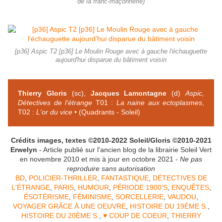
de la franc-maçonnerie)
[p36] Aspic T2 [p36] Le Moulin Rouge avec à gauche l'échauguette
aujourd'hui disparue du bâtiment voisin
Thierry Gloris
(sc),
Jacques Lamontagne
(d)
Aspic,
Détectives de l'étrange
T01 :
La naine aux ectoplasmes
,
T02 :
L'or du vice
• (Quadrants - Soleil)
Crédits images, textes ©2010-2022 Soleil/Gloris ©2010-2021
Erwelyn
- Article publié sur l'ancien blog de la librairie Soleil Vert
en novembre 2010 et mis à jour en octobre 2021 -
Ne pas
reproduire sans autorisation
BD
,
POLICIER-THRILLER
,
FANTASTIQUE
,
DÉTECTIVES DE
L'ÉTRANGE
,
PARIS
,
HUMOUR
,
PÉRIODE 1900'S
,
ENQUÊTES
,
ÉSOTÉRISME
,
FÉMINISME
,
SORCELLERIE
,
VAUDOU
,
VOYAGER GRÂCE À UNE OEUVRE
,
HISTOIRE DU 19ÈME S.
,
HISTOIRE DU 20ÈME S.
,
♥ COUP DE COEUR
,
THIERRY