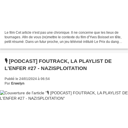
Le film Cet article n'est pas une chronique. Il ne concerne que les lieux de
tournages. Afin de vous (re)mettre le contexte du film d'Yves Boisset en tête,
petit résumé. Dans un futur proche, un jeu télévisé intitulé Le Prix du danger
fait fureur. Les...
🎙️ [PODCAST] FOUTRACK, LA PLAYLIST DE
L'ENFER #27 - NAZISPLOITATION
Publié le 24/01/2024 à 06:54
Par
Erwelyn