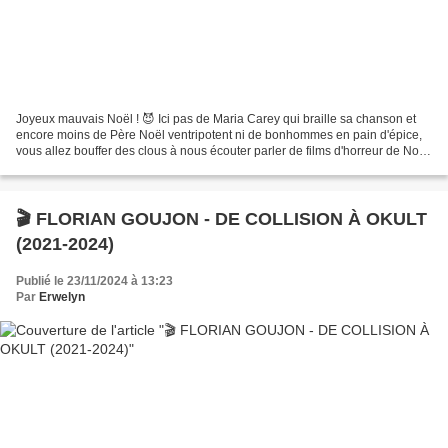
Joyeux mauvais Noël ! 😈 Ici pas de Maria Carey qui braille sa chanson et
encore moins de Père Noël ventripotent ni de bonhommes en pain d'épice,
vous allez bouffer des clous à nous écouter parler de films d'horreur de Noël
; pas une surprise au pied de...
🎬 FLORIAN GOUJON - DE COLLISION À OKULT
(2021-2024)
Publié le 23/11/2024 à 13:23
Par
Erwelyn