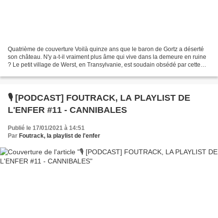
Quatrième de couverture Voilà quinze ans que le baron de Gortz a déserté
son château. N'y a-t-il vraiment plus âme qui vive dans la demeure en ruine
? Le petit village de Werst, en Transylvanie, est soudain obsédé par cette
question. Fumée anormale, bruits...
🎙️ [PODCAST] FOUTRACK, LA PLAYLIST DE
L'ENFER #11 - CANNIBALES
Publié le 17/01/2021 à 14:51
Par
Foutrack, la playlist de l'enfer