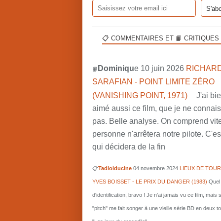
📋 COMMENTAIRES ET 📙 CRITIQUES
Dominiqu
e 10 juin 2026
RICHARD
📙
SARAFIAN - POINT LIMITE ZÉRO
(VANISHING POINT, 1971)
J'ai bi
aimé aussi ce film, que je ne connai
pas. Belle analyse. On comprend vit
personne n'arrêtera notre pilote. C'est
qui décidera de la fin
📋
Tadloiducine
04 novembre 2024
LIEUX DE TOUR
YVES BOISSET - LE PRIX DU DANGER (1983)
Quel 
d'identification, bravo ! Je n'ai jamais vu ce film, mais 
"pitch" me fait songer à une vieille série BD en deux 