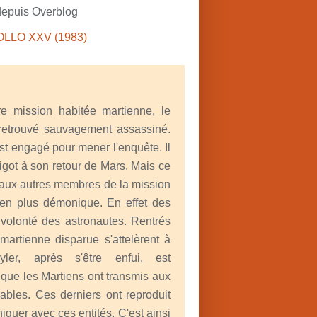
depuis Overblog
re mission habitée martienne, le
 retrouvé sauvagement assassiné.
st engagé pour mener l'enquête. Il
got à son retour de Mars. Mais ce
r aux autres membres de la mission
bien plus démonique. En effet des
a volonté des astronautes. Rentrés
 martienne disparue s'attelèrent à
ler, après s'être enfui, est
 que les Martiens ont transmis aux
ables. Ces derniers ont reproduit
uer avec ces entités. C'est ainsi