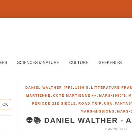
GES
SCIENCES & NATURE
CULTURE
GEEKERIES
,
,
DANIEL WALTHER (FR)
1980'S
LITTÉRATURE FRA
,
,
,
MARTIENNE
COTE MARTIENNE ♦♦
MARS•1980'S
M
,
,
,
PÉRIODE 21E SIÈCLE
ROAD TRIP
USA
FANTAS
,
MARS•MISSIONS
MARS•
👽📚 DANIEL WALTHER - 
6 AVRIL 2022