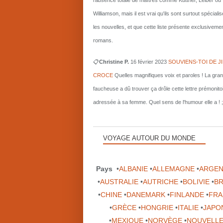
l'absence totale de maîtres comme Kuttner, Leiber ou
Williamson, mais il est vrai qu'ils sont surtout spécial
les nouvelles, et que cette liste présente exclusiveme
romans.
📋
Christine P.
16 février 2023
SOUVIENS-TOI DE J
CROCE
Quelles magnifiques voix et paroles ! La gra
faucheuse a dû trouver ça drôle cette lettre prémonito
adressée à sa femme. Quel sens de l'humour elle a ! ;
VOYAGE AUTOUR DU MONDE
Pays
•
ALBANIE
•
ALLEMAGNE
•
ARGEN
•
AUSTRALIE
•
AUTRICHE
•
BOLIVIE
•
BR
•
CHINE
•
DANEMARK
•
FINLANDE
•
FRA
•
GRÈCE
•
HONGRIE
•
ITALIE
•
JAPO
•
MEXIQUE
•
NORVÈGE
•
NOUVELLE