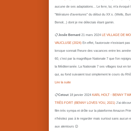
aucune de ses adaptations... Le livre, lui, m'a évoqué 
"littérature d'aventures" du début du XX s. (Wells, Bu
Benoit...) dont je me délectais étant gamin.
📋
Josée Bernard
21 mars
2024
LE VILLAGE DE MO
VAUCLUSE (2024)
En effet, l'autoroute n'existant pas
lorsque sonnait l'heure des vacances entre les année
60, c'est par la magnifique Nationale 7 que l'on rejoigna
la Méditerranée. La Nationale 7 ses villages tout en l
qui, au fond suivaient tout simplement le cours du Rhô
Lire la suite
📋
Cetout
18 janvier 2024
KARL HOLT - BENNY T'AI
TRÈS FORT (BENNY LOVES YOU, 2021)
J’ai décou
film très sympa et drôle sur la plateforme Amazon Pri
n’hésitez pas à le regarder mais surtout sans aucun e
aux alentours 😉