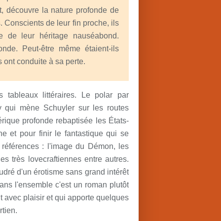
it, découvre la nature profonde de
 Conscients de leur fin proche, ils
e de leur héritage nauséabond.
onde. Peut-être même étaient-ils
s ont conduite à sa perte.
 tableaux littéraires. Le polar par
ry qui mène Schuyler sur les routes
rique profonde rebaptisée les États-
e et pour finir le fantastique qui se
 références : l'image du Démon, les
es très lovecraftiennes entre autres.
dré d'un érotisme sans grand intérêt
 Dans l'ensemble c'est un roman plutôt
it avec plaisir et qui apporte quelques
tien.