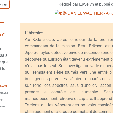
Rédigé par Erwelyn et publié 
L'histoire
 C.
Au XXIe siècle, après le retour de la premiè
commandant de la mission, Bertil Erikson, est
en
Jipé Schuyler, détective privé de seconde zone e
ssais
découvre qu'Erikson était devenu extrêmement bi
e que
n'était pas le seul. Son investigation va le mene
 lui
qui semblaient s'être tournés vers une entité 
intelligences perverties s'étaient emparés de l
sur Terre, ces spectres issus d'une civilisation
NAGE :
prendre le contrôle de l'humanité. Schuy
travail
malheureusement retrouvé et capturé. Il apprend
son
Terriens qui les vénèrent des pouvoirs considér
tomes,
chimiquement une drogue permettant de communiq