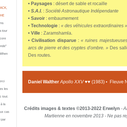
• Paysages
: désert de sable et rocaille
ACK,
•
S.A.I.
:
Société Astronautique Indépendante
PHE
• Savoir
: embaumement
lms
• Technologie
:
« des véhicules extraordinaires 
a tour
• Ville
: Zaramshamla.
ncore
• Civilisation disparue
:
« ruines majestueuses
onde"
arcs de pierre et des cryptes d'ombre. »
Des sall
: When
Des routes.
Daniel Walther
Apollo XXV
♥♥ (1983) • Fleuve No
rci
tes les
c tout.
 à la
Crédits images & textes ©2013-2022 Erwelyn
- A
eux cas
Martienne en novembre 2013 - Ne pas rep
i par