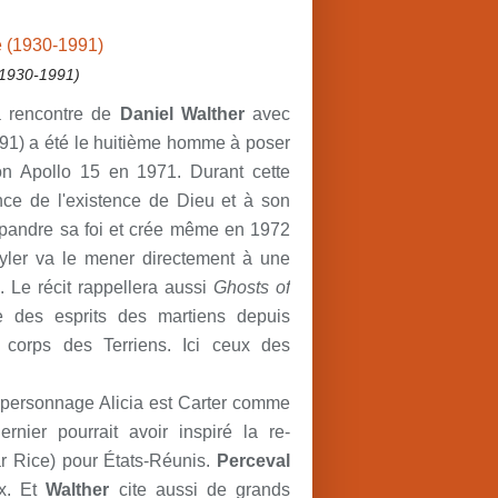
(1930-1991)
a rencontre de
Daniel Walther
avec
991) a été le huitième homme à poser
ion Apollo 15 en 1971. Durant cette
nce de l'existence de Dieu et à son
 répandre sa foi et crée même en 1972
uyler va le mener directement à une
Le récit rappellera aussi
Ghosts of
 des esprits des martiens depuis
 corps des Terriens. Ici ceux des
u personnage Alicia est Carter comme
rnier pourrait avoir inspiré la re-
r Rice) pour États-Réunis.
Perceval
ux. Et
Walther
cite aussi de grands