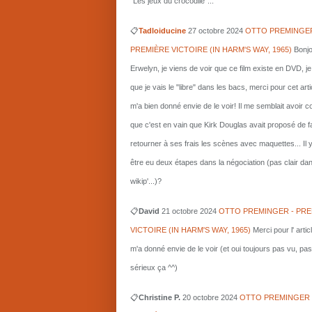
"Les jeux du crocodile"...
📋
Tadloiducine
27 octobre 2024
OTTO PREMINGER
PREMIÈRE VICTOIRE (IN HARM'S WAY, 1965)
Bonjo
Erwelyn, je viens de voir que ce film existe en DVD, j
que je vais le "libre" dans les bacs, merci pour cet arti
m'a bien donné envie de le voir! Il me semblait avoir 
que c'est en vain que Kirk Douglas avait proposé de f
retourner à ses frais les scènes avec maquettes... Il 
être eu deux étapes dans la négociation (pas clair da
wikip'...)?
📋
David
21 octobre 2024
OTTO PREMINGER - PRE
VICTOIRE (IN HARM'S WAY, 1965)
Merci pour l' artic
m'a donné envie de le voir (et oui toujours pas vu, pas
sérieux ça ^^)
📋
Christine P.
20 octobre 2024
OTTO PREMINGER 