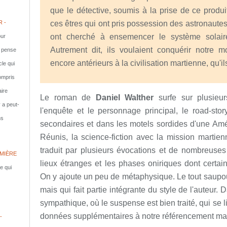
que le détective, soumis à la prise de ce produ
 -
ces êtres qui ont pris possession des astronautes.
ont cherché à ensemencer le système solair
ur
Autrement dit, ils voulaient conquérir notre m
e pense
encore antérieurs à la civilisation martienne, qu'il
cle qui
compris
aire
Le roman de
Daniel Walther
surfe sur plusieurs
y a peut-
l'enquête et le personnage principal, le road-sto
ns
secondaires et dans les motels sordides d'une Amé
Réunis, la science-fiction avec la mission martienn
traduit par plusieurs évocations et de nombreuses
MIÈRE
lieux étranges et les phases oniriques dont certain
le qui
On y ajoute un peu de métaphysique. Le tout saupou
mais qui fait partie intégrante du style de l'auteur.
sympathique, où le suspense est bien traité, qui se l
données supplémentaires à notre référencement mar
-