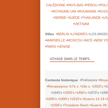
CALÉDONIE
•
PAYS-BAS
•
PÉROU
•
POL
•
ROYAUME-UNI
•
ROUMANIE
•
RUSS
•
SERBIE
•
SUÈDE
•
THAÏLANDE
•
US
•
VIETNAM
Villes
•
BERLIN
•
LONDRES
•LOS ANGE
•
MARSEILLE
•
MOSCOU
•
NICE
•
NEW Y
•
PARIS
•
VENISE
VOYAGE DANS LE TEMPS
Contexte historique
•Préhistoire •
Moye
•
Renaissance
•
17e s.
•
18e s.
•
1820's
•1
•1840's •
1850's
•
1860's
•1870's •188
•
1890's
•
1900's
•
1910's
•
Guerre 14-18
•
•
1930's
•
Troisième Reich
•
Guerre 39