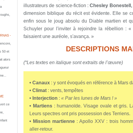
illustrateurs de science-fiction :
Chesley Bonestell,
la
dimension biblique du récit est évidente. Elle se co
rroughs,
enfin sous le joug absolu du Diable martien et q
Schuyler pour l'inviter à rejoindre la rébellion :
RNAS -
faisaient une auréole, s'avança. »
 encore,
DESCRIPTIONS MA
s 50 et
it alors
(*Les textes en italique sont extraits de l’œuvre)
ongueur
ne...
• Canaux
: y sont évoqués en référence à Mars dan
• Climat
: vents, tempêtes
ME
• Interjection
:
« Par les lunes de Mars ! »
vert ce
• Martiens
: humanoïde. Visage ovale et gris. La
me,
Leurs spectres ont pris possession des Terriens.
nfant
• Mission martienne
: Apollo XXV : trois homm
aller-retour.