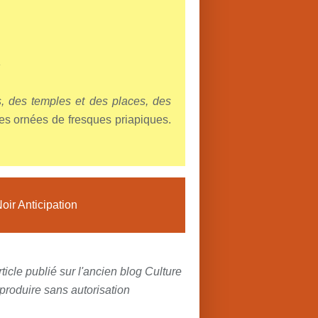
»
, des temples et des places, des
es ornées de fresques priapiques.
ir Anticipation
rticle publié sur l'ancien blog Culture
roduire sans autorisation