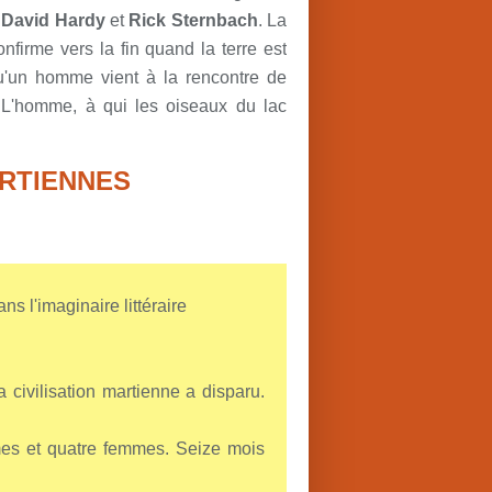
 David Hardy
et
Rick Sternbach
. La
nfirme vers la fin quand la terre est
u'un homme vient à la rencontre de
 « L'homme, à qui les oiseaux du lac
RTIENNES
s l'imaginaire littéraire
 civilisation martienne a disparu.
es et quatre femmes. Seize mois