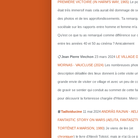
PREMIÈRE VICTOIRE (IN HARM'S WAY, 1965)
Le po
était très immersif mais cela aurait été dommage de s
des photos et de tes approfondissements. Ta remarq
sociétale sur les rapports entre homme et femme m'a i
Qu'est ce que tu as remarqué comme différence sur c
entre les années 40 et 50 au cinéma ? Amicalement
📋
Jean Pierre Vinchon
23 mars 2024
LE VILLAGE 
MORNAS - VAUCLUSE (2024)
Les nombreuses photo
description détaillée des lieux donnent à cette visite u
grande envie de visiter ce village et avec un peu de 
de gravir se sentier qui conduit au sommet de cette fa
pour découvrir la forteresse chargée d'Histoire. Merci 
📙
Tadloiducine
11 mai 2024
ANDRÁS RAJNAI - AELI
FANTASTIC STORY ON MARS (AELITA, FANTASZT
TORTÉNET A MARSON, 1980
)
Je viens de lire (et
chroniquer
) le livre d'Alexéi Tolstoï, mais je n'ai (à ce 