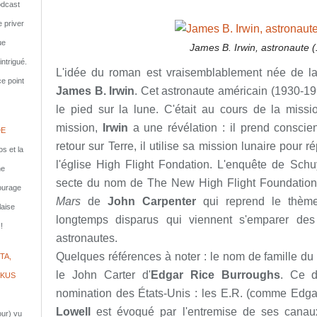
dcast
e priver
ue
James B. Irwin, astronaute 
ntrigué.
L'idée du roman est vraisemblablement née de l
e point
James B. Irwin
. Cet astronaute américain (1930-1
le pied sur la lune. C'était au cours de la miss
mission,
Irwin
a une révélation : il prend conscie
DE
retour sur Terre, il utilise sa mission lunaire pour
s et la
l'église High Flight Fondation. L'enquête de Sch
ne
secte du nom de The New High Flight Foundation. 
courage
Mars
de
John Carpenter
qui reprend le thème
laise
longtemps disparus qui viennent s'emparer des
!
astronautes.
Quelques références à noter : le nom de famille d
TA,
le John Carter d'
Edgar Rice Burroughs
. Ce de
IKUS
nomination des États-Unis : les E.R. (comme Edga
Lowell
est évoqué par l'entremise de ses cana
jour) vu