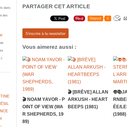
PARTAGER CET ARTICLE
isés dans
nt des
Repost
0
S'inscrire à la newsletter
IM
nde
Vous aimerez aussi :
ire
-)
🎬 [BRÈVE] ALLAN
👽📚J
TINE
🎬 NOAM YAVOR - P
ARKUSH - HEART
RNBER
ÉSIL
OINT OF VIEW (WA
BEEPS (1981)
ÉE/LE
NCE
R SHEPHERDS, 19
(1988)
N
89)
-