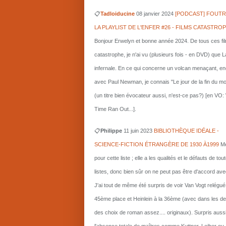
📋
Tadloiducine
08 janvier 2024
[PODCAST] FOUTR
LA PLAYLIST DE L'ENFER #26 - FILMS CATASTRO
Bonjour Erwelyn et bonne année 2024. De tous ces fi
catastrophe, je n'ai vu (plusieurs fois - en DVD) que L
infernale. En ce qui concerne un volcan menaçant, e
avec Paul Newman, je connais "Le jour de la fin du m
(un titre bien évocateur aussi, n'est-ce pas?) [en VO
Time Ran Out...].
📋
Philippe
11 juin 2023
BIBLIOTHÈQUE IDÉALE -
SCIENCE-FICTION ÉTRANGÈRE DE 1930 À1999
Me
pour cette liste ; elle a les qualités et le défauts de tou
listes, donc bien sûr on ne peut pas être d'accord ave
J'ai tout de même été surpris de voir Van Vogt relégué
45ème place et Heinlein à la 36ème (avec dans les d
des choix de roman assez.... originaux). Surpris auss