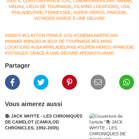
2000'S
,
CLAYTON PRINCE (US)
,
CINÉMA AMÉRICAIN
,
NANAR
,
NINJAS
,
LIEUX DE TOURNAGE
,
FILMING LOCATIONS
,
USA
,
PHILADELPHIE
,
TENNESSEE
,
SUPER-HÉROS
,
PARODIE
,
VOYAGER GRÂCE À UNE OEUVRE
#2000'S
#CLAYTON PRINCE (US)
#CINÉMA AMÉRICAIN
#NANAR
#NINJAS
#LIEUX DE TOURNAGE
#FILMING
LOCATIONS
#USA
#PHILADELPHIE
#SUPER-HÉROS
#PARODIE
#VOYAGER GRÂCE À UNE OEUVRE
#PENNSYLVANIE
Partager
Vous aimerez aussi
📚 JACK WHYTE - LES CHRONIQUES
DE CAMELOT (CAMULOD
CHRONICLES, 1992-2005)