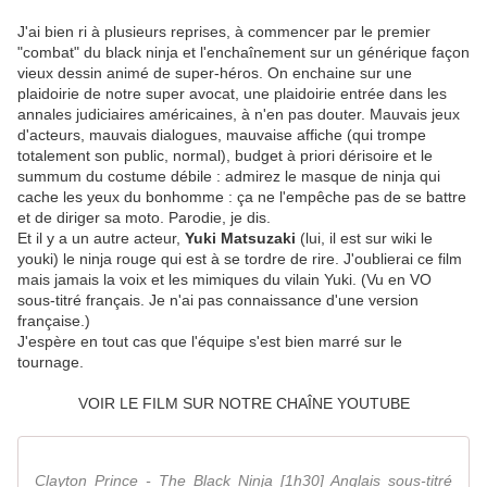
J'ai bien ri à plusieurs reprises, à commencer par le premier
"combat" du black ninja et l'enchaînement sur un générique façon
vieux dessin animé de super-héros. On enchaine sur une
plaidoirie de notre super avocat, une plaidoirie entrée dans les
annales judiciaires américaines, à n'en pas douter. Mauvais jeux
d'acteurs, mauvais dialogues, mauvaise affiche (qui trompe
totalement son public, normal), budget à priori dérisoire et le
summum du costume débile : admirez le masque de ninja qui
cache les yeux du bonhomme : ça ne l'empêche pas de se battre
et de diriger sa moto. Parodie, je dis.
Et il y a un autre acteur,
Yuki Matsuzaki
(lui, il est sur wiki le
youki) le ninja rouge qui est à se tordre de rire. J'oublierai ce film
mais jamais la voix et les mimiques du vilain Yuki.
(Vu en VO
sous-titré français. Je n'ai pas connaissance d'une version
française.)
J'espère en tout cas que l'équipe s'est bien marré sur le
tournage.
VOIR LE FILM SUR NOTRE CHAÎNE YOUTUBE
Clayton Prince - The Black Ninja [1h30] Anglais sous-titré