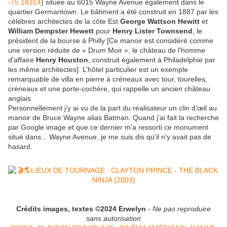
-75.18314
) située au 6015 Wayne Avenue également dans le
quartier Germantown. Le bâtiment a été construit en 1887 par les
célèbres architectes de la côte Est
George Wattson Hewitt
et
William Dempster Hewett
pour
Henry Lister Townsend
, le
président de la bourse à Philly [Ce manoir est considéré comme
une version réduite de « Drum Moir », le château de l'homme
d'affaire
Henry Houston
, construit également à Philadelphie par
les même architectes]. L’hôtel particulier est un exemple
remarquable de villa en pierre à créneaux avec tour, tourelles,
créneaux et une porte-cochère, qui rappelle un ancien château
anglais.
Personnellement j'y ai vu de la part du réalisateur un clin d’œil au
manoir de Bruce Wayne alias Batman. Quand j'ai fait la recherche
par Google image et que ce dernier m'a ressorti ce monument
situé dans... Wayne Avenue, je me suis dis qu'il n'y avait pas de
hasard.
Crédits images, textes ©2024 Erwelyn
-
Ne pas reproduire
sans autorisation