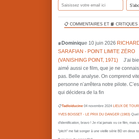
📋 COMMENTAIRES ET 📙 CRITIQUES
Dominiqu
e 10 juin 2026
RICHARD
📙
SARAFIAN - POINT LIMITE ZÉRO
(VANISHING POINT, 1971)
J'ai bi
aimé aussi ce film, que je ne connai
pas. Belle analyse. On comprend vit
personne n'arrêtera notre pilote. C'est
qui décidera de la fin
📋
Tadloiducine
04 novembre 2024
LIEUX DE TOUR
YVES BOISSET - LE PRIX DU DANGER (1983)
Quel 
d'identification, bravo ! Je n'ai jamais vu ce film, mais 
"pitch" me fait songer à une vieille série BD en deux 