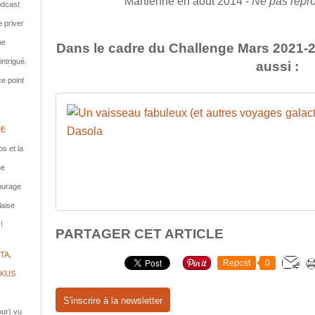
Martienne en août 2014 -
Ne pas repro
dcast
e priver
ue
Dans le cadre du Challenge Mars 2021-20
ntrigué.
aussi :
e point
DE
s et la
ne
courage
laise
!
PARTAGER CET ARTICLE
TA,
Repost
0
IKUS
S'inscrire à la newsletter
jour) vu