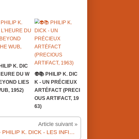
1
9
2
8
-
1
9
8
2
)
e
HILIP K. DIC
s
'HEURE DU W
👽📚 PHILIP K. DIC
t
EYOND LIES
K - UN PRÉCIEUX
l
'
UB, 1952)
ARTÉFACT (PRECI
a
OUS ARTIFACT, 19
u
63)
t
e
u
Article suivant »
r
👽📚 PHILIP K. DICK - LES INFINIS (THE INFINITES, 1953)
d