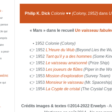
 -
Philip K. Dick
Colonie ♥♥ (Colony, 1952)
dans
U
ur
e pense
« Mars » dans le recueil
Un vaisseau fabule
cle qui
compris
• 1952
Colonie
(Colony)
aire
👉 1952
L'Heure du Wub
(Beyond Lies the W
y a peut-
👉 1952
Tant qu'il y a des hommes
(Some Kind
ns
👉 1952
Le vaisseau arraisonné
(
Prize Ship
)
👉 1953
Les joueurs de flûtes
(Piper in the W
👉 1953
Mission d'exploration
(Survey Team)
MIÈRE
👉 1953
Monsieur le vaisseau
(Mr. Spaceship
le qui
👉 1954
La Crypte de cristal
(The Crystal Cryp
Crédits images & textes ©2014-2022 Erwelyn
- A
-