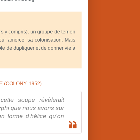
rs y compris), un groupe de terrien
ur amorcer sa colonisation. Mais
le de dupliquer et de donner vie à
cette soupe révèlerait
yphi que nous avons sur
n forme d'hélice qu'on