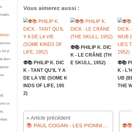
la
Vous aimerez aussi :
rroughs,
RNAS -
 encore,
👽📚 PHILIP K. DIC
s 50 et
K - LE CRÂNE (TH
it alors
👽📚 PHILIP K. DIC
E SKULL, 1952)
👽📚 P
ongueur
K - TANT QU'IL Y A
K - L
ne...
DE LA VIE (SOME K
UB (B
INDS OF LIFE, 195
THE W
2)
ME
vert ce
me,
« Article précédent
nfant
📚 PAUL COGAN - LES PIONNIERS DE L'ESPACE (1959)