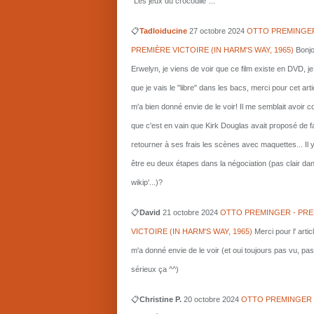
"Les jeux du crocodile"...
📋
Tadloiducine
27 octobre 2024
OTTO PREMINGER
PREMIÈRE VICTOIRE (IN HARM'S WAY, 1965)
Bonjo
Erwelyn, je viens de voir que ce film existe en DVD, j
que je vais le "libre" dans les bacs, merci pour cet arti
m'a bien donné envie de le voir! Il me semblait avoir 
que c'est en vain que Kirk Douglas avait proposé de f
retourner à ses frais les scènes avec maquettes... Il 
être eu deux étapes dans la négociation (pas clair da
wikip'...)?
📋
David
21 octobre 2024
OTTO PREMINGER - PRE
VICTOIRE (IN HARM'S WAY, 1965)
Merci pour l' artic
m'a donné envie de le voir (et oui toujours pas vu, pas
sérieux ça ^^)
📋
Christine P.
20 octobre 2024
OTTO PREMINGER 