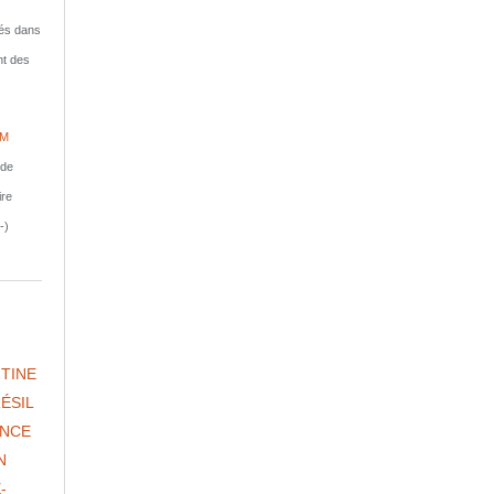
isés dans
nt des
IM
nde
ire
-)
TINE
ÉSIL
NCE
N
-