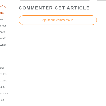
ACK,
COMMENTER CET ARTICLE
PHE
lms
Ajouter un commentaire
a tour
ncore
onde"
: When
rci
tes les
c tout.
 à la
eux cas
i par