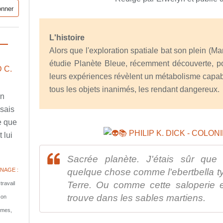
L'histoire
Alors que l'exploration spatiale bat son plein (Ma
étudie Planète Bleue, récemment découverte, po
 C.
leurs expériences révèlent un métabolisme capab
tous les objets inanimés, les rendant dangereux.
en
ssais
e que
 lui
Sacrée planète. J'étais sûr que 
NAGE :
quelque chose comme l'ebertbella t
Terre. Ou comme cette saloperie e
travail
trouve dans les sables martiens.
son
tomes,