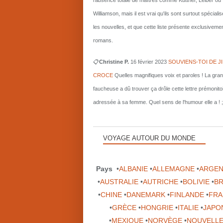
l'absence totale de maîtres comme Kuttner, Leiber ou
Williamson, mais il est vrai qu'ils sont surtout spécial
les nouvelles, et que cette liste présente exclusiveme
romans.
📋
Christine P.
16 février 2023
SOUVIENS-TOI DE J
CROCE
Quelles magnifiques voix et paroles ! La gra
faucheuse a dû trouver ça drôle cette lettre prémonito
adressée à sa femme. Quel sens de l'humour elle a ! ;
VOYAGE AUTOUR DU MONDE
Pays
•
ALBANIE
•
ALLEMAGNE
•
ARGEN
•
AUSTRALIE
•
AUTRICHE
•
BOLIVIE
•
BR
•
CHINE
•
DANEMARK
•
FINLANDE
•
FRA
•
GRÈCE
•
HONGRIE
•
ITALIE
•
JAPO
•
MEXIQUE
•
NORVÈGE
•
NOUVELLE