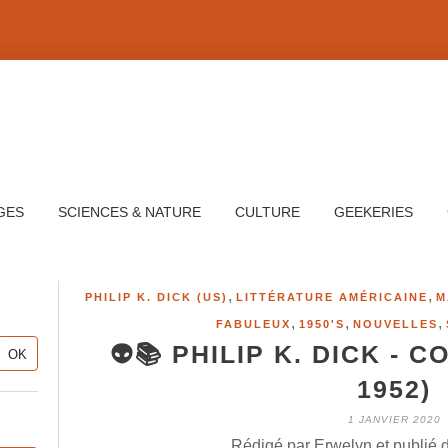
GES
SCIENCES & NATURE
CULTURE
GEEKERIES
,
,
PHILIP K. DICK (US)
LITTÉRATURE AMÉRICAINE
M
,
,
,
FABULEUX
1950'S
NOUVELLES
👽📚 PHILIP K. DICK - 
1952)
1 JANVIER 2020
Rédigé par Erwelyn et publié 