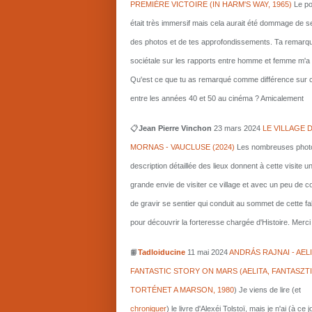
PREMIÈRE VICTOIRE (IN HARM'S WAY, 1965)
Le po
était très immersif mais cela aurait été dommage de s
des photos et de tes approfondissements. Ta remarq
sociétale sur les rapports entre homme et femme m'a i
Qu'est ce que tu as remarqué comme différence sur c
entre les années 40 et 50 au cinéma ? Amicalement
📋
Jean Pierre Vinchon
23 mars 2024
LE VILLAGE 
MORNAS - VAUCLUSE (2024)
Les nombreuses photo
description détaillée des lieux donnent à cette visite u
grande envie de visiter ce village et avec un peu de 
de gravir se sentier qui conduit au sommet de cette fa
pour découvrir la forteresse chargée d'Histoire. Merci 
📙
Tadloiducine
11 mai 2024
ANDRÁS RAJNAI - AELI
FANTASTIC STORY ON MARS (AELITA, FANTASZT
TORTÉNET A MARSON, 1980
)
Je viens de lire (et
chroniquer
) le livre d'Alexéi Tolstoï, mais je n'ai (à ce 