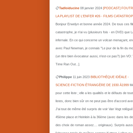
📋
Tadloiducine
08 janvier 2024
[PODCAST] FOUTR
LA PLAYLIST DE L'ENFER #26 - FILMS CATASTRO
Bonjour Erwelyn et bonne année 2024. De tous ces fi
catastrophe, je n'ai vu (plusieurs fois - en DVD) que L
infernale. En ce qui concerne un volcan menaçant, e
avec Paul Newman, je connais "Le jour de la fin du m
(un titre bien évocateur aussi, n'est-ce pas?) [en VO
Time Ran Out...].
📋
Philippe
11 juin 2023
BIBLIOTHÈQUE IDÉALE -
SCIENCE-FICTION ÉTRANGÈRE DE 1930 À1999
Me
pour cette liste ; elle a les qualités et le défauts de tou
listes, donc bien sûr on ne peut pas être d'accord ave
J'ai tout de même été surpris de voir Van Vogt relégué
45ème place et Heinlein à la 36ème (avec dans les d
des choix de roman assez.... originaux). Surpris auss