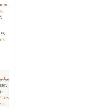
OGNE
IE
A
LES
ORK
n-Âge
830's
0's
1920's
-45