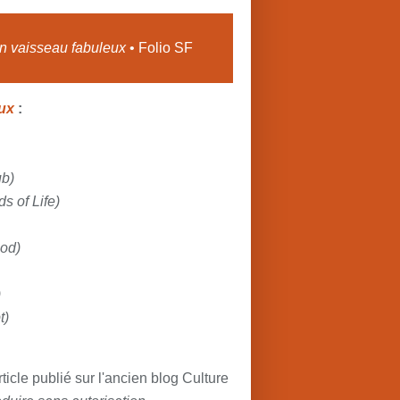
n vaisseau fabuleux
• Folio SF
ux
:
ub)
s of Life)
ood)
)
t)
rticle publié sur l'ancien blog Culture