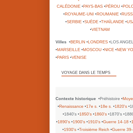
CALÉDONIE
•
PAYS-BAS
•
PÉROU
•
POL
•
ROYAUME-UNI
•
ROUMANIE
•
RUSS
•
SERBIE
•
SUÈDE
•
THAÏLANDE
•
US
•
VIETNAM
Villes
•
BERLIN
•
LONDRES
•LOS ANGE
•
MARSEILLE
•
MOSCOU
•
NICE
•
NEW Y
•
PARIS
•
VENISE
VOYAGE DANS LE TEMPS
Contexte historique
•Préhistoire •
Moye
•
Renaissance
•
17e s.
•
18e s.
•
1820's
•1
•1840's •
1850's
•
1860's
•1870's •188
•
1890's
•
1900's
•
1910's
•
Guerre 14-18
•
•
1930's
•
Troisième Reich
•
Guerre 39