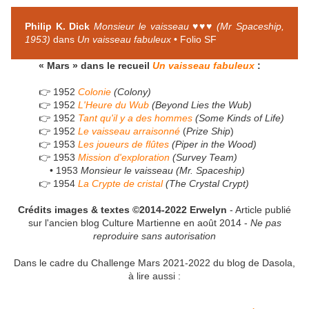
Philip K. Dick
Monsieur le vaisseau ♥♥♥ (Mr Spaceship,
1953)
dans
Un vaisseau fabuleux
• Folio SF
« Mars » dans le recueil
Un vaisseau fabuleux
:
👉 1952
Colonie
(Colony)
👉 1952
L'Heure du Wub
(Beyond Lies the Wub)
👉 1952
Tant qu'il y a des hommes
(Some Kinds of Life)
👉 1952
Le vaisseau arraisonné
(
Prize Ship
)
👉 1953
Les joueurs de flûtes
(Piper in the Wood)
👉 1953
Mission d'exploration
(Survey Team)
• 1953
Monsieur le vaisseau (Mr. Spaceship)
👉 1954
La Crypte de cristal
(The Crystal Crypt)
Crédits images & textes ©2014-2022 Erwelyn
- Article publié
sur l'ancien blog Culture Martienne en août 2014 -
Ne pas
reproduire sans autorisation
Dans le cadre du Challenge Mars 2021-2022 du blog de Dasola,
à lire aussi :