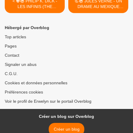
< 👽📚 PHILIP K. DICK -
📃📚 JULES VERNE - UN
LES INFINIS (THE
DRAME AU MEXIQUE
INFINITES, 1953)
(1851-1876) - PRÉFACÉ ET
ANNOTÉ PAR HERVELINE
VINCHON >
Hébergé par Overblog
Top articles
Pages
Contact
Signaler un abus
C.G.U.
Cookies et données personnelles
Préférences cookies
Voir le profil de Erwelyn sur le portail Overblog
Créer un blog sur Overblog
Créer un blog