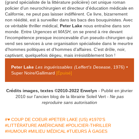
(grand spécialiste de la littérature policière) cet unique roman
policier d'un neurochirurgien et directeur d'éducation médicale en
Californie, ne peut pas laisser indifférent. Ce livre, bizarrement
non réédité, est à surveiller dans les bacs des bouquinistes. Avec
ce véritable thriller médical,
Peter Lake
nous entraîne dans son
monde. Entre
Urgences
et
MASH
, on se prend à rire devant
l'incompétence presque inconcevable d'un pseudo-chirurgien qui
vend ses services à une organisation spécialisée dans le meurtre
d'hommes politiques et d'hommes d'affaires. C'est drôle, noir,
captivant, quelquefois dégeu, mais irrésistiblement bon !
Peter Lake
Les inguérissables (Leffert's Desease
, 1976) •
Super Noire/Gallimard
[Épuisé]
Crédits images, textes ©2010-2022 Erwelyn
- Publié en jévrier
2010 sur l'ancien blog de la librairie Soleil Vert -
Ne pas
reproduire sans autorisation
#♥ COUP DE COEUR
#PETER LAKE (US)
#1970'S
#LITTÉRATURE AMÉRICAINE
#POLICIER-THRILLER
#HUMOUR
#MILIEU MÉDICAL
#TUEURS À GAGES