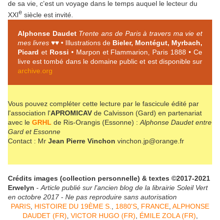
de sa vie, c'est un voyage dans le temps auquel le lecteur du
e
XXI
siècle est invité.
Alphonse Daudet
Trente ans de Paris à travers ma vie et
mes livres
♥♥ • Illustrations de
Bieler, Montégut, Myrbach,
Picard
et
Rossi
• Marpon et Flammarion, Paris 1888 • Ce
livre est tombé dans le domaine public et est disponible sur
archive.org
Vous pouvez compléter cette lecture par le fascicule édité par
l'association l'
APROMICAV
de Calvisson (Gard) en partenariat
avec le
GRHL
de Ris-Orangis (Essonne) :
Alphonse Daudet entre
Gard et Essonne
Contact : Mr
Jean Pierre Vinchon
vinchon.jp@orange.fr
Crédits images (collection personnelle) & textes ©2017-2021
Erwelyn
-
Article publié sur l'ancien blog de la librairie Soleil Vert
en octobre 2017 - Ne pas reproduire sans autorisation
PARIS
,
HISTOIRE DU 19ÈME S.
,
1880'S
,
FRANCE
,
ALPHONSE
DAUDET (FR)
,
VICTOR HUGO (FR)
,
ÉMILE ZOLA (FR)
,