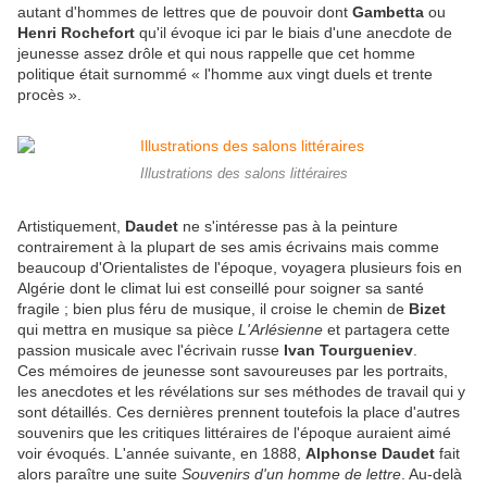
autant d'hommes de lettres que de pouvoir dont
Gambetta
ou
Henri Rochefort
qu'il évoque ici par le biais d'une anecdote de
jeunesse assez drôle et qui nous rappelle que cet homme
politique était surnommé « l'homme aux vingt duels et trente
procès ».
Illustrations des salons littéraires
Artistiquement,
Daudet
ne s'intéresse pas à la peinture
contrairement à la plupart de ses amis écrivains mais comme
beaucoup d'Orientalistes de l'époque, voyagera plusieurs fois en
Algérie dont le climat lui est conseillé pour soigner sa santé
fragile ; bien plus féru de musique, il croise le chemin de
Bizet
qui mettra en musique sa pièce
L'Arlésienne
et partagera cette
passion musicale avec l'écrivain russe
Ivan Tourgueniev
.
Ces mémoires de jeunesse sont savoureuses par les portraits,
les anecdotes et les révélations sur ses méthodes de travail qui y
sont détaillés. Ces dernières prennent toutefois la place d'autres
souvenirs que les critiques littéraires de l'époque auraient aimé
voir évoqués. L'année suivante, en 1888,
Alphonse Daudet
fait
alors paraître une suite
Souvenirs d'un homme de lettre
. Au-delà