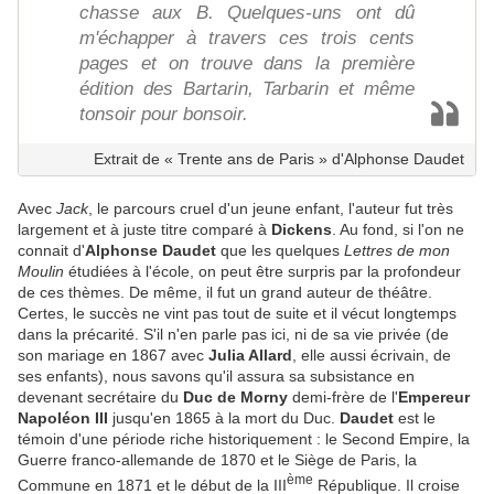
chasse aux B. Quelques-uns ont dû
m'échapper à travers ces trois cents
pages et on trouve dans la première
édition des Bartarin, Tarbarin et même
tonsoir pour bonsoir.
Extrait de « Trente ans de Paris » d'Alphonse Daudet
Avec
Jack
, le parcours cruel d'un jeune enfant, l'auteur fut très
largement et à juste titre comparé à
Dickens
. Au fond, si l'on ne
connait d'
Alphonse Daudet
que les quelques
Lettres de mon
Moulin
étudiées à l'école, on peut être surpris par la profondeur
de ces thèmes. De même, il fut un grand auteur de théâtre.
Certes, le succès ne vint pas tout de suite et il vécut longtemps
dans la précarité. S'il n'en parle pas ici, ni de sa vie privée (de
son mariage en 1867 avec
Julia Allard
, elle aussi écrivain, de
ses enfants), nous savons qu'il assura sa subsistance en
devenant secrétaire du
Duc de Morny
demi-frère de l'
Empereur
Napoléon III
jusqu'en 1865 à la mort du Duc.
Daudet
est le
témoin d'une période riche historiquement : le Second Empire, la
Guerre franco-allemande de 1870 et le Siège de Paris, la
ème
Commune en 1871 et le début de la III
République. Il croise