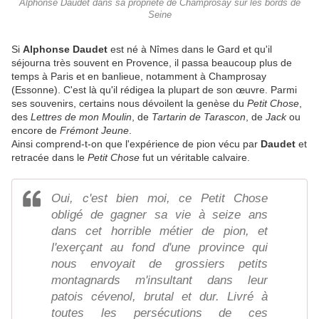
Alphonse Daudet dans sa propriété de Champrosay sur les bords de
Seine
Si
Alphonse Daudet
est né à Nîmes dans le Gard et qu'il
séjourna très souvent en Provence, il passa beaucoup plus de
temps à Paris et en banlieue, notamment à Champrosay
(Essonne). C'est là qu'il rédigea la plupart de son œuvre. Parmi
ses souvenirs, certains nous dévoilent la genèse du
Petit Chose
,
des
Lettres de mon Moulin
, de
Tartarin de Tarascon
, de
Jack
ou
encore de
Frémont Jeune
.
Ainsi comprend-t-on que l'expérience de pion vécu par
Daudet
et
retracée dans le
Petit Chose
fut un véritable calvaire.
Oui, c'est bien moi, ce Petit Chose
obligé de gagner sa vie à seize ans
dans cet horrible métier de pion, et
l'exerçant au fond d'une province qui
nous envoyait de grossiers petits
montagnards m'insultant dans leur
patois cévenol, brutal et dur. Livré à
toutes les persécutions de ces