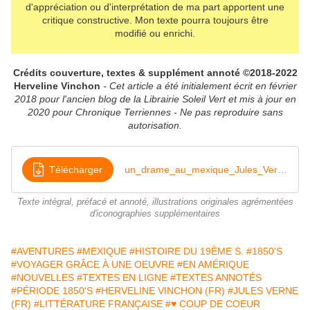
d'appréciation ou d'interprétation de ma part apportent une
critique constructive. Mon texte pourra toujours être
modifié ou enrichi.
Crédits couverture, textes & supplément annoté ©2018-2022
Herveline Vinchon
- Cet article a été initialement écrit en février
2018 pour l'ancien blog de la Librairie Soleil Vert et mis à jour en
2020 pour Chronique Terriennes - Ne pas reproduire sans
autorisation.
Télécharger
un_drame_au_mexique_Jules_Verne_annote_par_Herveline_Vinchon
Texte intégral, préfacé et annoté, illustrations originales agrémentées
d'iconographies supplémentaires
#AVENTURES
#MEXIQUE
#HISTOIRE DU 19ÈME S.
#1850'S
#VOYAGER GRÂCE À UNE OEUVRE
#EN AMÉRIQUE
#NOUVELLES
#TEXTES EN LIGNE
#TEXTES ANNOTÉS
#PÉRIODE 1850'S
#HERVELINE VINCHON (FR)
#JULES VERNE
(FR)
#LITTÉRATURE FRANÇAISE
#♥ COUP DE COEUR