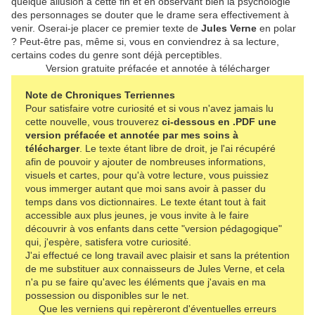
quelque allusion à cette fin et en observant bien la psychologie
des personnages se douter que le drame sera effectivement à
venir. Oserai-je placer ce premier texte de
Jules Verne
en polar
? Peut-être pas, même si, vous en conviendrez à sa lecture,
certains codes du genre sont déjà perceptibles.
Version gratuite préfacée et annotée à télécharger
Note de Chroniques Terriennes
Pour satisfaire votre curiosité et si vous n'avez jamais lu
cette nouvelle, vous trouverez
ci-dessous en .PDF une
version préfacée et annotée par mes soins à
télécharger
. Le texte étant libre de droit, je l'ai récupéré
afin de pouvoir y ajouter de nombreuses informations,
visuels et cartes, pour qu'à votre lecture, vous puissiez
vous immerger autant que moi sans avoir à passer du
temps dans vos dictionnaires. Le texte étant tout à fait
accessible aux plus jeunes, je vous invite à le faire
découvrir à vos enfants dans cette "version pédagogique"
qui, j'espère, satisfera votre curiosité.
J'ai effectué ce long travail avec plaisir et sans la prétention
de me substituer aux connaisseurs de Jules Verne, et cela
n'a pu se faire qu'avec les éléments que j'avais en ma
possession ou disponibles sur le net.
Que les verniens qui repèreront d'éventuelles erreurs