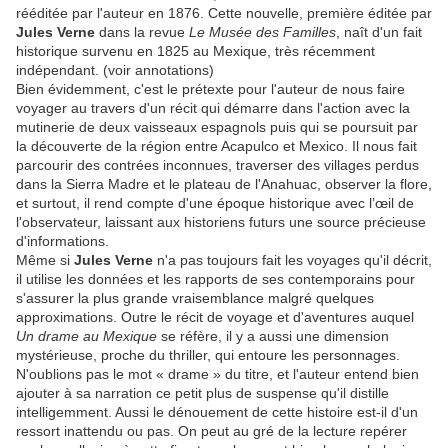
rééditée par l'auteur en 1876. Cette nouvelle, première éditée par
Jules Verne
dans la revue
Le Musée des Familles
, naît d'un fait
historique survenu en 1825 au Mexique, très récemment
indépendant. (voir annotations)
Bien évidemment, c'est le prétexte pour l'auteur de nous faire
voyager au travers d'un récit qui démarre dans l'action avec la
mutinerie de deux vaisseaux espagnols puis qui se poursuit par
la découverte de la région entre Acapulco et Mexico. Il nous fait
parcourir des contrées inconnues, traverser des villages perdus
dans la Sierra Madre et le plateau de l'Anahuac, observer la flore,
et surtout, il rend compte d'une époque historique avec l’œil de
l'observateur, laissant aux historiens futurs une source précieuse
d'informations.
Même si
Jules Verne
n'a pas toujours fait les voyages qu'il décrit,
il utilise les données et les rapports de ses contemporains pour
s'assurer la plus grande vraisemblance malgré quelques
approximations. Outre le récit de voyage et d'aventures auquel
Un drame au Mexique
se réfère, il y a aussi une dimension
mystérieuse, proche du thriller, qui entoure les personnages.
N'oublions pas le mot « drame » du titre, et l'auteur entend bien
ajouter à sa narration ce petit plus de suspense qu'il distille
intelligemment. Aussi le dénouement de cette histoire est-il d'un
ressort inattendu ou pas. On peut au gré de la lecture repérer