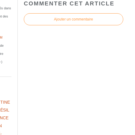
COMMENTER CET ARTICLE
isés dans
nt des
Ajouter un commentaire
IM
nde
ire
-)
TINE
ÉSIL
NCE
N
-