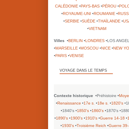
CALÉDONIE
•
PAYS-BAS
•
PÉROU
•
POL
•
ROYAUME-UNI
•
ROUMANIE
•
RUSS
•
SERBIE
•
SUÈDE
•
THAÏLANDE
•
US
•
VIETNAM
Villes
•
BERLIN
•
LONDRES
•LOS ANGE
•
MARSEILLE
•
MOSCOU
•
NICE
•
NEW Y
•
PARIS
•
VENISE
VOYAGE DANS LE TEMPS
Contexte historique
•Préhistoire •
Moye
•
Renaissance
•
17e s.
•
18e s.
•
1820's
•1
•1840's •
1850's
•
1860's
•1870's •188
•
1890's
•
1900's
•
1910's
•
Guerre 14-18
•
•
1930's
•
Troisième Reich
•
Guerre 39