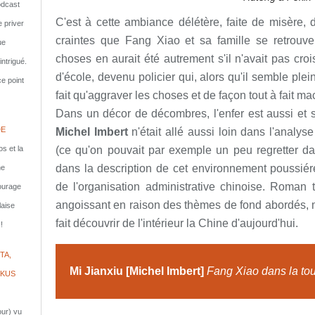
dcast
C'est à cette ambiance délétère, faite de misère, 
e priver
craintes que Fang Xiao et sa famille se retrouve
ue
choses en aurait été autrement s'il n'avait pas cr
ntrigué.
d'école, devenu policier qui, alors qu'il semble ple
e point
fait qu'aggraver les choses et de façon tout à fait ma
Dans un décor de décombres, l'enfer est aussi et s
DE
Michel Imbert
n'était allé aussi loin dans l'anal
s et la
(ce qu'on pouvait par exemple un peu regretter 
dans la description de cet environnement poussiér
ne
de l'organisation administrative chinoise. Roman t
courage
angoissant en raison des thèmes de fond abordés, 
laise
fait découvrir de l'intérieur la Chine d'aujourd'hui.
!
TA,
Mi Jianxiu [Michel Imbert]
Fang Xiao dans la to
IKUS
jour) vu