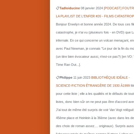
📋
Tadloiducine
08 janvier 2024
[PODCAST] FOUTR
LA PLAYLIST DE L'ENFER #26 - FILMS CATASTRO
Bonjour Erwelyn et bonne année 2024. De tous ces fi
catastrophe, je n'ai vu (plusieurs fois - en DVD) que L
infernale. En ce qui concerne un volcan menaçant, e
avec Paul Newman, je connais "Le jour de la fin du m
(un titre bien évocateur aussi, n'est-ce pas?) [en VO
Time Ran Out...].
📋
Philippe
11 juin 2023
BIBLIOTHÈQUE IDÉALE -
SCIENCE-FICTION ÉTRANGÈRE DE 1930 À1999
Me
pour cette liste ; elle a les qualités et le défauts de tou
listes, donc bien sûr on ne peut pas être d'accord ave
J'ai tout de même été surpris de voir Van Vogt relégué
45ème place et Heinlein à la 36ème (avec dans les d
des choix de roman assez.... originaux). Surpris auss