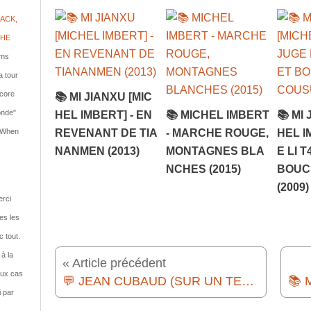
ACK,
PHE
lms
a tour
ncore
📚 MI JIANXU [MIC
onde"
HEL IMBERT] - EN
📚 MICHEL IMBERT
📚 MI 
REVENANT DE TIA
- MARCHE ROUGE,
HEL I
: When
NANMEN (2013)
MONTAGNES BLA
E LI 
NCHES (2015)
BOUC
(2009)
rci
tes les
c tout.
 à la
« Article précédent
eux cas
💬 JEAN CUBAUD (SUR UN TEXTE DE PIERRE MAC ORLAN) - LA CAVALIÈRE ELSA (2010)
i par