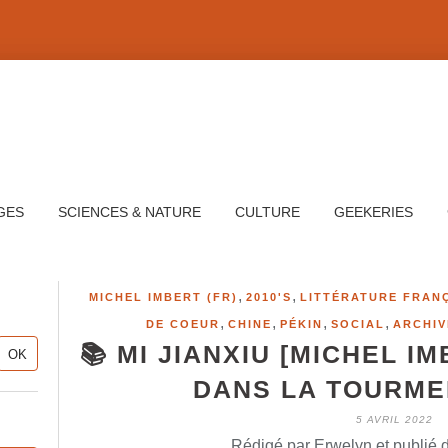
GES
SCIENCES & NATURE
CULTURE
GEEKERIES
,
,
MICHEL IMBERT (FR)
2010'S
LITTÉRATURE FRAN
,
,
,
,
DE COEUR
CHINE
PÉKIN
SOCIAL
ARCHIV
📚 MI JIANXIU [MICHEL IM
DANS LA TOURMEN
5 AVRIL 2022
Rédigé par Erwelyn et publié 