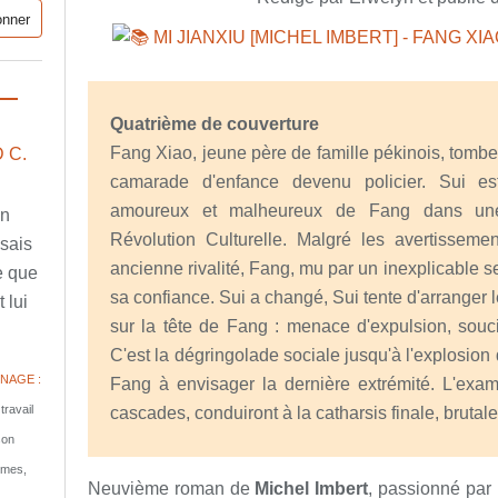
Quatrième de couverture
Fang Xiao, jeune père de famille pékinois, tomb
 C.
camarade d'enfance devenu policier. Sui e
amoureux et malheureux de Fang dans une
en
Révolution Culturelle. Malgré les avertissem
ssais
ancienne rivalité, Fang, mu par un inexplicable se
e que
sa confiance. Sui a changé, Sui tente d'arranger
 lui
sur la tête de Fang : menace d'expulsion, souci
C'est la dégringolade sociale jusqu'à l'explosion 
NAGE :
Fang à envisager la dernière extrémité. L'exa
travail
cascades, conduiront à la catharsis finale, brutal
son
tomes,
Neuvième roman de
Michel Imbert
, passionné par 