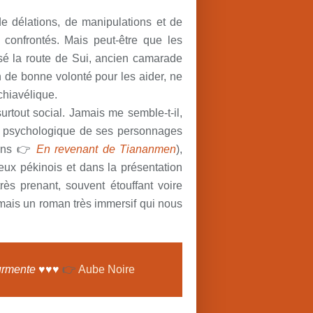
de délations, de manipulations et de
 confrontés. Mais peut-être que les
oisé la route de Sui, ancien camarade
in de bonne volonté pour les aider, ne
chiavélique.
urtout social. Jamais me semble-t-il,
yse psychologique de ses personnages
dans 👉
En revenant de Tiananmen
),
eux pékinois et dans la présentation
rès prenant, souvent étouffant voire
mais un roman très immersif qui nous
urmente
♥♥♥
👉
Aube Noire