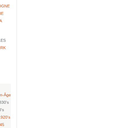
OGNE
IE
A
LES
ORK
n-Âge
830's
0's
1920's
-45