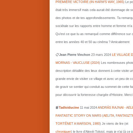
PREMIÈRE VICTOIRE (IN HARM'S WAY, 1965)
Le po
était très immersif mais cela aurait été dommage de s
des photos et de tes approfondissements. Ta remarq
sociétale sur les rapports entre homme et femme m'a i
Qu'est ce que tu as remarqué comme différence sur c
entre les années 40 et 50 au cinéma ? Amicalement
📋
Jean Pierre Vinchon
23 mars 2024
LE VILLAGE 
MORNAS - VAUCLUSE (2024)
Les nombreuses photo
description détaillée des lieux donnent à cette visite u
grande envie de visiter ce village et avec un peu de 
de gravir se sentier qui conduit au sommet de cette fa
pour découvrir la forteresse chargée d'Histoire. Merci 
📙
Tadloiducine
11 mai 2024
ANDRÁS RAJNAI - AELI
FANTASTIC STORY ON MARS (AELITA, FANTASZT
TORTÉNET A MARSON, 1980
)
Je viens de lire (et
chroniquer
) le livre d'Alexéi Tolstoï, mais je n'ai (à ce 