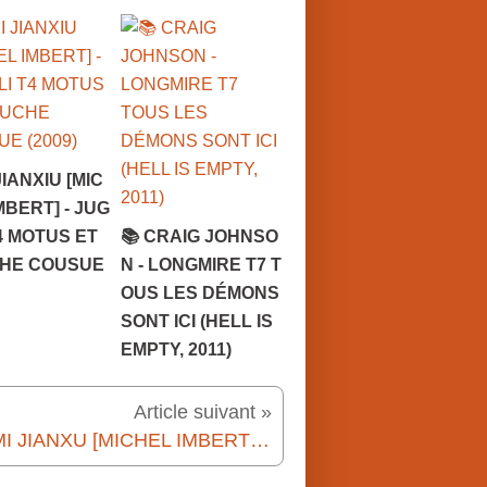
JIANXIU [MIC
MBERT] - JUG
T4 MOTUS ET
📚 CRAIG JOHNSO
HE COUSUE
N - LONGMIRE T7 T
OUS LES DÉMONS
SONT ICI (HELL IS
EMPTY, 2011)
Article suivant »
📚 MI JIANXU [MICHEL IMBERT] - EN REVENANT DE TIANANMEN (2013)