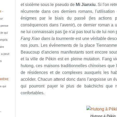
et sixième sous le pseudo de
Mi Jianxiu
. Si l'on re
récurrente dans ces derniers romans, l'utilisation
 -
énigmes par le biais du passé (les actions 
ur
conséquences dans l'avenir), ce dernier roman a 
e pense
ne lui connaissais pas (je n'ai pas tout lu de lui non 
cle qui
Fang Xiao dans la tourmente
est une véritable desc
compris
nos jours. Les évènements de la place Tiennanmen 
aire
Beaucoup d'anciens manifestants sont encore sous 
y a peut-
et la ville de Pékin est en pleine mutation. Fang 
ns
hutong, ces maisons traditionnelles chinoises que l'
de résidences et de complexes auxquels les hab
accéder. Chacun attend donc dans l'angoisse un év
MIÈRE
qui pourront payer le plus de bakchichs que r
le qui
confortables.
-
Hutong à Pékin