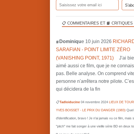
📋 COMMENTAIRES ET 📙 CRITIQUES
Dominiqu
e 10 juin 2026
RICHARD
📙
SARAFIAN - POINT LIMITE ZÉRO
(VANISHING POINT, 1971)
J'ai bi
aimé aussi ce film, que je ne connai
pas. Belle analyse. On comprend vit
personne n'arrêtera notre pilote. C'est
qui décidera de la fin
📋
Tadloiducine
04 novembre 2024
LIEUX DE TOUR
YVES BOISSET - LE PRIX DU DANGER (1983)
Quel 
d'identification, bravo ! Je n'ai jamais vu ce film, mais 
"pitch" me fait songer à une vieille série BD en deux 