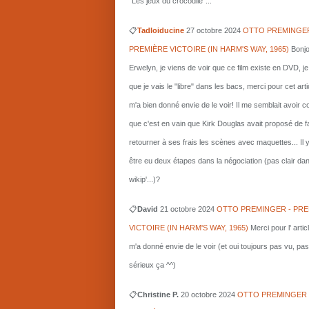
"Les jeux du crocodile"...
📋
Tadloiducine
27 octobre 2024
OTTO PREMINGER
PREMIÈRE VICTOIRE (IN HARM'S WAY, 1965)
Bonjo
Erwelyn, je viens de voir que ce film existe en DVD, j
que je vais le "libre" dans les bacs, merci pour cet arti
m'a bien donné envie de le voir! Il me semblait avoir 
que c'est en vain que Kirk Douglas avait proposé de f
retourner à ses frais les scènes avec maquettes... Il 
être eu deux étapes dans la négociation (pas clair da
wikip'...)?
📋
David
21 octobre 2024
OTTO PREMINGER - PRE
VICTOIRE (IN HARM'S WAY, 1965)
Merci pour l' artic
m'a donné envie de le voir (et oui toujours pas vu, pas
sérieux ça ^^)
📋
Christine P.
20 octobre 2024
OTTO PREMINGER 