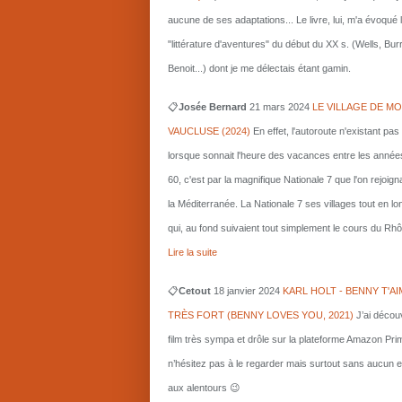
aucune de ses adaptations... Le livre, lui, m'a évoqué 
"littérature d'aventures" du début du XX s. (Wells, Bu
Benoit...) dont je me délectais étant gamin.
📋
Josée Bernard
21 mars
2024
LE VILLAGE DE MO
VAUCLUSE (2024)
En effet, l'autoroute n'existant pas
lorsque sonnait l'heure des vacances entre les année
60, c'est par la magnifique Nationale 7 que l'on rejoigna
la Méditerranée. La Nationale 7 ses villages tout en l
qui, au fond suivaient tout simplement le cours du Rhô
Lire la suite
📋
Cetout
18 janvier 2024
KARL HOLT - BENNY T'AI
TRÈS FORT (BENNY LOVES YOU, 2021)
J’ai décou
film très sympa et drôle sur la plateforme Amazon Pri
n’hésitez pas à le regarder mais surtout sans aucun e
aux alentours 😉