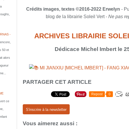
la
Crédits images, textes ©2016-2022 Erwelyn
- Pu
rroughs,
blog de la librairie Soleil Vert -
Ne pas re
ARCHIVES LIBRAIRIE SOLEIL
RNAS -
 encore,
Dédicace Michel Imbert le 
s 50 et
it alors
ongueur
ne...
PARTAGER CET ARTICLE
ME
Repost
0
vert ce
me,
S'inscrire à la newsletter
nfant
Vous aimerez aussi :