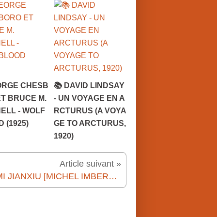
EORGE CHESB
📚 DAVID LINDSAY
T BRUCE M.
- UN VOYAGE EN A
ELL - WOLF
RCTURUS (A VOYA
 (1925)
GE TO ARCTURUS,
1920)
Article suivant »
📚 MI JIANXIU [MICHEL IMBERT] - FANG XIAO DANS LA TOURMENTE (2016)