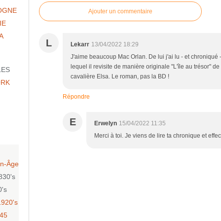
OGNE
Ajouter un commentaire
IE
A
L
Lekarr
13/04/2022 18:29
J'aime beaucoup Mac Orlan. De lui j'ai lu - et chroniqué
lequel il revisite de manière originale "L'île au trésor" 
LES
cavalière Elsa. Le roman, pas la BD !
ORK
Répondre
E
Erwelyn
15/04/2022 11:35
Merci à toi. Je viens de lire ta chronique et eff
n-Âge
830's
0's
1920's
-45