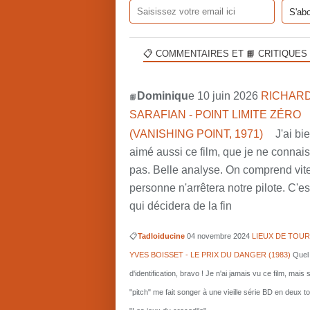
📋 COMMENTAIRES ET 📙 CRITIQUES
Dominiqu
e 10 juin 2026
RICHARD
📙
SARAFIAN - POINT LIMITE ZÉRO
(VANISHING POINT, 1971)
J'ai bi
aimé aussi ce film, que je ne connai
pas. Belle analyse. On comprend vit
personne n'arrêtera notre pilote. C'est
qui décidera de la fin
📋
Tadloiducine
04 novembre 2024
LIEUX DE TOUR
YVES BOISSET - LE PRIX DU DANGER (1983)
Quel 
d'identification, bravo ! Je n'ai jamais vu ce film, mais 
"pitch" me fait songer à une vieille série BD en deux 