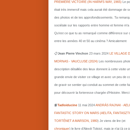
PREMIÈRE VICTOIRE (IN HARM'S WAY, 1965)
Le po
était très immersif mais cela aurait été dommage de s
des photos et de tes approfondissements. Ta remarq
sociétale sur les rapports entre homme et femme m'a i
Qu'est ce que tu as remarqué comme différence sur c
entre les années 40 et 50 au cinéma ? Amicalement
📋
Jean Pierre Vinchon
23 mars 2024
LE VILLAGE 
MORNAS - VAUCLUSE (2024)
Les nombreuses photo
description détaillée des lieux donnent à cette visite u
grande envie de visiter ce village et avec un peu de 
de gravir se sentier qui conduit au sommet de cette fa
pour découvrir la forteresse chargée d'Histoire. Merci 
📙
Tadloiducine
11 mai 2024
ANDRÁS RAJNAI - AELI
FANTASTIC STORY ON MARS (AELITA, FANTASZT
TORTÉNET A MARSON, 1980
)
Je viens de lire (et
chroniquer
) le livre d'Alexéi Tolstoï, mais je n'ai (à ce 