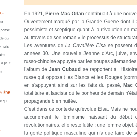
En 1921,
Pierre Mac Orlan
contribuait à une nouvelle
 -
Ouvertement marqué par la Grande Guerre dont il 
ur
pessimiste et sceptique quant à la révolution en m
e pense
au travers de son roman « le processus de structurat
cle qui
Les aventures de
La Cavalière Elsa
se passent da
compris
années 30. Une nouvelle Jeanne d'Arc, juive, env
aire
russo-chinoise appuyée par les troupes allemandes
y a peut-
l'album de
Jean Cubaud
se rapportent à l'Histoire
ns
russe qui opposait les Blancs et les Rouges (commu
en s'appuyant ainsi sur les faits du passé,
Mac O
totalitaire et fasciste où le bonheur de demain n'étai
MIÈRE
propagande bien huilée.
le qui
C'est dans ce contexte qu'évolue Elsa. Mais ne no
aucunement le féminisme naissant du début 
révolutionnaires, elle reste futile ; une femme objet,
-
la gente politique masculine qui n'a que faire de s