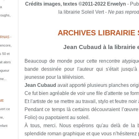
Crédits images, textes ©2011-2022 Erwelyn
- Pub
la
la librairie Soleil Vert -
Ne pas reprod
rroughs,
ARCHIVES LIBRAIRIE
RNAS -
 encore,
Jean Cubaud à la librairie 
s 50 et
Beaucoup de monde pour cette rencontre atypique 
it alors
bande dessinée pour l'auteur qui s'était jusqu'à
ongueur
jeunesse pour la télévision.
ne...
Jean Cubaud
avait apporté plusieurs planches ori
Ce fut bien agréable de voir une file d'attente se f
Et l'artiste de se mettre au travail, stylo et feutre no
ME
Pendant ce temps là certains découvraient l’œuvre
vert ce
Folio) ou papotaient au soleil.
me,
À tous, merci. Nous espérons qu'au delà de la 
nfant
splendide roman graphique et que vous n'hésiterez p