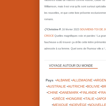
l'absence totale de maîtres comme Kuttner, Leiber ou
Williamson, mais il est vrai qu'ils sont surtout spécial
les nouvelles, et que cette liste présente exclusiveme
romans.
📋
Christine P.
16 février 2023
SOUVIENS-TOI DE J
CROCE
Quelles magnifiques voix et paroles ! La gra
faucheuse a dû trouver ça drôle cette lettre prémonito
adressée à sa femme. Quel sens de l'humour elle a ! ;
VOYAGE AUTOUR DU MONDE
Pays
•
ALBANIE
•
ALLEMAGNE
•
ARGEN
•
AUSTRALIE
•
AUTRICHE
•
BOLIVIE
•
BR
•
CHINE
•
DANEMARK
•
FINLANDE
•
FRA
•
GRÈCE
•
HONGRIE
•
ITALIE
•
JAPO
•
MEXIQUE
•
NORVÈGE
•
NOUVELLE