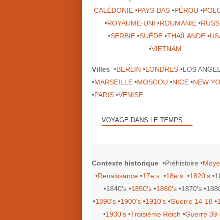
CALÉDONIE
•
PAYS-BAS
•
PÉROU
•
POL
•
ROYAUME-UNI
•
ROUMANIE
•
RUSS
•
SERBIE
•
SUÈDE
•
THAÏLANDE
•
US
•
VIETNAM
Villes
•
BERLIN
•
LONDRES
•LOS ANGE
•
MARSEILLE
•
MOSCOU
•
NICE
•
NEW Y
•
PARIS
•
VENISE
VOYAGE DANS LE TEMPS
Contexte historique
•Préhistoire •
Moye
•
Renaissance
•
17e s.
•
18e s.
•
1820's
•1
•1840's •
1850's
•
1860's
•1870's •188
•
1890's
•
1900's
•
1910's
•
Guerre 14-18
•
•
1930's
•
Troisième Reich
•
Guerre 39