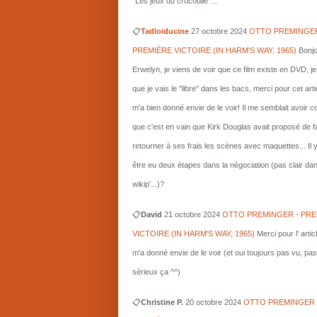
"Les jeux du crocodile"...
📋
Tadloiducine
27 octobre 2024
OTTO PREMINGER
PREMIÈRE VICTOIRE (IN HARM'S WAY, 1965)
Bonjo
Erwelyn, je viens de voir que ce film existe en DVD, j
que je vais le "libre" dans les bacs, merci pour cet arti
m'a bien donné envie de le voir! Il me semblait avoir 
que c'est en vain que Kirk Douglas avait proposé de f
retourner à ses frais les scènes avec maquettes... Il 
être eu deux étapes dans la négociation (pas clair da
wikip'...)?
📋
David
21 octobre 2024
OTTO PREMINGER - PRE
VICTOIRE (IN HARM'S WAY, 1965)
Merci pour l' artic
m'a donné envie de le voir (et oui toujours pas vu, pas
sérieux ça ^^)
📋
Christine P.
20 octobre 2024
OTTO PREMINGER 