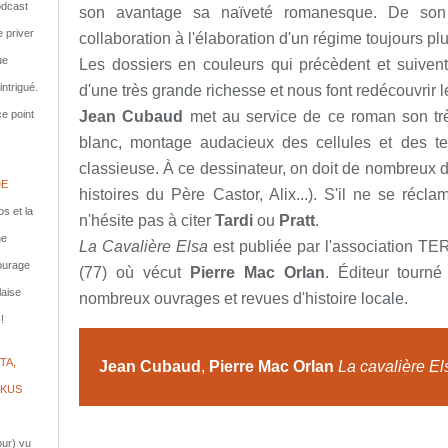
dcast
son avantage sa naïveté romanesque. De son 
e priver
collaboration à l'élaboration d'un régime toujours plus
ue
Les dossiers en couleurs qui précèdent et suiven
ntrigué.
d'une très grande richesse et nous font redécouvrir l
e point
Jean Cubaud
met au service de ce roman son très
blanc, montage audacieux des cellules et des tex
classieuse. À ce dessinateur, on doit de nombreux 
DE
histoires du Père Castor, Alix...). S'il ne se récla
s et la
n'hésite pas à citer
Tardi
ou
Pratt
.
ne
La Cavalière Elsa
est publiée par l'association T
courage
(77) où vécut
Pierre Mac Orlan
. Éditeur tourné
laise
nombreux ouvrages et revues d'histoire locale.
!
TA,
Jean Cubaud
,
Pierre Mac Orlan
La cavalière El
IKUS
jour) vu