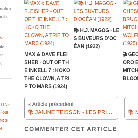
isés dans
nt des
📚 H.J. MAGOG - LE
S BUVEURS D'OC
IM
ÉAN (1922)
nde
MAX & DAVE FLEI
🎬 G
ire
SHER - OUT OF TH
ORO E
-)
E INKELL 7 : KOKO
MITCH
THE CLOWN, A TRI
BLOOD
P TO MARS (1924)
« Article précédent
TINE
📚 JANINE TEISSON - LES PRISONNIERS D'ICIBAS (2000)
ÉSIL
NCE
COMMENTER CET ARTICLE
N
-