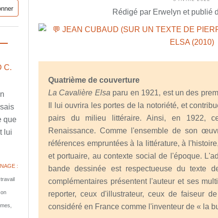
Rédigé par Erwelyn et publié 
 C.
Quatrième de couverture
La Cavalière Elsa
paru en 1921, est un des pre
en
Il lui ouvrira les portes de la notoriété, et cont
ssais
pairs du milieu littéraire. Ainsi, en 1922,
e que
Renaissance. Comme l'ensemble de son œuv
 lui
références empruntées à la littérature, à l'histoire
et portuaire, au contexte social de l'époque. L'
NAGE :
bande dessinée est respectueuse du texte 
travail
complémentaires présentent l'auteur et ses mult
son
reporter, ceux d'illustrateur, ceux de faiseur 
tomes,
considéré en France comme l'inventeur de « la bu