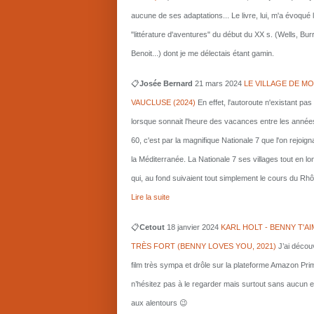
aucune de ses adaptations... Le livre, lui, m'a évoqué 
"littérature d'aventures" du début du XX s. (Wells, Bu
Benoit...) dont je me délectais étant gamin.
📋
Josée Bernard
21 mars
2024
LE VILLAGE DE MO
VAUCLUSE (2024)
En effet, l'autoroute n'existant pas
lorsque sonnait l'heure des vacances entre les année
60, c'est par la magnifique Nationale 7 que l'on rejoigna
la Méditerranée. La Nationale 7 ses villages tout en l
qui, au fond suivaient tout simplement le cours du Rhô
Lire la suite
📋
Cetout
18 janvier 2024
KARL HOLT - BENNY T'AI
TRÈS FORT (BENNY LOVES YOU, 2021)
J’ai décou
film très sympa et drôle sur la plateforme Amazon Pri
n’hésitez pas à le regarder mais surtout sans aucun e
aux alentours 😉