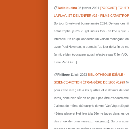
📋
Tadloiducine
08 janvier 2024
[PODCAST] FOUTR
LA PLAYLIST DE L'ENFER #26 - FILMS CATASTRO
Bonjour Erwelyn et bonne année 2024. De tous ces fi
catastrophe, je n'ai vu (plusieurs fois - en DVD) que L
infernale. En ce qui concerne un volcan menaçant, e
avec Paul Newman, je connais "Le jour de la fin du m
(un titre bien évocateur aussi, n'est-ce pas?) [en VO
Time Ran Out...].
📋
Philippe
11 juin 2023
BIBLIOTHÈQUE IDÉALE -
SCIENCE-FICTION ÉTRANGÈRE DE 1930 À1999
Me
pour cette liste ; elle a les qualités et le défauts de tou
listes, donc bien sûr on ne peut pas être d'accord ave
J'ai tout de même été surpris de voir Van Vogt relégué
45ème place et Heinlein à la 36ème (avec dans les d
des choix de roman assez.... originaux). Surpris auss