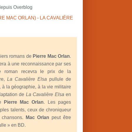
depuis Overblog
miers romans de
Pierre Mac Orlan
.
ribuera à une reconnaissance par ses
 ce roman recevra le prix de la
re,
La Cavalière Elsa
pullule de
, à la géographie, à la vie militaire
adaptation de
La Cavalière Elsa
en
de
Pierre Mac Orlan
. Les pages
iples talents, ceux de chroniqueur
de chansons.
Mac Orlan
peut être
lle » en BD.