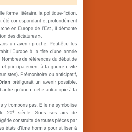
 forme littéraire, la politique-fiction.
a été correspondant et profondément
arche en Europe de l'Est , il démonte
ion des dictatures ».
ns un avenir proche. Peut-être les
ahit l'Europe à la tête d'une armée
. Nombres de références du début de
 et principalement à la guerre civile
nistes). Prémonitoire ou anticipatif,
rlan
préfigurait un avenir possible,
t autre qu'une cruelle anti-utopie à la
us y trompons pas. Elle ne symbolise
e
du 20
siècle. Sous ses airs de
 égérie construite de toutes pièces par
es états d'âme hormis pour utiliser à