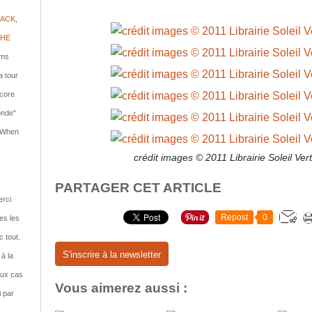
ACK,
PHE
lms
a tour
ncore
onde"
: When
crédit images © 2011 Librairie Soleil Ve
PARTAGER CET ARTICLE
rci
Repost
0
tes les
c tout.
S'inscrire à la newsletter
 à la
eux cas
Vous aimerez aussi :
i par