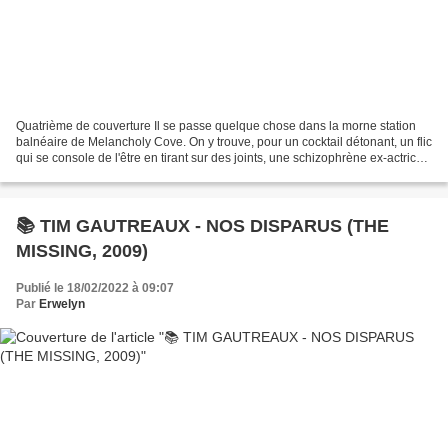
Quatrième de couverture Il se passe quelque chose dans la morne station
balnéaire de Melancholy Cove. On y trouve, pour un cocktail détonant, un flic
qui se console de l'être en tirant sur des joints, une schizophrène ex-actrice
de films de série Z postapocalyptiques...
📚 TIM GAUTREAUX - NOS DISPARUS (THE
MISSING, 2009)
Publié le 18/02/2022 à 09:07
Par
Erwelyn