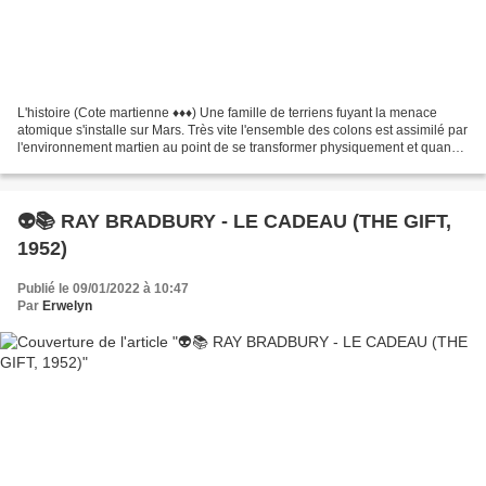
L'histoire (Cote martienne ♦♦♦) Une famille de terriens fuyant la menace
atomique s'installe sur Mars. Très vite l'ensemble des colons est assimilé par
l'environnement martien au point de se transformer physiquement et quand
d'autres terriens débarquent...
👽📚 RAY BRADBURY - LE CADEAU (THE GIFT,
1952)
Publié le 09/01/2022 à 10:47
Par
Erwelyn