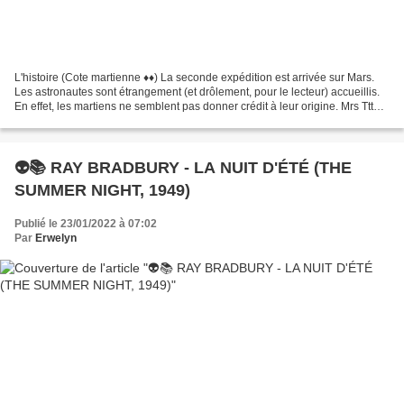
L'histoire (Cote martienne ♦♦) La seconde expédition est arrivée sur Mars.
Les astronautes sont étrangement (et drôlement, pour le lecteur) accueillis.
En effet, les martiens ne semblent pas donner crédit à leur origine. Mrs Ttt
leur ferme la porte au...
👽📚 RAY BRADBURY - LA NUIT D'ÉTÉ (THE
SUMMER NIGHT, 1949)
Publié le 23/01/2022 à 07:02
Par
Erwelyn