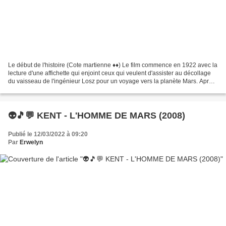
Le début de l'histoire (Cote martienne ♦♦) Le film commence en 1922 avec la
lecture d'une affichette qui enjoint ceux qui veulent d'assister au décollage
du vaisseau de l'ingénieur Losz pour un voyage vers la planète Mars. Après
le générique où l'on voit...
👽🎵💬 KENT - L'HOMME DE MARS (2008)
Publié le 12/03/2022 à 09:20
Par
Erwelyn