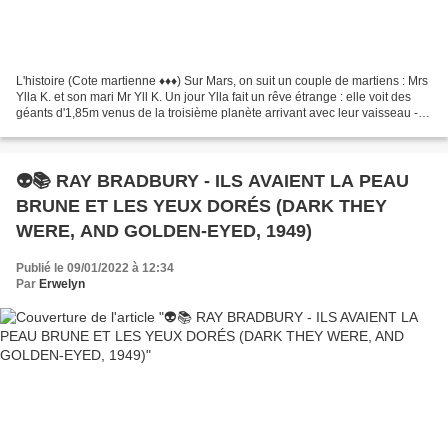
L'histoire (Cote martienne ♦♦♦) Sur Mars, on suit un couple de martiens : Mrs
Ylla K. et son mari Mr Yll K. Un jour Ylla fait un rêve étrange : elle voit des
géants d'1,85m venus de la troisième planète arrivant avec leur vaisseau -
Nathaniel York et...
👽📚 RAY BRADBURY - ILS AVAIENT LA PEAU
BRUNE ET LES YEUX DORÉS (DARK THEY
WERE, AND GOLDEN-EYED, 1949)
Publié le 09/01/2022 à 12:34
Par
Erwelyn