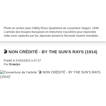
Photo en arrière plan ©Willy Rizzo Quatrième de couverture Saïgon, 1946.
L'arrivée des troupes françaises en Indochine s'accélère pour reprendre
cette zone capturée par les Japonais durant la Seconde Guerre mondiale.
Parmi les premiers partants : la Légion...
🎬 NON CRÉDITÉ - BY THE SUN'S RAYS (1914)
Publié le 01/02/2022 à 07:27
Par
Erwelyn