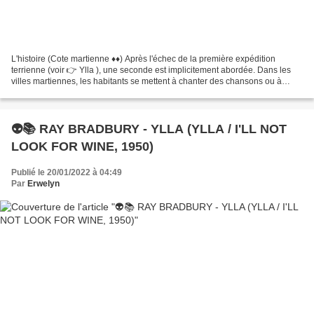
L'histoire (Cote martienne ♦♦) Après l'échec de la première expédition
terrienne (voir 👉 Ylla ), une seconde est implicitement abordée. Dans les
villes martiennes, les habitants se mettent à chanter des chansons ou à
jouer des airs qui leur sont inconnus...
👽📚 RAY BRADBURY - YLLA (YLLA / I'LL NOT
LOOK FOR WINE, 1950)
Publié le 20/01/2022 à 04:49
Par
Erwelyn