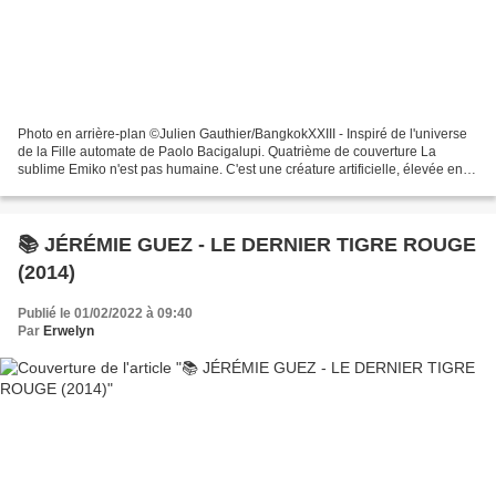
Photo en arrière-plan ©Julien Gauthier/BangkokXXIII - Inspiré de l'universe
de la Fille automate de Paolo Bacigalupi. Quatrième de couverture La
sublime Emiko n'est pas humaine. C'est une créature artificielle, élevée en
crèche et programmée pour satisfaire...
📚 JÉRÉMIE GUEZ - LE DERNIER TIGRE ROUGE
(2014)
Publié le 01/02/2022 à 09:40
Par
Erwelyn