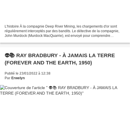
L'histoire À la compagnie Deep River Mining, les chargements d'or sont
régulièrement interceptés par des bandits. Le détective de la compagnie,
John Murdock (Murdock MacQuarrie), est envoyé pour comprendre
comment les hors-la-lois sont avertis du trajet...
👽📚 RAY BRADBURY - À JAMAIS LA TERRE
(FOREVER AND THE EARTH, 1950)
Publié le 23/01/2022 à 12:38
Par
Erwelyn