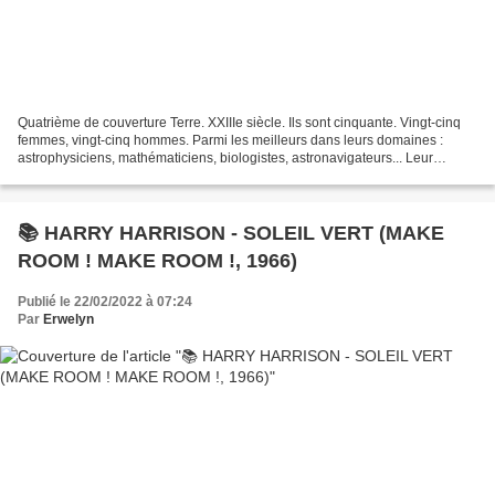
Quatrième de couverture Terre. XXIIIe siècle. Ils sont cinquante. Vingt-cinq
femmes, vingt-cinq hommes. Parmi les meilleurs dans leurs domaines :
astrophysiciens, mathématiciens, biologistes, astronavigateurs... Leur
mission est la plus sidérante qui...
📚 HARRY HARRISON - SOLEIL VERT (MAKE
ROOM ! MAKE ROOM !, 1966)
Publié le 22/02/2022 à 07:24
Par
Erwelyn