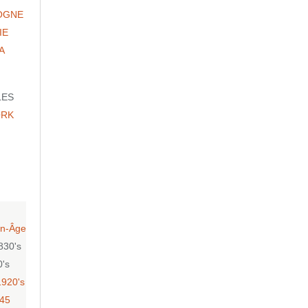
OGNE
IE
A
LES
ORK
n-Âge
830's
0's
1920's
-45