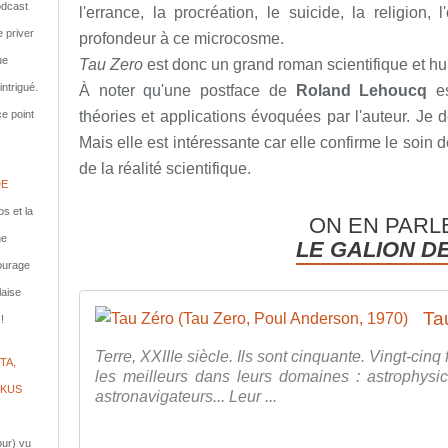
dcast
l'errance, la procréation, le suicide, la religion,
e priver
profondeur à ce microcosme.
ue
Tau Zero
est donc un grand roman scientifique et h
ntrigué.
À noter qu'une postface de
Roland Lehoucq
es
e point
théories et applications évoquées par l'auteur. Je
Mais elle est intéressante car elle confirme le soin 
de la réalité scientifique.
DE
s et la
ON EN PARL
ne
LE GALION D
courage
laise
!
Terre, XXIIIe siècle. Ils sont cinquante. Vingt-ci
TA,
les meilleurs dans leurs domaines : astrophysic
IKUS
astronavigateurs... Leur ...
jour) vu