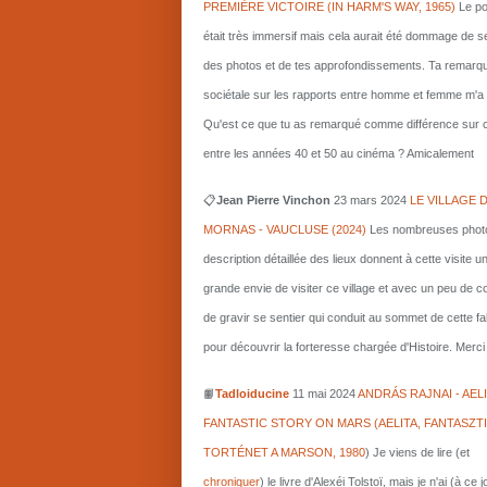
PREMIÈRE VICTOIRE (IN HARM'S WAY, 1965)
Le po
était très immersif mais cela aurait été dommage de s
des photos et de tes approfondissements. Ta remarq
sociétale sur les rapports entre homme et femme m'a i
Qu'est ce que tu as remarqué comme différence sur c
entre les années 40 et 50 au cinéma ? Amicalement
📋
Jean Pierre Vinchon
23 mars 2024
LE VILLAGE 
MORNAS - VAUCLUSE (2024)
Les nombreuses photo
description détaillée des lieux donnent à cette visite u
grande envie de visiter ce village et avec un peu de 
de gravir se sentier qui conduit au sommet de cette fa
pour découvrir la forteresse chargée d'Histoire. Merci 
📙
Tadloiducine
11 mai 2024
ANDRÁS RAJNAI - AELI
FANTASTIC STORY ON MARS (AELITA, FANTASZT
TORTÉNET A MARSON, 1980
)
Je viens de lire (et
chroniquer
) le livre d'Alexéi Tolstoï, mais je n'ai (à ce 