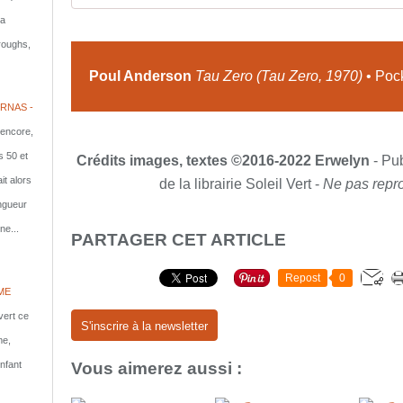
la
rroughs,
Poul Anderson
Tau Zero (Tau Zero, 1970)
• Poc
RNAS -
 encore,
s 50 et
Crédits images, textes ©2016-2022 Erwelyn
- Pub
it alors
de la librairie Soleil Vert -
Ne pas repro
ongueur
ne...
PARTAGER CET ARTICLE
Repost
0
ME
vert ce
S'inscrire à la newsletter
me,
nfant
Vous aimerez aussi :