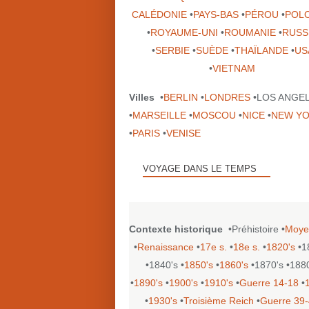
CALÉDONIE
•
PAYS-BAS
•
PÉROU
•
POL
•
ROYAUME-UNI
•
ROUMANIE
•
RUSS
•
SERBIE
•
SUÈDE
•
THAÏLANDE
•
US
•
VIETNAM
Villes
•
BERLIN
•
LONDRES
•LOS ANGE
•
MARSEILLE
•
MOSCOU
•
NICE
•
NEW Y
•
PARIS
•
VENISE
VOYAGE DANS LE TEMPS
Contexte historique
•Préhistoire •
Moye
•
Renaissance
•
17e s.
•
18e s.
•
1820's
•1
•1840's •
1850's
•
1860's
•1870's •188
•
1890's
•
1900's
•
1910's
•
Guerre 14-18
•
•
1930's
•
Troisième Reich
•
Guerre 39