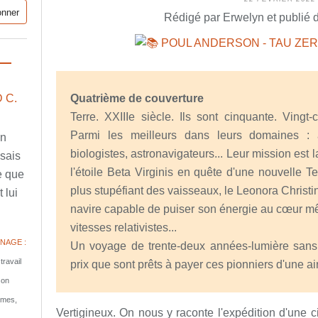
Rédigé par Erwelyn et publié 
 C.
Quatrième de couverture
Terre. XXIIIe siècle. Ils sont cinquante. Ving
Parmi les meilleurs dans leurs domaines : a
en
biologistes, astronavigateurs... Leur mission est la
ssais
l'étoile Beta Virginis en quête d'une nouvelle Te
e que
plus stupéfiant des vaisseaux, le Leonora Christi
 lui
navire capable de puiser son énergie au cœur mê
vitesses relativistes...
NAGE :
Un voyage de trente-deux années-lumière sans r
travail
prix que sont prêts à payer ces pionniers d'une air
son
tomes,
Vertigineux. On nous y raconte l'expédition d'une c