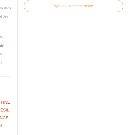
Ajouter un commentaire
isés dans
nt des
IM
nde
ire
-)
TINE
ÉSIL
NCE
N
-