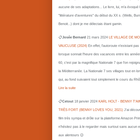
aucune de ses adaptations... Le livre, lui, m'a évoqué 
"littérature d'aventures" du début du XX s. (Wells, Bu
Benoit...) dont je me délectais étant gamin.
📋
Josée Bernard
21 mars
2024
LE VILLAGE DE MO
VAUCLUSE (2024)
En effet, l'autoroute n'existant pas
lorsque sonnait l'heure des vacances entre les année
60, c'est par la magnifique Nationale 7 que l'on rejoigna
la Méditerranée. La Nationale 7 ses villages tout en l
qui, au fond suivaient tout simplement le cours du Rhô
Lire la suite
📋
Cetout
18 janvier 2024
KARL HOLT - BENNY T'AI
TRÈS FORT (BENNY LOVES YOU, 2021)
J’ai décou
film très sympa et drôle sur la plateforme Amazon Pri
n’hésitez pas à le regarder mais surtout sans aucun e
aux alentours 😉