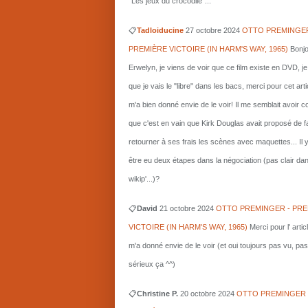
"Les jeux du crocodile"...
📋
Tadloiducine
27 octobre 2024
OTTO PREMINGER
PREMIÈRE VICTOIRE (IN HARM'S WAY, 1965)
Bonjo
Erwelyn, je viens de voir que ce film existe en DVD, j
que je vais le "libre" dans les bacs, merci pour cet arti
m'a bien donné envie de le voir! Il me semblait avoir 
que c'est en vain que Kirk Douglas avait proposé de f
retourner à ses frais les scènes avec maquettes... Il 
être eu deux étapes dans la négociation (pas clair da
wikip'...)?
📋
David
21 octobre 2024
OTTO PREMINGER - PRE
VICTOIRE (IN HARM'S WAY, 1965)
Merci pour l' artic
m'a donné envie de le voir (et oui toujours pas vu, pas
sérieux ça ^^)
📋
Christine P.
20 octobre 2024
OTTO PREMINGER 