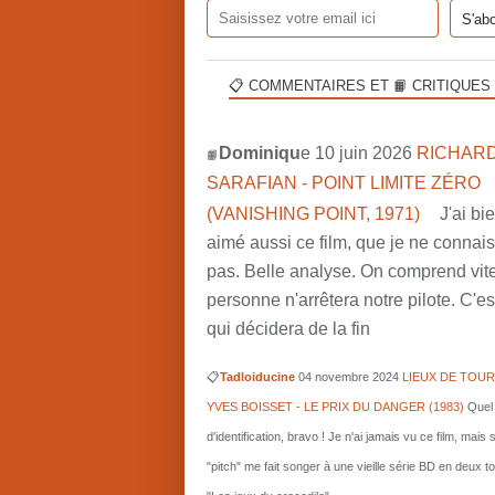
📋 COMMENTAIRES ET 📙 CRITIQUES
Dominiqu
e 10 juin 2026
RICHARD
📙
SARAFIAN - POINT LIMITE ZÉRO
(VANISHING POINT, 1971)
J'ai bi
aimé aussi ce film, que je ne connai
pas. Belle analyse. On comprend vit
personne n'arrêtera notre pilote. C'est
qui décidera de la fin
📋
Tadloiducine
04 novembre 2024
LIEUX DE TOUR
YVES BOISSET - LE PRIX DU DANGER (1983)
Quel 
d'identification, bravo ! Je n'ai jamais vu ce film, mais 
"pitch" me fait songer à une vieille série BD en deux 