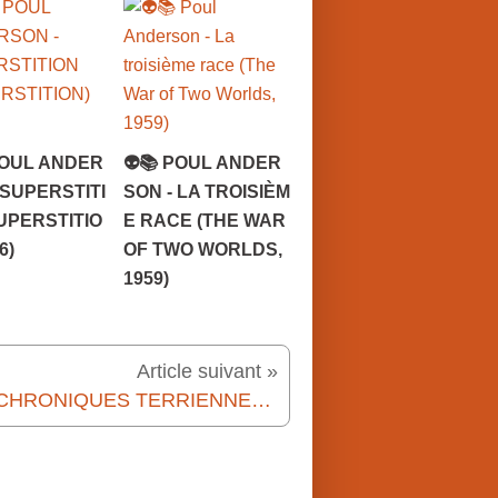
POUL ANDER
👽📚 POUL ANDER
 SUPERSTITI
SON - LA TROISIÈM
UPERSTITIO
E RACE (THE WAR
6)
OF TWO WORLDS,
1959)
Article suivant »
📺 [CHRONIQUES TERRIENNES TV] DOC LA BIBLIOTHÈQUE ALLEMANDE DES LIVRES BRÛLÉS (2022)