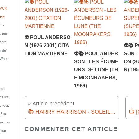
ACK,
PHE
lms
a tour
👽 POUL ANDERSO
ncore
N (1926-2001) CITA
👽📚 
onde"
TION MARTIENNE
👽📚 POUL ANDER
SON -
: When
SON - LES ÉCUME
ON (S
URS DE LUNE (TH
N) 195
E MOONRAKERS,
1966)
rci
tes les
« Article précédent
c tout.
📚 HARRY HARRISON - SOLEIL VERT (MAKE ROOM ! MAKE ROOM !, 1966)
 à la
eux cas
COMMENTER CET ARTICLE
i par