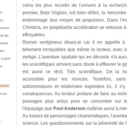
coins les plus reculés de l'univers à la recherche
premier, Beta Virginis, est bien défini, la rencont
 -
endommage leur moyen de propulsion. Dans l'impo
ur
Christina, en perpétuelle accélération se retrouve à
e pense
effroyables.
cle qui
Roman vertigineux disais-je car il en appelle 
compris
tellement incroyables que même le lecteur, avec l
aire
vertige. L'aventure spatiale qui en découle n'a a
y a peut-
les scientifiques arrivent sans doute à effleurer le g
ns
est aussi ce récit. Très scientifique. De la har
accessible pour les novices. Toutefois, san
astronomiques et relativistes exposées ici, il n'y
MIÈRE
conséquences. Au lecteur profane de faire au moins
le qui
passages plus ardus pour se concentrer sur le
l'équipage que
Poul Anderson
maîtrise aussi à mer
Au travers de personnages charismatiques, l'aventur
-
science. Les questionnements sur la pérennité de 