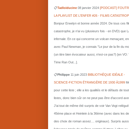
📋
Tadloiducine
08 janvier 2024
[PODCAST] FOUTR
LA PLAYLIST DE L'ENFER #26 - FILMS CATASTRO
Bonjour Erwelyn et bonne année 2024. De tous ces fi
catastrophe, je n'ai vu (plusieurs fois - en DVD) que L
infernale. En ce qui concerne un volcan menaçant, e
avec Paul Newman, je connais "Le jour de la fin du m
(un titre bien évocateur aussi, n'est-ce pas?) [en VO
Time Ran Out...].
📋
Philippe
11 juin 2023
BIBLIOTHÈQUE IDÉALE -
SCIENCE-FICTION ÉTRANGÈRE DE 1930 À1999
Me
pour cette liste ; elle a les qualités et le défauts de tou
listes, donc bien sûr on ne peut pas être d'accord ave
J'ai tout de même été surpris de voir Van Vogt relégué
45ème place et Heinlein à la 36ème (avec dans les d
des choix de roman assez.... originaux). Surpris auss