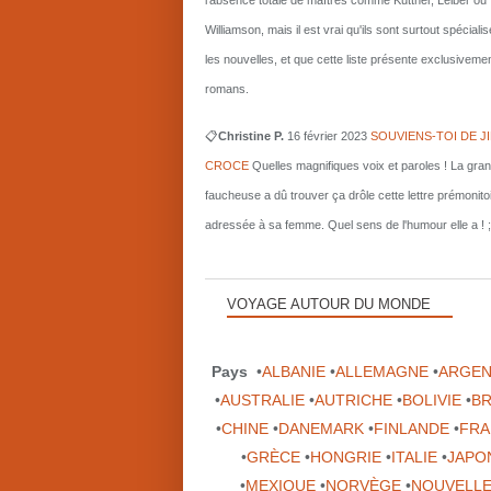
l'absence totale de maîtres comme Kuttner, Leiber ou
Williamson, mais il est vrai qu'ils sont surtout spécial
les nouvelles, et que cette liste présente exclusiveme
romans.
📋
Christine P.
16 février 2023
SOUVIENS-TOI DE J
CROCE
Quelles magnifiques voix et paroles ! La gra
faucheuse a dû trouver ça drôle cette lettre prémonito
adressée à sa femme. Quel sens de l'humour elle a ! ;
VOYAGE AUTOUR DU MONDE
Pays
•
ALBANIE
•
ALLEMAGNE
•
ARGEN
•
AUSTRALIE
•
AUTRICHE
•
BOLIVIE
•
BR
•
CHINE
•
DANEMARK
•
FINLANDE
•
FRA
•
GRÈCE
•
HONGRIE
•
ITALIE
•
JAPO
•
MEXIQUE
•
NORVÈGE
•
NOUVELLE