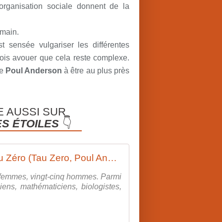
 l'organisation sociale donnent de la
umain.
t sensée vulgariser les différentes
 dois avouer que cela reste complexe.
de
Poul Anderson
à être au plus près
E AUSSI SUR
👇
ES ÉTOILES
Tau Zéro (Tau Zero, Poul Anderson, 1970)
nq femmes, vingt-cinq hommes. Parmi
iens, mathématiciens, biologistes,