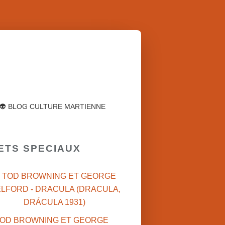
👽 BLOG CULTURE MARTIENNE
FETS SPECIAUX
 TOD BROWNING ET GEORGE
LFORD - DRACULA (DRACULA,
DRÁCULA 1931)
CINÉMA AMÉRICAIN
1960'S
CINÉ