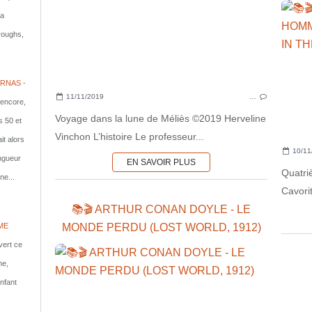
la
rroughs,
RNAS -
11/11/2019
…
 encore,
Voyage dans la lune de Méliès ©2019 Herveline
s 50 et
Vinchon L’histoire Le professeur...
it alors
10/11
ongueur
EN SAVOIR PLUS
Quatri
ne...
Cavorit
📚🎬 ARTHUR CONAN DOYLE - LE
MONDE PERDU (LOST WORLD, 1912)
ME
vert ce
me,
nfant