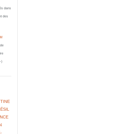
isés dans
nt des
IM
nde
ire
-)
TINE
ÉSIL
NCE
N
-