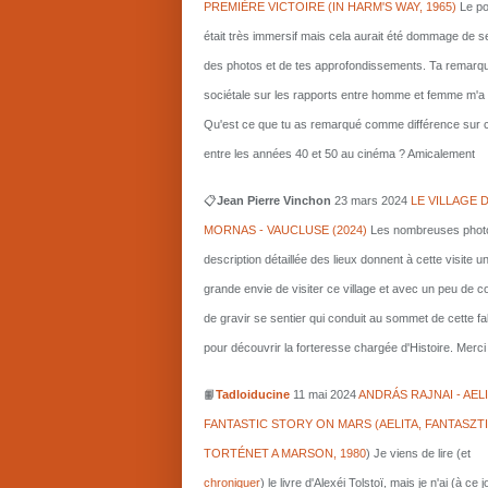
PREMIÈRE VICTOIRE (IN HARM'S WAY, 1965)
Le po
était très immersif mais cela aurait été dommage de s
des photos et de tes approfondissements. Ta remarq
sociétale sur les rapports entre homme et femme m'a i
Qu'est ce que tu as remarqué comme différence sur c
entre les années 40 et 50 au cinéma ? Amicalement
📋
Jean Pierre Vinchon
23 mars 2024
LE VILLAGE 
MORNAS - VAUCLUSE (2024)
Les nombreuses photo
description détaillée des lieux donnent à cette visite u
grande envie de visiter ce village et avec un peu de 
de gravir se sentier qui conduit au sommet de cette fa
pour découvrir la forteresse chargée d'Histoire. Merci 
📙
Tadloiducine
11 mai 2024
ANDRÁS RAJNAI - AELI
FANTASTIC STORY ON MARS (AELITA, FANTASZT
TORTÉNET A MARSON, 1980
)
Je viens de lire (et
chroniquer
) le livre d'Alexéi Tolstoï, mais je n'ai (à ce 