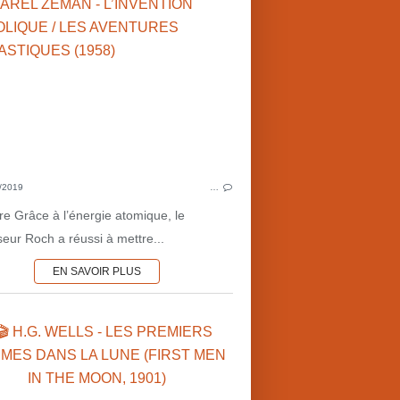
1950'S
USA
EFF
CONTACTS EXTRATERRESTRES
GUERRES FUTURES
JOSEPH NEWMAN (US)
JACK ARNOLD (US)
CINÉMA AMÉRICAIN
JUL
GEORGES
/2019
…
♥ C
ire Grâce à l’énergie atomique, le
seur Roch a réussi à mettre...
EN SAVOIR PLUS
🎬 H.G. WELLS - LES PREMIERS
LUNE
MES DANS LA LUNE (FIRST MEN
EFFETS SPÉCIAUX
IN THE MOON, 1901)
1900'S