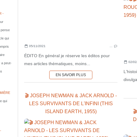
 -
ur
e pense
cle qui
05/11/2021
…
compris
aire
ÉDITO En général je réserve les éditos pour
02/02
mes articles thématiques, moins...
y a peut-
L'hist
ns
EN SAVOIR PLUS
divulg
MIÈRE
🎬 JOSEPH NEWMAN & JACK ARNOLD -
le qui
LES SURVIVANTS DE L'INFINI (THIS
ISLAND EARTH, 1955)

D
-