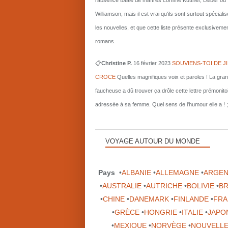
l'absence totale de maîtres comme Kuttner, Leiber ou
Williamson, mais il est vrai qu'ils sont surtout spécial
les nouvelles, et que cette liste présente exclusiveme
romans.
📋
Christine P.
16 février 2023
SOUVIENS-TOI DE J
CROCE
Quelles magnifiques voix et paroles ! La gra
faucheuse a dû trouver ça drôle cette lettre prémonito
adressée à sa femme. Quel sens de l'humour elle a ! ;
VOYAGE AUTOUR DU MONDE
Pays
•
ALBANIE
•
ALLEMAGNE
•
ARGEN
•
AUSTRALIE
•
AUTRICHE
•
BOLIVIE
•
BR
•
CHINE
•
DANEMARK
•
FINLANDE
•
FRA
•
GRÈCE
•
HONGRIE
•
ITALIE
•
JAPO
•
MEXIQUE
•
NORVÈGE
•
NOUVELLE