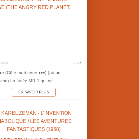
HUMOUR
EFF
ÉPOUVANTE-HORREUR
MONSTRE
POLICIER-THRILLER
P
FANTASTIQUE
♥ C
MANNEQUINS-PANTINS-POUPÉES
IB 
KARL HOLT (GB)
EFFETS SPÉCIAUX
CINÉ
SCI
/2021
…
CULTU
oire (Côte martienne ♦♦♦) (où on
ache) La fusée MR-1 qui ne...
EN SAVOIR PLUS
 KAREL ZEMAN - L’INVENTION
IABOLIQUE / LES AVENTURES
SPACE-OPERA
FANTASTIQUES (1958)
EFFETS SPÉCIAUX