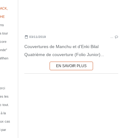
ACK,
PHE
lms
a tour
03/11/2019
…
ncore
Couvertures de Manchu et d'Enki Bilal
onde"
Quatrième de couverture (Folio Junior)...
: When
EN SAVOIR PLUS
rci
tes les
c tout.
 à la
eux cas
i par