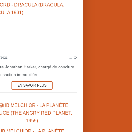
OTTO PREMINGER (US)
TOD B
GUERRE DU PACIFIQUE
JOHN WAYNE (US)
EFFETS SPÉCIAUX
LIEUX DE TOURNAGE
BRAM
MUSIQUES DE FILM
JERRY GOLDSMITH (US)
GEORGE 
/2021
…
EFF
oire Jonathan Harker, chargé de conclure
nsaction immobilière...
EN SAVOIR PLUS
🎬 IB MELCHIOR - LA PLANÈTE
UGE (THE ANGRY RED PLANET,
CINÉMA BRITANNIQUE
1959)
2020'S