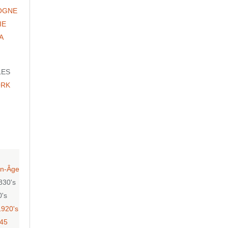
OGNE
IE
A
LES
ORK
n-Âge
830's
0's
1920's
-45