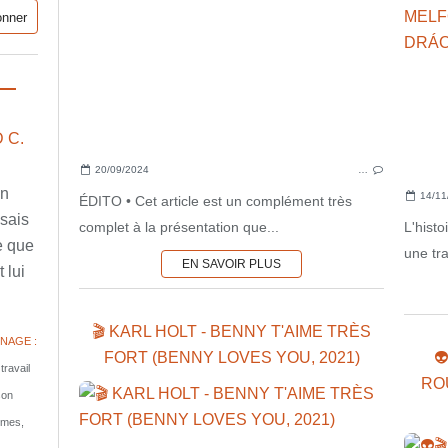
 C.
20/09/2024
…
en
14/11
ÉDITO • Cet article est un complément très
ssais
complet à la présentation que...
L'hist
e que
une tra
EN SAVOIR PLUS
 lui
🎬 KARL HOLT - BENNY T'AIME TRÈS
NAGE :
FORT (BENNY LOVES YOU, 2021)

travail
RO
son
tomes,