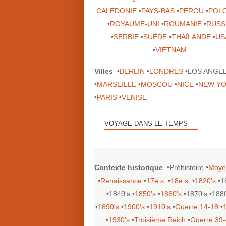
CALÉDONIE
•
PAYS-BAS
•
PÉROU
•
POL
•
ROYAUME-UNI
•
ROUMANIE
•
RUSS
•
SERBIE
•
SUÈDE
•
THAÏLANDE
•
US
•
VIETNAM
Villes
•
BERLIN
•
LONDRES
•LOS ANGE
•
MARSEILLE
•
MOSCOU
•
NICE
•
NEW Y
•
PARIS
•
VENISE
VOYAGE DANS LE TEMPS
Contexte historique
•Préhistoire •
Moye
•
Renaissance
•
17e s.
•
18e s.
•
1820's
•1
•1840's •
1850's
•
1860's
•1870's •188
•
1890's
•
1900's
•
1910's
•
Guerre 14-18
•
•
1930's
•
Troisième Reich
•
Guerre 39