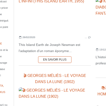
dcast
e priver
ue
ntrigué.
e point
26/02/2020
…
DE
This Island Earth de Joseph Newman est
13/12
s et la
l'adaptation d'un roman éponyme...
ne
L’histo
EN SAVOIR PLUS
profes
courage
laise
🎬 GEORGES MÉLIÈS - LE VOYAGE
!
DANS LA LUNE (1902)
TA,
📚
IKUS
HOM
jour) vu