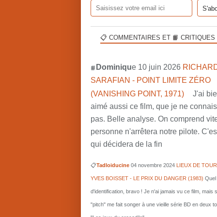
📋 COMMENTAIRES ET 📙 CRITIQUES
Dominiqu
e 10 juin 2026
RICHARD
📙
SARAFIAN - POINT LIMITE ZÉRO
(VANISHING POINT, 1971)
J'ai bi
aimé aussi ce film, que je ne connai
pas. Belle analyse. On comprend vit
personne n'arrêtera notre pilote. C'est
qui décidera de la fin
📋
Tadloiducine
04 novembre 2024
LIEUX DE TOUR
YVES BOISSET - LE PRIX DU DANGER (1983)
Quel 
d'identification, bravo ! Je n'ai jamais vu ce film, mais 
"pitch" me fait songer à une vieille série BD en deux 