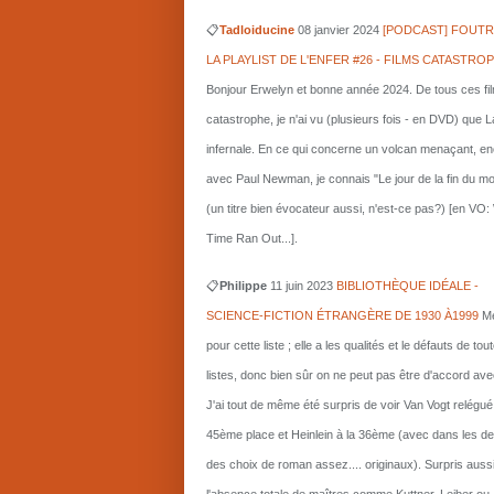
📋
Tadloiducine
08 janvier 2024
[PODCAST] FOUTR
LA PLAYLIST DE L'ENFER #26 - FILMS CATASTRO
Bonjour Erwelyn et bonne année 2024. De tous ces fi
catastrophe, je n'ai vu (plusieurs fois - en DVD) que L
infernale. En ce qui concerne un volcan menaçant, e
avec Paul Newman, je connais "Le jour de la fin du m
(un titre bien évocateur aussi, n'est-ce pas?) [en VO
Time Ran Out...].
📋
Philippe
11 juin 2023
BIBLIOTHÈQUE IDÉALE -
SCIENCE-FICTION ÉTRANGÈRE DE 1930 À1999
Me
pour cette liste ; elle a les qualités et le défauts de tou
listes, donc bien sûr on ne peut pas être d'accord ave
J'ai tout de même été surpris de voir Van Vogt relégué
45ème place et Heinlein à la 36ème (avec dans les d
des choix de roman assez.... originaux). Surpris auss