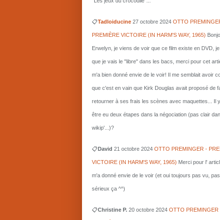
"Les jeux du crocodile"...
📋
Tadloiducine
27 octobre 2024
OTTO PREMINGER
PREMIÈRE VICTOIRE (IN HARM'S WAY, 1965)
Bonjo
Erwelyn, je viens de voir que ce film existe en DVD, j
que je vais le "libre" dans les bacs, merci pour cet arti
m'a bien donné envie de le voir! Il me semblait avoir 
que c'est en vain que Kirk Douglas avait proposé de f
retourner à ses frais les scènes avec maquettes... Il 
être eu deux étapes dans la négociation (pas clair da
wikip'...)?
📋
David
21 octobre 2024
OTTO PREMINGER - PRE
VICTOIRE (IN HARM'S WAY, 1965)
Merci pour l' artic
m'a donné envie de le voir (et oui toujours pas vu, pas
sérieux ça ^^)
📋
Christine P.
20 octobre 2024
OTTO PREMINGER 