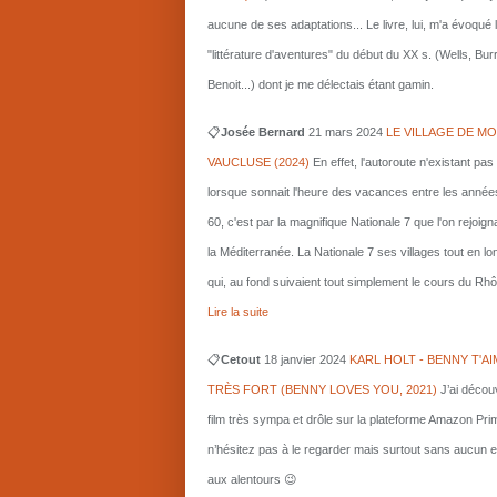
aucune de ses adaptations... Le livre, lui, m'a évoqué 
"littérature d'aventures" du début du XX s. (Wells, Bu
Benoit...) dont je me délectais étant gamin.
📋
Josée Bernard
21 mars
2024
LE VILLAGE DE MO
VAUCLUSE (2024)
En effet, l'autoroute n'existant pas
lorsque sonnait l'heure des vacances entre les année
60, c'est par la magnifique Nationale 7 que l'on rejoigna
la Méditerranée. La Nationale 7 ses villages tout en l
qui, au fond suivaient tout simplement le cours du Rhô
Lire la suite
📋
Cetout
18 janvier 2024
KARL HOLT - BENNY T'AI
TRÈS FORT (BENNY LOVES YOU, 2021)
J’ai décou
film très sympa et drôle sur la plateforme Amazon Pri
n’hésitez pas à le regarder mais surtout sans aucun e
aux alentours 😉