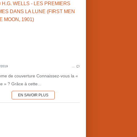
ADAPTATIONS
PÉRIODE 1900'S
H.G. WELLS (GB)
JULES VERNE (FR)
GEORGES MÉLIÈS (FR)
EFF
CINÉMA FRANÇAIS
CONTACTS EXTR
H.
/2019
…
GEORGES
ème de couverture Connaissez-vous la «
e » ? Grâce à cette...
EN SAVOIR PLUS
AMAZONIE
AVENTURES
PRÉHISTOIRE