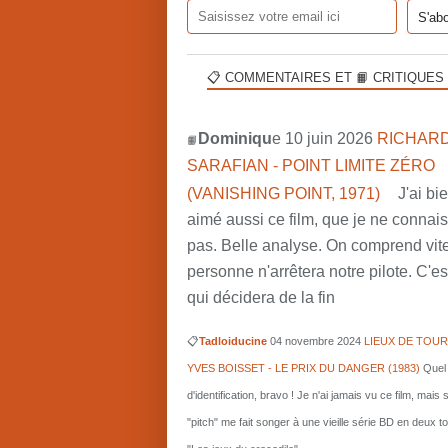
📋 COMMENTAIRES ET 📙 CRITIQUES
Dominiqu
e 10 juin 2026
RICHARD
📙
SARAFIAN - POINT LIMITE ZÉRO
(VANISHING POINT, 1971)
J'ai bi
aimé aussi ce film, que je ne connai
pas. Belle analyse. On comprend vit
personne n'arrêtera notre pilote. C'est
qui décidera de la fin
📋
Tadloiducine
04 novembre 2024
LIEUX DE TOUR
YVES BOISSET - LE PRIX DU DANGER (1983)
Quel 
d'identification, bravo ! Je n'ai jamais vu ce film, mais 
"pitch" me fait songer à une vieille série BD en deux 