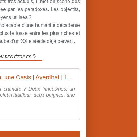
ets très actuels, il met en scène des
e par les paradoxes. Les objectifs,
oyens utilisés ?
 implacable d'une humanité décadente
lus le fossé entre les plus riches et
aube d'un XXIe siècle déjà perverti.
ON DES ÉTOILES
👇
Demain, une Oasis | Ayerdhal | 1991
il craindre ? Deux limousines, un
olet-mitrailleur, deux beignes, une