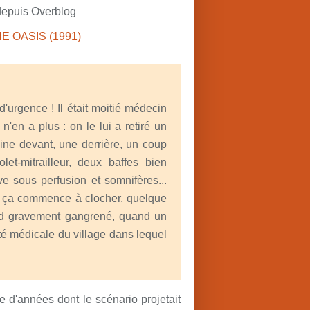
depuis Overblog
d'urgence ! Il était moitié médecin
n'en a plus : on le lui a retiré un
sine devant, une derrière, un coup
let-mitrailleur, deux baffes bien
 sous perfusion et somnifères...
e ça commence à clocher, quelque
lard gravement gangrené, quand un
té médicale du village dans lequel
ne d'années dont le scénario projetait