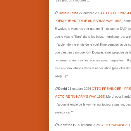
"Les jeux du crocodile"...
📋
Tadloiducine
27 octobre 2024
OTTO PREMINGER
PREMIÈRE VICTOIRE (IN HARM'S WAY, 1965)
Bonjo
Erwelyn, je viens de voir que ce film existe en DVD, j
que je vais le "libre" dans les bacs, merci pour cet arti
m'a bien donné envie de le voir! Il me semblait avoir 
que c'est en vain que Kirk Douglas avait proposé de f
retourner à ses frais les scènes avec maquettes... Il 
être eu deux étapes dans la négociation (pas clair da
wikip'...)?
📋
David
21 octobre 2024
OTTO PREMINGER - PRE
VICTOIRE (IN HARM'S WAY, 1965)
Merci pour l' artic
m'a donné envie de le voir (et oui toujours pas vu, pas
sérieux ça ^^)
📋
Christine P.
20 octobre 2024
OTTO PREMINGER 