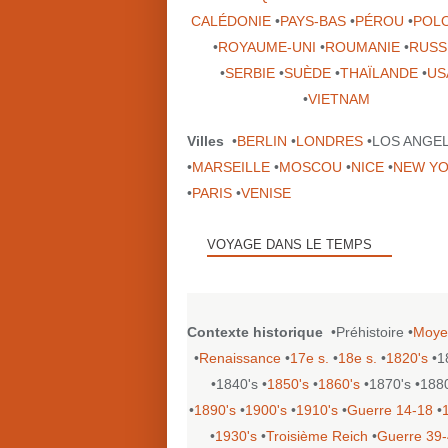
CALÉDONIE
•
PAYS-BAS
•
PÉROU
•
POL
•
ROYAUME-UNI
•
ROUMANIE
•
RUSS
•
SERBIE
•
SUÈDE
•
THAÏLANDE
•
US
•
VIETNAM
Villes
•
BERLIN
•
LONDRES
•LOS ANGE
•
MARSEILLE
•
MOSCOU
•
NICE
•
NEW Y
•
PARIS
•
VENISE
VOYAGE DANS LE TEMPS
Contexte historique
•Préhistoire •
Moye
•
Renaissance
•
17e s.
•
18e s.
•
1820's
•1
•1840's •
1850's
•
1860's
•1870's •188
•
1890's
•
1900's
•
1910's
•
Guerre 14-18
•
•
1930's
•
Troisième Reich
•
Guerre 39