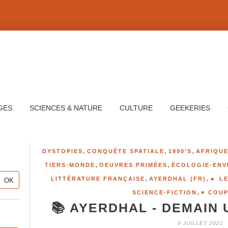
GES
SCIENCES & NATURE
CULTURE
GEEKERIES
,
,
,
DYSTOPIES
CONQUÊTE SPATIALE
1990'S
AFRIQU
,
,
TIERS-MONDE
OEUVRES PRIMÉES
ÉCOLOGIE-ENV
,
,
LITTÉRATURE FRANÇAISE
AYERDHAL (FR)
► LE
,
SCIENCE-FICTION
♥ COU
📚 AYERDHAL - DEMAIN 
9 JUILLET 2021