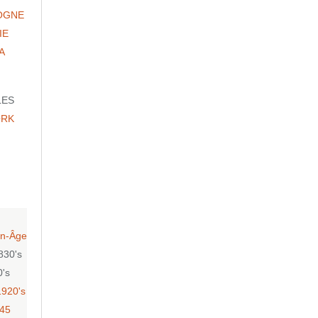
OGNE
IE
A
LES
ORK
n-Âge
830's
0's
1920's
-45