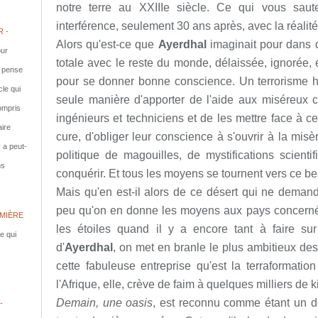
notre terre au XXIIIe siècle. Ce qui vous saut
interférence, seulement 30 ans après, avec la réalité
 -
Alors qu'est-ce que
Ayerdhal
imaginait pour dans d
ur
totale avec le reste du monde, délaissée, ignorée,
e pense
pour se donner bonne conscience. Un terrorisme h
cle qui
seule manière d'apporter de l'aide aux miséreux c
compris
ingénieurs et techniciens et de les mettre face à ce
aire
cure, d'obliger leur conscience à s'ouvrir à la mi
y a peut-
politique de magouilles, de mystifications scienti
ns
conquérir. Et tous les moyens se tournent vers ce be
Mais qu'en est-il alors de ce désert qui ne deman
peu qu'on en donne les moyens aux pays concerné
MIÈRE
les étoiles quand il y a encore tant à faire sur
le qui
d'
Ayerdhal
, on met en branle le plus ambitieux des
cette fabuleuse entreprise qu'est la terraformati
l'Afrique, elle, crève de faim à quelques milliers de k
Demain, une oasis
, est reconnu comme étant un d
-