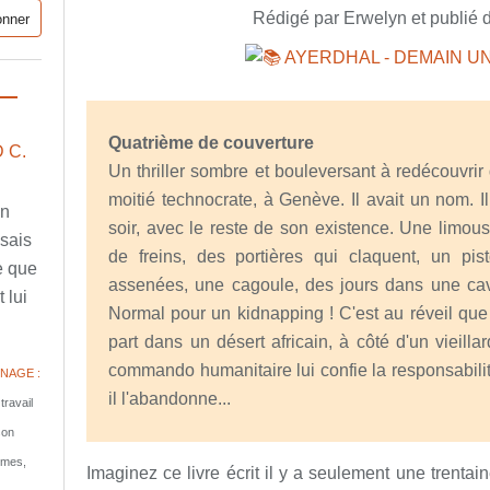
Rédigé par Erwelyn et publié 
Quatrième de couverture
 C.
Un thriller sombre et bouleversant à redécouvrir 
moitié technocrate, à Genève. Il avait un nom. Il 
en
soir, avec le reste de son existence. Une limou
ssais
de freins, des portières qui claquent, un pisto
e que
assenées, une cagoule, des jours dans une cave
 lui
Normal pour un kidnapping ! C'est au réveil qu
part dans un désert africain, à côté d'un vieil
commando humanitaire lui confie la responsabili
NAGE :
il l'abandonne...
travail
son
tomes,
Imaginez ce livre écrit il y a seulement une trentai