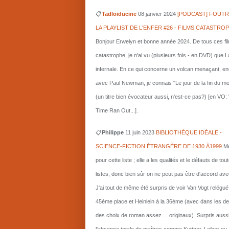
📋
Tadloiducine
08 janvier 2024
[PODCAST] FOUTR
LA PLAYLIST DE L'ENFER #26 - FILMS CATASTRO
Bonjour Erwelyn et bonne année 2024. De tous ces fi
catastrophe, je n'ai vu (plusieurs fois - en DVD) que L
infernale. En ce qui concerne un volcan menaçant, e
avec Paul Newman, je connais "Le jour de la fin du m
(un titre bien évocateur aussi, n'est-ce pas?) [en VO
Time Ran Out...].
📋
Philippe
11 juin 2023
BIBLIOTHÈQUE IDÉALE -
SCIENCE-FICTION ÉTRANGÈRE DE 1930 À1999
Me
pour cette liste ; elle a les qualités et le défauts de tou
listes, donc bien sûr on ne peut pas être d'accord ave
J'ai tout de même été surpris de voir Van Vogt relégué
45ème place et Heinlein à la 36ème (avec dans les d
des choix de roman assez.... originaux). Surpris auss