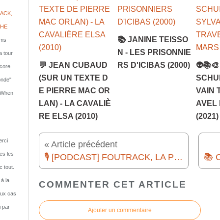
ACK,
PHE
📚 JANINE TEISSO
lms
N - LES PRISONNIE
a tour
💬 JEAN CUBAUD
RS D'ICIBAS (2000)
👽📚
ncore
(SUR UN TEXTE D
SCHUI
onde"
E PIERRE MAC OR
VAIN 
: When
LAN) - LA CAVALIÈ
AVEL
RE ELSA (2010)
(2021)
rci
« Article précédent
tes les
🎙️ [PODCAST] FOUTRACK, LA PLAYLIST DE L'ENFER #14 - POST-APO ITALIEN, ROUND 1
c tout.
 à la
COMMENTER CET ARTICLE
eux cas
i par
Ajouter un commentaire