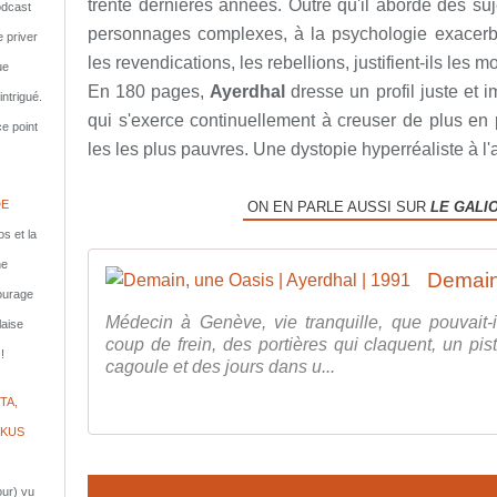
trente dernières années. Outre qu'il aborde des suj
dcast
personnages complexes, à la psychologie exacerbé
e priver
les revendications, les rebellions, justifient-ils les m
ue
En 180 pages,
Ayerdhal
dresse un profil juste et
ntrigué.
qui s'exerce continuellement à creuser de plus en p
e point
les les plus pauvres. Une dystopie hyperréaliste à l'
DE
ON EN PARLE AUSSI SUR
LE GALI
s et la
ne
courage
Médecin à Genève, vie tranquille, que pouvait-
laise
coup de frein, des portières qui claquent, un pist
!
cagoule et des jours dans u...
TA,
IKUS
jour) vu