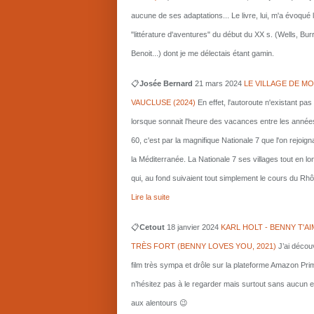
aucune de ses adaptations... Le livre, lui, m'a évoqué 
"littérature d'aventures" du début du XX s. (Wells, Bu
Benoit...) dont je me délectais étant gamin.
📋
Josée Bernard
21 mars
2024
LE VILLAGE DE MO
VAUCLUSE (2024)
En effet, l'autoroute n'existant pas
lorsque sonnait l'heure des vacances entre les année
60, c'est par la magnifique Nationale 7 que l'on rejoigna
la Méditerranée. La Nationale 7 ses villages tout en l
qui, au fond suivaient tout simplement le cours du Rhô
Lire la suite
📋
Cetout
18 janvier 2024
KARL HOLT - BENNY T'AI
TRÈS FORT (BENNY LOVES YOU, 2021)
J’ai décou
film très sympa et drôle sur la plateforme Amazon Pri
n’hésitez pas à le regarder mais surtout sans aucun e
aux alentours 😉