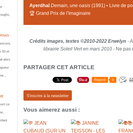
Ayerdhal
Demain, une oasis
(1991) • Livre de p
la
🏆 Grand Prix de l'Imaginaire
rroughs,
RNAS -
Crédits images, textes ©2010-2022 Erwelyn
- 
 encore,
librairie Soleil Vert en mars 2010 -
Ne pas r
s 50 et
it alors
PARTAGER CET ARTICLE
ongueur
ne...
Repost
0
S'inscrire à la newsletter
ME
vert ce
Vous aimerez aussi :
me,
nfant