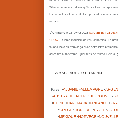
l'absence totale de maîtres comme Kuttner, Leiber ou
Williamson, mais il est vrai qu'ils sont surtout spécial
les nouvelles, et que cette liste présente exclusiveme
romans.
📋
Christine P.
16 février 2023
SOUVIENS-TOI DE J
CROCE
Quelles magnifiques voix et paroles ! La gra
faucheuse a dû trouver ça drôle cette lettre prémonito
adressée à sa femme. Quel sens de l'humour elle a ! ;
VOYAGE AUTOUR DU MONDE
Pays
•
ALBANIE
•
ALLEMAGNE
•
ARGEN
•
AUSTRALIE
•
AUTRICHE
•
BOLIVIE
•
BR
•
CHINE
•
DANEMARK
•
FINLANDE
•
FRA
•
GRÈCE
•
HONGRIE
•
ITALIE
•
JAPO
•
MEXIQUE
•
NORVÈGE
•
NOUVELLE