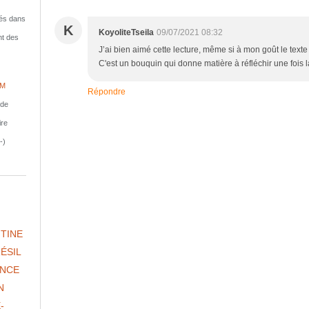
isés dans
K
KoyoliteTseila
09/07/2021 08:32
nt des
J’ai bien aimé cette lecture, même si à mon goût le texte
C'est un bouquin qui donne matière à réfléchir une fois l
IM
Répondre
nde
ire
-)
TINE
ÉSIL
NCE
N
-