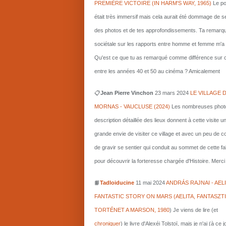
PREMIÈRE VICTOIRE (IN HARM'S WAY, 1965)
Le po
était très immersif mais cela aurait été dommage de s
des photos et de tes approfondissements. Ta remarq
sociétale sur les rapports entre homme et femme m'a i
Qu'est ce que tu as remarqué comme différence sur c
entre les années 40 et 50 au cinéma ? Amicalement
📋
Jean Pierre Vinchon
23 mars 2024
LE VILLAGE 
MORNAS - VAUCLUSE (2024)
Les nombreuses photo
description détaillée des lieux donnent à cette visite u
grande envie de visiter ce village et avec un peu de 
de gravir se sentier qui conduit au sommet de cette fa
pour découvrir la forteresse chargée d'Histoire. Merci 
📙
Tadloiducine
11 mai 2024
ANDRÁS RAJNAI - AELI
FANTASTIC STORY ON MARS (AELITA, FANTASZT
TORTÉNET A MARSON, 1980
)
Je viens de lire (et
chroniquer
) le livre d'Alexéi Tolstoï, mais je n'ai (à ce 