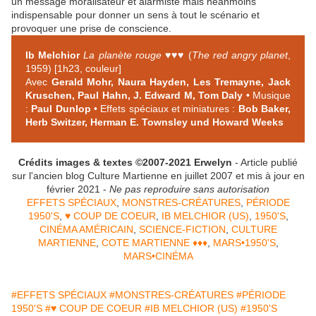
un message moralisateur et alarmiste mais néanmoins
indispensable pour donner un sens à tout le scénario et
provoquer une prise de conscience.
Ib Melchior
La planète rouge
♥♥♥ (
The red angry planet
,
1959) [1h23, couleur]
Avec
Gerald Mohr, Naura Hayden, Les Tremayne, Jack
Kruschen, Paul Hahn, J. Edward M, Tom Daly
• Musique
:
Paul Dunlop
• Effets spéciaux et miniatures :
Bob Baker,
Herb Switzer, Herman E. Townsley und Howard Weeks
Crédits images & textes ©2007-2021 Erwelyn
- Article publié
sur l'ancien blog Culture Martienne en juillet 2007 et mis à jour en
février 2021 -
Ne pas reproduire sans autorisation
EFFETS SPÉCIAUX
,
MONSTRES-CRÉATURES
,
PÉRIODE
1950'S
,
♥ COUP DE COEUR
,
IB MELCHIOR (US)
,
1950'S
,
CINÉMA AMÉRICAIN
,
SCIENCE-FICTION
,
CULTURE
MARTIENNE
,
COTE MARTIENNE ♦♦♦
,
MARS•1950'S
,
MARS•CINÉMA
#EFFETS SPÉCIAUX
#MONSTRES-CRÉATURES
#PÉRIODE
1950'S
#♥ COUP DE COEUR
#IB MELCHIOR (US)
#1950'S