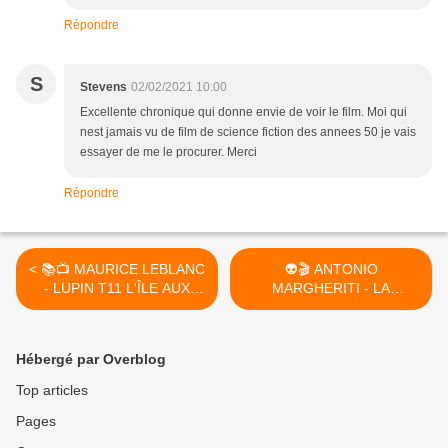
Répondre
S
Stevens
02/02/2021 10:00
Excellente chronique qui donne envie de voir le film. Moi qui
nest jamais vu de film de science fiction des annees 50 je vais
essayer de me le procurer. Merci
Répondre
< 📚📺 MAURICE LEBLANC
👽🎬 ANTONIO
- LUPIN T11 L'ÎLE AUX
MARGHERITI - LA
TRENTE CERCUEILS
GUERRE DES PLANÈTES
(1919)
(I DIAFANOIDI VENGONO
DA MARTE, 1966) >
Hébergé par Overblog
Top articles
Pages