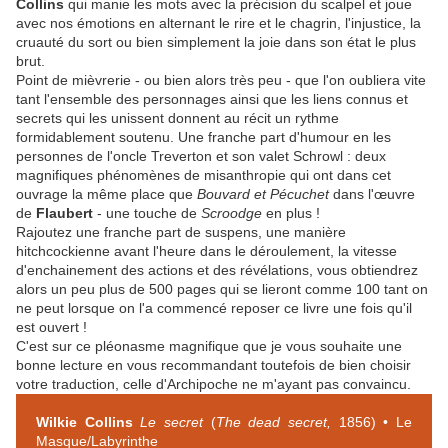
Collins
qui manie les mots avec la précision du scalpel et joue
avec nos émotions en alternant le rire et le chagrin, l'injustice, la
cruauté du sort ou bien simplement la joie dans son état le plus
brut.
Point de mièvrerie - ou bien alors très peu - que l'on oubliera vite
tant l'ensemble des personnages ainsi que les liens connus et
secrets qui les unissent donnent au récit un rythme
formidablement soutenu. Une franche part d'humour en les
personnes de l'oncle Treverton et son valet Schrowl : deux
magnifiques phénomènes de misanthropie qui ont dans cet
ouvrage la même place que
Bouvard et Pécuchet
dans l'œuvre
de
Flaubert
- une touche de
Scroodge
en plus !
Rajoutez une franche part de suspens, une manière
hitchcockienne avant l'heure dans le déroulement, la vitesse
d'enchainement des actions et des révélations, vous obtiendrez
alors un peu plus de 500 pages qui se lieront comme 100 tant on
ne peut lorsque on l'a commencé reposer ce livre une fois qu'il
est ouvert !
C'est sur ce pléonasme magnifique que je vous souhaite une
bonne lecture en vous recommandant toutefois de bien choisir
votre traduction, celle d'Archipoche ne m'ayant pas convaincu.
Wilkie Collins
Le secret
(
The dead secret,
1856) • Le
Masque/Labyrinthe