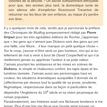
volontés de la défunte ? Un secret suffisamment effroyable
pour que, des années plus tard, la domestique sorte de
son silence afin d'empêcher Rosomund Treverton de
retourner sur les lieux de son enfance, au risque d'y perdre
son âme...
Il y a quelques mois de cela, tandis que je parcourais la préface
des
Chroniques de Mudfog
pompeusement rédigé par
Pierre
Gripari
pour les très agréables éditions du Rocher, j'apprenais
que « les gens qui n'aiment pas Dickens sont des gens qui ont
une faille, une fêlure... il leur manque un petit quelque chose ».
Sur le coup, j'avoue m'être senti un peu honteux, moi qui ai eu
tellement de mal à venir à bout de
David Cooperfield
et qui n'ai
réellement jamais su apprécier l'auteur à sa juste valeur.
J'aimais pourtant les ambiances et les mises en scènes de
Dickens
, le simple et chaleureux confort, les tapis épais et les
lumières tamisée. J'aimais aussi ses personnages haut en
couleur, les situations dramatiques auxquelles il donnait vie et
j’affectionnai par dessus tout la qualité de sa prose, prudente,
flegmatique, respectueuse dans sa façon si particulière de
e
dépeindre l'Angleterre du 19
siècle et sa vision picaresque du
roman populaire.
Paradoxalement, ses histoires avait une fâcheuse tendance à me
lasser. Plus d'une fois me dis-je que j'eusse aimé trouver un