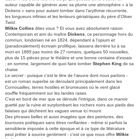
auteur capable de générer avec sa plume une atmosphère « à la
Dickens » sans pour autant tomber dans l'arythmie récurrente,
les longueurs infinies et les lenteurs gériatriques du père d'
Oliver
Twist
.
Wilkie Collins
dites vous ? Et vous avez absolument raison.
Contemporain et ami du maître
Dickens
, ce personnage hors du
commun, londonien né en 1824, dépendant à l'opium et
(paradoxalement) écrivain prolifique, laissera derrière lui à sa
mort en 1889 pas moins de 27 romans, quelques 50 nouvelles,
plus de 15 pièces pour le théâtre et une bonne centaine d'essais
; en somme, largement de quoi faire tomber
Stephen King
de sa
chaise.
Le secret
- puisque c'est le titre de l'œuvre dont nous parlons -
est un roman superbe se déroulant principalement dans les
Cornouailles, terres hostiles et brumeuses où le vent glacé
souffle fréquemment sur les landes rases.
C'est en bord de mer que se déroule l'intrigue, dans ce manoir
guetté par la ruine et surplombant les rochers noirs aux pieds des
falaises qui déchirent les vagues venue ici mourir.
Des phrases belles et aussi imagées que des peintures, des
tournures poétiques sans êtres ronflantes - même si parfois la
sensiblerie imposée à cette époque et à ce type de littérature
peut prêter à sourire gentiment - c'est ce que nous offre
Wilkie