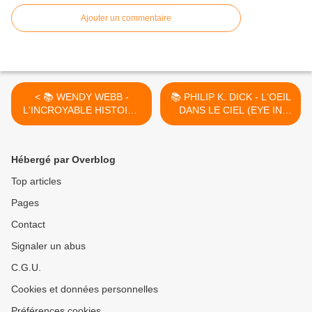
Ajouter un commentaire
< 📚 WENDY WEBB -
📚 PHILIP K. DICK - L'OEIL
L'INCROYABLE HISTOIRE
DANS LE CIEL (EYE IN
DE HALCYON CRANE
THE SKY, 1957) >
(THE TALE OF HALCYON
CRANE, 2010)
Hébergé par Overblog
Top articles
Pages
Contact
Signaler un abus
C.G.U.
Cookies et données personnelles
Préférences cookies