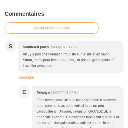
Commentaires
Ajouter un commentaire
S
southeast jones
25/03/2021 14:37
Ah , y a pas chez Amazon ^^, juste sur le site et en salon.
Sinon, merci pour les auteur-ices, j'ai pris un grand plaisir à
travailler avec eux.
Répondre
E
Erwelyn
26/03/2021 08:51
C'est avec plaisir. Je suis assez sensible à l'univers
pulp, comme tu as pu le voir, si tu as un peu
vadrouiller ici. J'avoue, j'avais un GRANDDDD à
priori vite évanoui. Ce n'est pas tant le fait que tous et
toutes sont français, mais la culture pulp et le sens