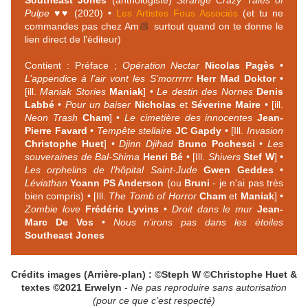
Pulpe
♥♥ (2020) •
Les Artistes Fous Associés
(et tu ne
commandes pas chez Am
💩
surtout quand on te donne le
lien direct de l'éditeur)
Contient : Préface ;
Opération Nectar
Nicolas Pagès
•
L’appendice à l’air vont les S’morrrrrr
Herr Mad Doktor
•
[ill.
Maniak Stories
Maniak
] •
Le destin des Nornes
Denis
Labbé
•
Pour un baiser
Nicholas
et
Séverine Maire
• [ill.
Neon Trash
Cham
] •
Le cimetière des innocentes
Jean-
Pierre Favard
•
Tempête stellaire
JC Gapdy
• [Ill.
Invasion
Christophe Huet
] •
Djinn Djihad
Bruno Pochesci
•
Les
souveraines de Bal-Shima
Henri Bé
• [Ill.
Shivers
Stef W
] •
Les orphelins de l’hôpital Saint-Jude
Gwen Geddes
•
Léviathan
Yoann PS Anderson
(ou
Bruni
- je n'ai pas très
bien compris) • [Ill.
The Tomb of Horror
Cham
et
Maniak
] •
Zombie love
Frédéric Lyvins
•
Droit dans le mur
Jean-
Marc De Vos
•
Nous n’irons pas dans les étoiles
Southeast Jones
Crédits images (Arrière-plan) :
©Steph W
©Christophe Huet
&
textes ©2021 Erwelyn
-
Ne pas reproduire sans autorisation
(pour ce que c'est respecté)