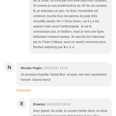
de la chute, ce n'est pas très inné dans nos contrées.
Et comme je suis plutôt lectrice de SF de ces années
là, je redoutais un peu. Au final, l'ensemble est
cohérent, touche tous les genres du pulp (très
chouette panel).<br /> Donc bravo, car il y a les
auteurs mais aussi l'anthologiste. Je ne te
connaissais pas, ni l'édition, mais je vois une ligne
éditoriale vraiment sympa. Je vais lire ton interview
par le Chien Critique, pour en savoir, encooore plus.
Brother watching you ♥☺☺☺
N
Nicolas Pagès
25/03/2021 14:16
Je plussoie Koyolite Tseila! Bon, en plus, me voici vachement
honoré. Grand merci!
Répondre
E
Erwelyn
26/03/2021 08:43
Avec plaisir. Du reste, tu ouvres l'antho donc, le choix
de la première nouvelle doit donner le ton. Et la