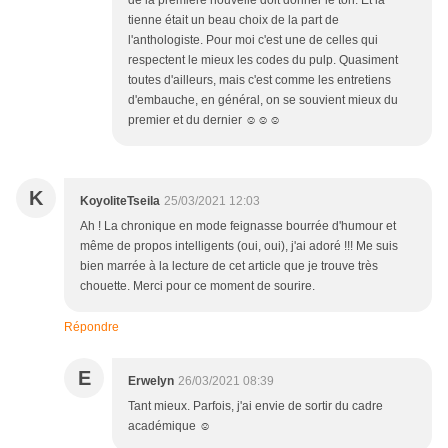
tienne était un beau choix de la part de
l'anthologiste. Pour moi c'est une de celles qui
respectent le mieux les codes du pulp. Quasiment
toutes d'ailleurs, mais c'est comme les entretiens
d'embauche, en général, on se souvient mieux du
premier et du dernier ☺☺☺
K
KoyoliteTseila
25/03/2021 12:03
Ah ! La chronique en mode feignasse bourrée d'humour et
même de propos intelligents (oui, oui), j'ai adoré !!! Me suis
bien marrée à la lecture de cet article que je trouve très
chouette. Merci pour ce moment de sourire.
Répondre
E
Erwelyn
26/03/2021 08:39
Tant mieux. Parfois, j'ai envie de sortir du cadre
académique ☺