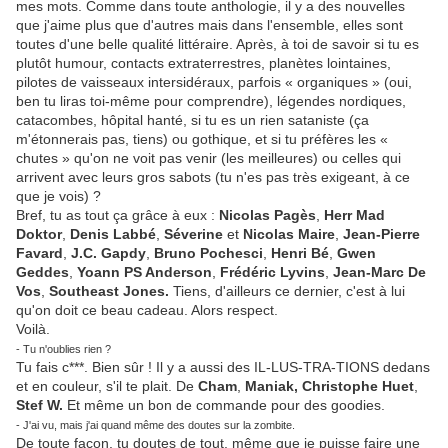
mes mots. Comme dans toute anthologie, il y a des nouvelles
que j'aime plus que d'autres mais dans l'ensemble, elles sont
toutes d'une belle qualité littéraire. Après, à toi de savoir si tu es
plutôt humour, contacts extraterrestres, planètes lointaines,
pilotes de vaisseaux intersidéraux, parfois « organiques » (oui,
ben tu liras toi-même pour comprendre), légendes nordiques,
catacombes, hôpital hanté, si tu es un rien sataniste (ça
m'étonnerais pas, tiens) ou gothique, et si tu préfères les «
chutes » qu'on ne voit pas venir (les meilleures) ou celles qui
arrivent avec leurs gros sabots (tu n'es pas très exigeant, à ce
que je vois) ?
Bref, tu as tout ça grâce à eux :
Nicolas Pagès
,
Herr Mad
Doktor
,
Denis Labbé
,
Séverine
et
Nicolas Maire
,
Jean-Pierre
Favard
,
J.C. Gapdy
,
Bruno Pochesci
,
Henri Bé
,
Gwen
Geddes
,
Yoann PS Anderson
,
Frédéric Lyvins
,
Jean-Marc De
Vos
,
Southeast Jones.
Tiens, d'ailleurs ce dernier, c'est à lui
qu'on doit ce beau cadeau. Alors respect.
Voilà.
- Tu n'oublies rien ?
Tu fais c***. Bien sûr ! Il y a aussi des IL-LUS-TRA-TIONS dedans
et en couleur, s'il te plait. De
Cham
,
Maniak, Christophe Huet
,
Stef W.
Et même un bon de commande pour des goodies.
- J'ai vu, mais j'ai quand même des doutes sur la zombite.
De toute façon, tu doutes de tout, même que je puisse faire une