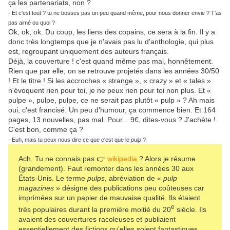
ça les partenariats, non ?
- Et c'est tout ? tu ne bosses pas un peu quand même, pour nous donner envie ? T'as
pas aimé ou quoi ?
Ok, ok, ok. Du coup, les liens des copains, ce sera à la fin. Il y a
donc très longtemps que je n'avais pas lu d'anthologie, qui plus
est, regroupant uniquement des auteurs français.
Déjà, la couverture ! c'est quand même pas mal, honnêtement.
Rien que par elle, on se retrouve projetés dans les années 30/50
! Et le titre ! Si les accroches « strange », « crazy » et « tales »
n'évoquent rien pour toi, je ne peux rien pour toi non plus. Et «
pulpe », pulpe, pulpe, ce ne serait pas plutôt « pulp » ? Ah mais
oui, c'est francisé. Un peu d'humour, ça commence bien. Et 164
pages, 13 nouvelles, pas mal. Pour... 9€, dites-vous ? J'achète !
C'est bon, comme ça ?
- Euh, mais tu peux nous dire ce que c'est que le
pulp
?
Ach. Tu ne connais pas 👉
wikipedia
? Alors je résume
(grandement). Faut remonter dans les années 30 aux
États-Unis. Le terme
pulps
, abréviation de «
pulp
magazines
» désigne des publications peu coûteuses car
imprimées sur un papier de mauvaise qualité. Ils étaient
e
très populaires durant la première moitié du 20
siècle. Ils
avaient des couvertures racoleuses et publiaient
essentiellement des fictions qu'elles soient fantastiques,