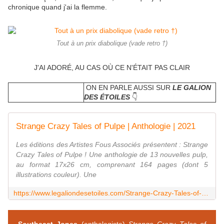
chronique quand j'ai la flemme.
Tout à un prix diabolique (vade retro †)
J'AI ADORÉ, AU CAS OÙ CE N'ÉTAIT PAS CLAIR
ON EN PARLE AUSSI SUR
LE GALION
DES ÉTOILES
👇
Strange Crazy Tales of Pulpe | Anthologie | 2021
Les éditions des Artistes Fous Associés présentent : Strange
Crazy Tales of Pulpe ! Une anthologie de 13 nouvelles pulp,
au format 17x26 cm, comprenant 164 pages (dont 5
illustrations couleur). Une
https://www.legaliondesetoiles.com/Strange-Crazy-Tales-of-Pulpe--Anthologie--2021_a4321.html
Southeast Jones
(anthologiste)
Strange Crazy Tales of