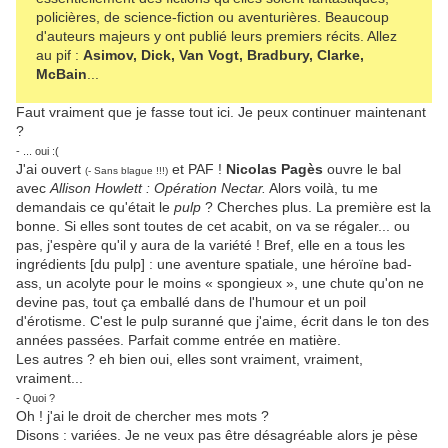
policières, de science-fiction ou aventurières. Beaucoup
d'auteurs majeurs y ont publié leurs premiers récits. Allez
au pif :
Asimov, Dick, Van Vogt, Bradbury, Clarke,
McBain
...
Faut vraiment que je fasse tout ici. Je peux continuer maintenant
?
- ... oui :(
J'ai ouvert
et PAF !
Nicolas Pagès
ouvre le bal
(- Sans blague !!!)
avec
Allison Howlett : Opération Nectar.
Alors voilà, tu me
demandais ce qu'était le
pulp
? Cherches plus. La première est la
bonne. Si elles sont toutes de cet acabit, on va se régaler... ou
pas, j'espère qu'il y aura de la variété ! Bref, elle en a tous les
ingrédients [du pulp] : une aventure spatiale, une héroïne bad-
ass, un acolyte pour le moins « spongieux », une chute qu'on ne
devine pas, tout ça emballé dans de l'humour et un poil
d'érotisme. C'est le pulp suranné que j'aime, écrit dans le ton des
années passées. Parfait comme entrée en matière.
Les autres ? eh bien oui, elles sont vraiment, vraiment,
vraiment...
- Quoi ?
Oh ! j'ai le droit de chercher mes mots ?
Disons : variées. Je ne veux pas être désagréable alors je pèse