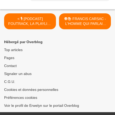
< 🎙️ [PODCAST]
👽📚 FRANCIS CARSAC -
FOUTRACK, LA PLAYLIST
L'HOMME QUI PARLAIT
DE L'ENFER #12 -
AUX MARTIENS (1958) >
ZOMBIES, ROUND 1
Hébergé par Overblog
Top articles
Pages
Contact
Signaler un abus
C.G.U.
Cookies et données personnelles
Préférences cookies
Voir le profil de Erwelyn sur le portail Overblog