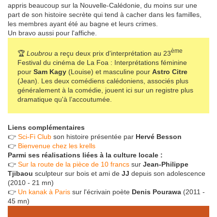
appris beaucoup sur la Nouvelle-Calédonie, du moins sur une
part de son histoire secrète qui tend à cacher dans les familles,
les membres ayant été au bagne et leurs crimes.
Un bravo aussi pour l'affiche.
ème
🏆
Loubrou
a reçu deux prix d'interprétation au 23
Festival du cinéma de La Foa : Interprétations féminine
pour
Sam Kagy
(Louise) et masculine pour
Astro Citre
(Jean). Les deux comédiens calédoniens, associés plus
généralement à la comédie, jouent ici sur un registre plus
dramatique qu'à l’accoutumée.
Liens complémentaires
👉
Sci-Fi Club
son histoire présentée par
Hervé Besson
👉
Bienvenue chez les krells
Parmi ses réalisations liées à la culture locale :
👉
Sur la route de la pièce de 10 francs
sur
Jean-Philippe
Tjibaou
sculpteur sur bois et ami de
JJ
depuis son adolescence
(2010 - 21 mn)
👉
Un kanak à Paris
sur l'écrivain poète
Denis Pourawa
(2011 -
45 mn)