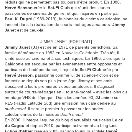
réduits qui ne permettent pas toujours d'être produit. En 1986,
Hervé Besson
crée le
Sci-Fi Club
qui réunit des jeunes
passionnés de cinéma de genre, et qui, inspirés en partie par
Paul K. Dupré
(1939-2019), le pionnier du cinéma calédonien, se
lancent dans la réalisation de courts-métrages amateurs.
Jimmy
Janet
est de ceux-là.
JIMMY JANET [PORTRAIT]
Jimmy Janet
(JJ)
est né en 1971 de parents berrichons. Sa
famille déménage en 1982 en Nouvelle-Calédonie. Très tôt, il
s'intéresse au cinéma et à ses techniques. En 1986, alors que la
Calédonie est secouée par les évènements entre opposants et
partisans de l'indépendance, il rejoint le
Sci-Fi Club
créé par
Hervé Besson
, passionné comme lui de science-fiction et de
fantastique depuis son plus jeune âge. Jimmy et ses amis
s'essaient à leurs premières vidéos amateures. Il s'agissait
surtout de courts-métrages en « tourné-monté » avec les joies du
montage VHS de l'époque. Dans les années 90,
JJ
anime sur
RLS (Radio Latitude Sud) une émission musicale dédiée au
punk-metal
. Il sera le premier à passer sur les ondes
calédoniennes de la musique
death metal
.
En 2006, il intègre l'équipe du blog d'actualités musicales
Le cri
du Cagou
et depuis 2010, participe activement au blog
Les
Échos d'Altaïr
créé en 2009 par son toujours acolyte
Hervé