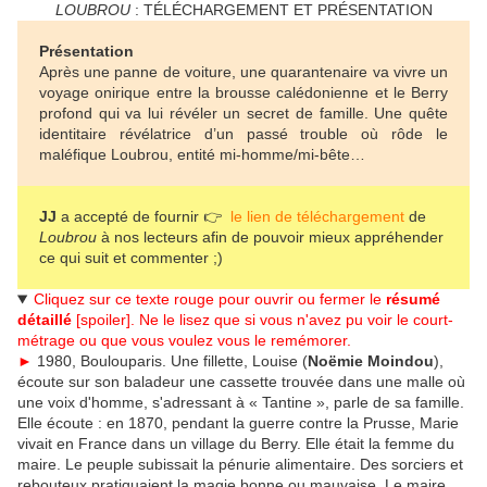
LOUBROU
: TÉLÉCHARGEMENT ET PRÉSENTATION
Présentation
Après une panne de voiture, une quarantenaire va vivre un
voyage onirique entre la brousse calédonienne et le Berry
profond qui va lui révéler un secret de famille. Une quête
identitaire révélatrice d’un passé trouble où rôde le
maléfique Loubrou, entité mi-homme/mi-bête…
JJ
a accepté de fournir 👉
le lien de téléchargement
de
Loubrou
à nos lecteurs afin de pouvoir mieux appréhender
ce qui suit et commenter ;)
Cliquez sur ce texte rouge pour ouvrir ou fermer le
résumé
détaillé
[spoiler]. Ne le lisez que si vous n'avez pu voir le court-
métrage ou que vous voulez vous le remémorer.
►
1980, Boulouparis. Une fillette, Louise (
Noëmie Moindou
),
écoute sur son baladeur une cassette trouvée dans une malle où
une voix d'homme, s'adressant à « Tantine », parle de sa famille.
Elle écoute : en 1870, pendant la guerre contre la Prusse, Marie
vivait en France dans un village du Berry. Elle était la femme du
maire. Le peuple subissait la pénurie alimentaire. Des sorciers et
rebouteux pratiquaient la magie bonne ou mauvaise. Le maire