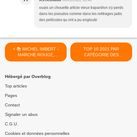
ouais un chouette article vieux trapard!on s'y perds
dans les pseudos comme dans les retitrages jadis
des pellicules qu ont a pu engloutir
< 📚 MICHEL IMBERT -
TOP 10 2021 PAR
MARCHE ROUGE,
CATÉGORIE DES
MONTAGNES BLANCHES
ARTICLES LES PLUS LUS
(2015)
>
Hébergé par Overblog
Top articles
Pages
Contact
Signaler un abus
C.G.U.
Cookies et données personnelles