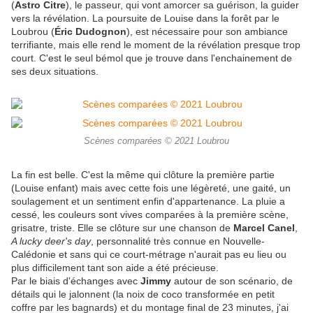
(
Astro Citre
), le passeur, qui vont amorcer sa guérison, la guider
vers la révélation. La poursuite de Louise dans la forêt par le
Loubrou (
Éric Dudognon
), est nécessaire pour son ambiance
terrifiante, mais elle rend le moment de la révélation presque trop
court. C'est le seul bémol que je trouve dans l'enchainement de
ses deux situations.
Scènes comparées © 2021 Loubrou
La fin est belle. C'est la même qui clôture la première partie
(Louise enfant) mais avec cette fois une légèreté, une gaité, un
soulagement et un sentiment enfin d'appartenance. La pluie a
cessé, les couleurs sont vives comparées à la première scène,
grisatre, triste. Elle se clôture sur une chanson de
Marcel Canel
,
A lucky deer's day
, personnalité très connue en Nouvelle-
Calédonie et sans qui ce court-métrage n'aurait pas eu lieu ou
plus difficilement tant son aide a été précieuse.
Par le biais d'échanges avec
Jimmy
autour de son scénario, de
détails qui le jalonnent (la noix de coco transformée en petit
coffre par les bagnards) et du montage final de 23 minutes, j'ai