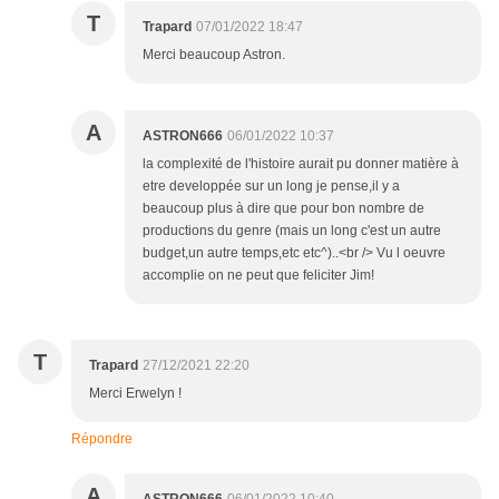
T
Trapard
07/01/2022 18:47
Merci beaucoup Astron.
A
ASTRON666
06/01/2022 10:37
la complexité de l'histoire aurait pu donner matière à
etre developpée sur un long je pense,il y a
beaucoup plus à dire que pour bon nombre de
productions du genre (mais un long c'est un autre
budget,un autre temps,etc etc^)..<br /> Vu l oeuvre
accomplie on ne peut que feliciter Jim!
T
Trapard
27/12/2021 22:20
Merci Erwelyn !
Répondre
A
ASTRON666
06/01/2022 10:40