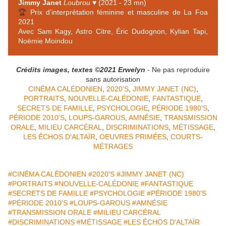
Jimmy Janet
Loubrou
♥ (2021 - 23 mn)
🏆
Prix d'interprétation féminine et masculine de La Foa
2021
Avec Sam Kagy, Astro Citre, Éric Dudognon, Kylian Tapi,
Noëmie Moindou
Crédits images, textes ©2021 Erwelyn
-
Ne pas reproduire
sans autorisation
CINÉMA CALÉDONIEN
,
2020'S
,
JIMMY JANET (NC)
,
PORTRAITS
,
NOUVELLE-CALÉDONIE
,
FANTASTIQUE
,
SECRETS DE FAMILLE
,
PSYCHOLOGIE
,
PÉRIODE 1980'S
,
PÉRIODE 2010'S
,
LOUPS-GAROUS
,
AMNÉSIE
,
TRANSMISSION
ORALE
,
MILIEU CARCÉRAL
,
DISCRIMINATIONS
,
MÉTISSAGE
,
LES ÉCHOS D'ALTAÏR
,
OEUVRES PRIMÉES
,
COURTS-
MÉTRAGES
#CINÉMA CALÉDONIEN
#2020'S
#JIMMY JANET (NC)
#PORTRAITS
#NOUVELLE-CALÉDONIE
#FANTASTIQUE
#SECRETS DE FAMILLE
#PSYCHOLOGIE
#PÉRIODE 1980'S
#PÉRIODE 2010'S
#LOUPS-GAROUS
#AMNÉSIE
#TRANSMISSION ORALE
#MILIEU CARCÉRAL
#DISCRIMINATIONS
#MÉTISSAGE
#LES ÉCHOS D'ALTAÏR