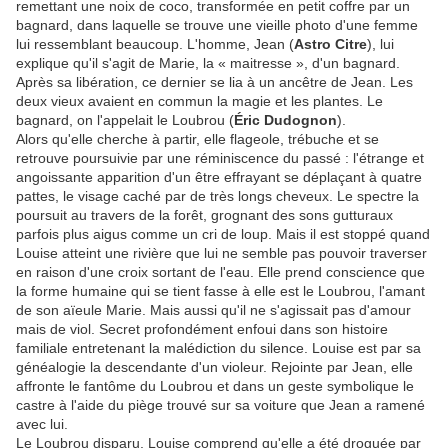
remettant une noix de coco, transformée en petit coffre par un
bagnard, dans laquelle se trouve une vieille photo d'une femme
lui ressemblant beaucoup. L'homme, Jean (
Astro Citre
), lui
explique qu'il s'agit de Marie, la « maitresse », d'un bagnard.
Après sa libération, ce dernier se lia à un ancêtre de Jean. Les
deux vieux avaient en commun la magie et les plantes. Le
bagnard, on l'appelait le Loubrou (
Éric Dudognon
).
Alors qu'elle cherche à partir, elle flageole, trébuche et se
retrouve poursuivie par une réminiscence du passé : l'étrange et
angoissante apparition d'un être effrayant se déplaçant à quatre
pattes, le visage caché par de très longs cheveux. Le spectre la
poursuit au travers de la forêt, grognant des sons gutturaux
parfois plus aigus comme un cri de loup. Mais il est stoppé quand
Louise atteint une rivière que lui ne semble pas pouvoir traverser
en raison d'une croix sortant de l'eau. Elle prend conscience que
la forme humaine qui se tient fasse à elle est le Loubrou, l'amant
de son aïeule Marie. Mais aussi qu'il ne s'agissait pas d'amour
mais de viol. Secret profondément enfoui dans son histoire
familiale entretenant la malédiction du silence. Louise est par sa
généalogie la descendante d'un violeur. Rejointe par Jean, elle
affronte le fantôme du Loubrou et dans un geste symbolique le
castre à l'aide du piège trouvé sur sa voiture que Jean a ramené
avec lui.
Le Loubrou disparu, Louise comprend qu'elle a été droguée par