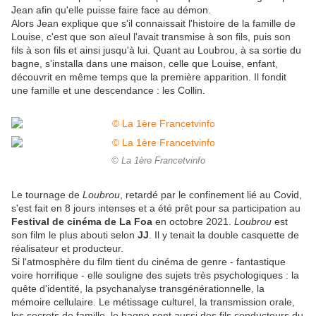
Jean afin qu'elle puisse faire face au démon.
Alors Jean explique que s'il connaissait l'histoire de la famille de
Louise, c'est que son aïeul l'avait transmise à son fils, puis son
fils à son fils et ainsi jusqu'à lui. Quant au Loubrou, à sa sortie du
bagne, s'installa dans une maison, celle que Louise, enfant,
découvrit en même temps que la première apparition. Il fondit
une famille et une descendance : les Collin.
© La 1ère Francetvinfo
Le tournage de
Loubrou
, retardé par le confinement lié au Covid,
s'est fait en 8 jours intenses et a été prêt pour sa participation au
Festival de cinéma de La Foa
en octobre 2021.
Loubrou
est
son film le plus abouti selon
JJ
. Il y tenait la double casquette de
réalisateur et producteur.
Si l'atmosphère du film tient du cinéma de genre - fantastique
voire horrifique - elle souligne des sujets très psychologiques : la
quête d'identité, la psychanalyse transgénérationnelle, la
mémoire cellulaire. Le métissage culturel, la transmission orale,
les secrets de famille, le bagne sont aussi des fils conducteurs du