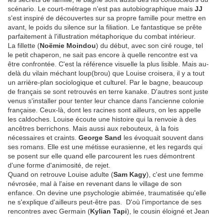
scénario. Le court-métrage n'est pas autobiographique mais
JJ
s'est inspiré de découvertes sur sa propre famille pour mettre en
avant, le poids du silence sur la filiation. Le fantastique se prête
parfaitement à l'illustration métaphorique du combat intérieur.
La fillette (
Noëmie Moindou
) du début, avec son ciré rouge, tel
le petit chaperon, ne sait pas encore à quelle rencontre est va
être confrontée. C'est la référence visuelle la plus lisible. Mais au-
delà du vilain méchant loup(brou) que Louise croisera, il y a tout
un arrière-plan sociologique et culturel. Par le bagne, beaucoup
de français se sont retrouvés en terre kanake. D'autres sont juste
venus s'installer pour tenter leur chance dans l'ancienne colonie
française. Ceux-là, dont les racines sont ailleurs, on les appelle
les caldoches. Louise écoute une histoire qui la renvoie à des
ancêtres berrichons. Mais aussi aux rebouteux, à la fois
nécessaires et craints.
George Sand
les évoquait souvent dans
ses romans. Elle est une métisse eurasienne, et les regards qui
se posent sur elle quand elle parcourent les rues démontrent
d'une forme d'animosité, de rejet.
Quand on retrouve Louise adulte (
Sam Kagy
), c'est une femme
névrosée, mal à l'aise en revenant dans le village de son
enfance. On devine une psychologie abimée, traumatisée qu'elle
ne s'explique d'ailleurs peut-être pas. D'où l'importance de ses
rencontres avec Germain (
Kylian Tapi
), le cousin éloigné et Jean