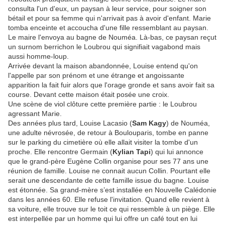
consulta l'un d'eux, un paysan à leur service, pour soigner son
bétail et pour sa femme qui n'arrivait pas à avoir d'enfant. Marie
tomba enceinte et accoucha d'une fille ressemblant au paysan.
Le maire l'envoya au bagne de Nouméa. Là-bas, ce paysan reçut
un surnom berrichon le Loubrou qui signifiait vagabond mais
aussi homme-loup.
Arrivée devant la maison abandonnée, Louise entend qu'on
l'appelle par son prénom et une étrange et angoissante
apparition la fait fuir alors que l'orage gronde et sans avoir fait sa
course. Devant cette maison était posée une croix.
Une scène de viol clôture cette première partie : le Loubrou
agressant Marie.
Des années plus tard, Louise Lacasio (
Sam Kagy
) de Nouméa,
une adulte névrosée, de retour à Boulouparis, tombe en panne
sur le parking du cimetière où elle allait visiter la tombe d'un
proche. Elle rencontre Germain (
Kylian Tapi
) qui lui annonce
que le grand-père Eugène Collin organise pour ses 77 ans une
réunion de famille. Louise ne connait aucun Collin. Pourtant elle
serait une descendante de cette famille issue du bagne. Louise
est étonnée. Sa grand-mère s’est installée en Nouvelle Calédonie
dans les années 60. Elle refuse l'invitation. Quand elle revient à
sa voiture, elle trouve sur le toit ce qui ressemble à un piège. Elle
est interpellée par un homme qui lui offre un café tout en lui