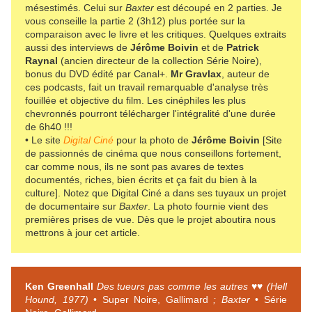
mésestimés. Celui sur
Baxter
est découpé en 2 parties. Je
vous conseille la partie 2 (3h12) plus portée sur la
comparaison avec le livre et les critiques. Quelques extraits
aussi des interviews de
Jérôme Boivin
et de
Patrick
Raynal
(ancien directeur de la collection Série Noire),
bonus du DVD édité par Canal+.
Mr Gravlax
, auteur de
ces podcasts, fait un travail remarquable d'analyse très
fouillée et objective du film. Les cinéphiles les plus
chevronnés pourront télécharger l'intégralité d'une durée
de 6h40 !!!
• Le site
Digital Ciné
pour la photo de
Jérôme Boivin
[Site
de passionnés de cinéma que nous conseillons fortement,
car comme nous, ils ne sont pas avares de textes
documentés, riches, bien écrits et ça fait du bien à la
culture]. Notez que Digital Ciné a dans ses tuyaux un projet
de documentaire sur
Baxter
. La photo fournie vient des
premières prises de vue. Dès que le projet aboutira nous
mettrons à jour cet article.
Ken Greenhall
Des tueurs pas comme les autres ♥♥ (Hell
Hound, 1977)
• Super Noire, Gallimard
; Baxter
• Série