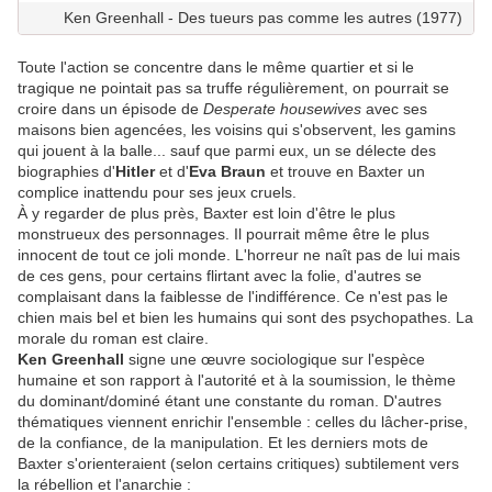
Ken Greenhall - Des tueurs pas comme les autres (1977)
Toute l'action se concentre dans le même quartier et si le
tragique ne pointait pas sa truffe régulièrement, on pourrait se
croire dans un épisode de
Desperate housewives
avec ses
maisons bien agencées, les voisins qui s'observent, les gamins
qui jouent à la balle... sauf que parmi eux, un se délecte des
biographies d'
Hitler
et d'
Eva Braun
et trouve en Baxter un
complice inattendu pour ses jeux cruels.
À y regarder de plus près, Baxter est loin d'être le plus
monstrueux des personnages. Il pourrait même être le plus
innocent de tout ce joli monde. L'horreur ne naît pas de lui mais
de ces gens, pour certains flirtant avec la folie, d'autres se
complaisant dans la faiblesse de l'indifférence. Ce n'est pas le
chien mais bel et bien les humains qui sont des psychopathes. La
morale du roman est claire.
Ken Greenhall
signe une œuvre sociologique sur l'espèce
humaine et son rapport à l'autorité et à la soumission, le thème
du dominant/dominé étant une constante du roman. D'autres
thématiques viennent enrichir l'ensemble : celles du lâcher-prise,
de la confiance, de la manipulation. Et les derniers mots de
Baxter s'orienteraient (selon certains critiques) subtilement vers
la rébellion et l'anarchie :