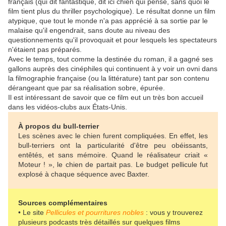
français (qui dit fantastique, dit ici chien qui pense, sans quoi le
film tient plus du thriller psychologique). Le résultat donne un film
atypique, que tout le monde n'a pas apprécié à sa sortie par le
malaise qu'il engendrait, sans doute au niveau des
questionnements qu'il provoquait et pour lesquels les spectateurs
n'étaient pas préparés.
Avec le temps, tout comme la destinée du roman, il a gagné ses
gallons auprès des cinéphiles qui continuent à y voir un ovni dans
la filmographie française (ou la littérature) tant par son contenu
dérangeant que par sa réalisation sobre, épurée.
Il est intéressant de savoir que ce film eut un très bon accueil
dans les vidéos-clubs aux États-Unis.
À propos du bull-terrier
Les scènes avec le chien furent compliquées. En effet, les
bull-terriers ont la particularité d'être peu obéissants,
entêtés, et sans mémoire. Quand le réalisateur criait «
Moteur ! », le chien de partait pas. Le budget pellicule fut
explosé à chaque séquence avec Baxter.
Sources complémentaires
• Le site
Pellicules et pourritures nobles
: vous y trouverez
plusieurs podcasts très détaillés sur quelques films