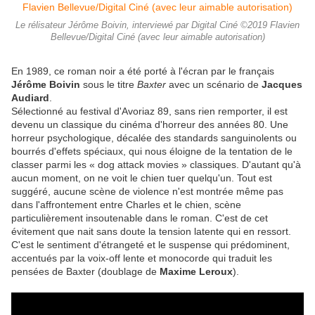
Le rélisateur Jérôme Boivin, interviewé par Digital Ciné ©2019 Flavien
Bellevue/Digital Ciné (avec leur aimable autorisation)
En 1989, ce roman noir a été porté à l'écran par le français
Jérôme Boivin
sous le titre
Baxter
avec un scénario de
Jacques
Audiard
.
Sélectionné au festival d'Avoriaz 89, sans rien remporter, il est
devenu un classique du cinéma d'horreur des années 80. Une
horreur psychologique, décalée des standards sanguinolents ou
bourrés d'effets spéciaux, qui nous éloigne de la tentation de le
classer parmi les « dog attack movies » classiques. D'autant qu'à
aucun moment, on ne voit le chien tuer quelqu'un. Tout est
suggéré, aucune scène de violence n'est montrée même pas
dans l'affrontement entre Charles et le chien, scène
particulièrement insoutenable dans le roman. C'est de cet
évitement que nait sans doute la tension latente qui en ressort.
C'est le sentiment d'étrangeté et le suspense qui prédominent,
accentués par la voix-off lente et monocorde qui traduit les
pensées de Baxter (doublage de
Maxime Leroux
).