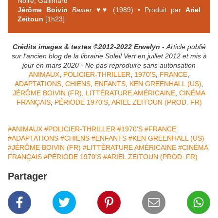
Noire, Gallimard
Jérôme Boivin
Baxter
♥♥ (1989) • Produit par
Ariel
Zeitoun
[1h23]
Crédits images & textes ©2012-2022 Erwelyn
-
Article publié
sur l'ancien blog de la librairie Soleil Vert en juillet 2012 et mis à
jour en mars 2020 - Ne pas reproduire sans autorisation
ANIMAUX
,
POLICIER-THRILLER
,
1970'S
,
FRANCE
,
ADAPTATIONS
,
CHIENS
,
ENFANTS
,
KEN GREENHALL (US)
,
JÉRÔME BOIVIN (FR)
,
LITTÉRATURE AMÉRICAINE
,
CINÉMA
FRANÇAIS
,
PÉRIODE 1970'S
,
ARIEL ZEITOUN (PROD. FR)
#ANIMAUX
#POLICIER-THRILLER
#1970'S
#FRANCE
#ADAPTATIONS
#CHIENS
#ENFANTS
#KEN GREENHALL (US)
#JÉRÔME BOIVIN (FR)
#LITTÉRATURE AMÉRICAINE
#CINÉMA
FRANÇAIS
#PÉRIODE 1970'S
#ARIEL ZEITOUN (PROD. FR)
Partager