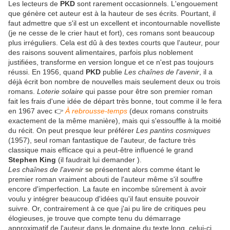
Les lecteurs de
PKD
sont rarement occasionnels. L'engouement
que génère cet auteur est à la hauteur de ses écrits. Pourtant, il
faut admettre que s'il est un excellent et incontournable novelliste
(je ne cesse de le crier haut et fort), ces romans sont beaucoup
plus irréguliers. Cela est dû à des textes courts que l'auteur, pour
des raisons souvent alimentaires, parfois plus noblement
justifiées, transforme en version longue et ce n'est pas toujours
réussi. En 1956, quand
PKD
publie
Les chaînes de l'avenir
, il a
déjà écrit bon nombre de nouvelles mais seulement deux ou trois
romans.
Loterie solaire
qui passe pour être son premier roman
fait les frais d'une idée de départ très bonne, tout comme il le fera
en 1967 avec 👉
À rebrousse-temps
(deux romans construits
exactement de la même manière), mais qui s'essouffle à la moitié
du récit. On peut presque leur préférer
Les pantins cosmiques
(1957), seul roman fantastique de l'auteur, de facture très
classique mais efficace qui a peut-être influencé le grand
Stephen King
(il faudrait lui demander ).
Les chaînes de l'avenir
se présentent alors comme étant le
premier roman vraiment abouti de l'auteur même s'il souffre
encore d'imperfection. La faute en incombe sûrement à avoir
voulu y intégrer beaucoup d'idées qu'il faut ensuite pouvoir
suivre. Or, contrairement à ce que j'ai pu lire de critiques peu
élogieuses, je trouve que compte tenu du démarrage
approximatif de l'auteur dans le domaine du texte long, celui-ci