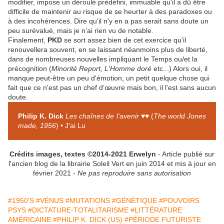
modifier, impose un déroulé prédéfini, immuable qu'il a dû être
difficile de maintenir au risque de se heurter à des paradoxes ou
à des incohérences. Dire qu'il n'y en a pas serait sans doute un
peu surévalué, mais je n'ai rien vu de notable.
Finalement,
PKD
se sort assez bien de cet exercice qu'il
renouvellera souvent, en se laissant néanmoins plus de liberté,
dans de nombreuses nouvelles impliquant le Temps ou/et la
précognition (
Minorité Report, L'Homme doré
etc...) Alors oui, il
manque peut-être un peu d'émotion, un petit quelque chose qui
fait que ce n'est pas un chef d’œuvre mais bon, il l'est sans aucun
doute.
Philip K. Dick
Les chaînes de l'avenir
♥♥ (
The world Jones
made, 1956
) • J'ai Lu
Crédits images, textes ©2014-2021 Erwelyn
- Article publié sur
l'ancien blog de la librairie Soleil Vert en juin 2014 et mis à jour en
février 2021 -
Ne pas reproduire sans autorisation
#1950'S
#VÉNUS
#MUTATIONS
#GÉNÉTIQUE
#POUVOIRS
PSYS
#DICTATURE-TOTALITARISME
#LITTÉRATURE
AMÉRICAINE
#PHILIP K. DICK (US)
#PÉRIODE FUTURISTE