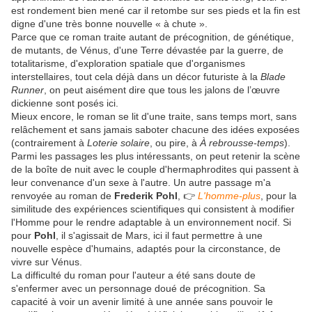
est rondement bien mené car il retombe sur ses pieds et la fin est
digne d'une très bonne nouvelle « à chute ».
Parce que ce roman traite autant de précognition, de génétique,
de mutants, de Vénus, d'une Terre dévastée par la guerre, de
totalitarisme, d'exploration spatiale que d'organismes
interstellaires, tout cela déjà dans un décor futuriste à la
Blade
Runner
, on peut aisément dire que tous les jalons de l’œuvre
dickienne sont posés ici.
Mieux encore, le roman se lit d'une traite, sans temps mort, sans
relâchement et sans jamais saboter chacune des idées exposées
(contrairement à
Loterie solaire
, ou pire, à
À rebrousse-temps
).
Parmi les passages les plus intéressants, on peut retenir la scène
de la boîte de nuit avec le couple d'hermaphrodites qui passent à
leur convenance d'un sexe à l'autre. Un autre passage m'a
renvoyée au roman de
Frederik Pohl
, 👉
L'homme-plus
, pour la
similitude des expériences scientifiques qui consistent à modifier
l'Homme pour le rendre adaptable à un environnement nocif. Si
pour
Pohl
, il s'agissait de Mars, ici il faut permettre à une
nouvelle espèce d'humains, adaptés pour la circonstance, de
vivre sur Vénus.
La difficulté du roman pour l'auteur a été sans doute de
s'enfermer avec un personnage doué de précognition. Sa
capacité à voir un avenir limité à une année sans pouvoir le