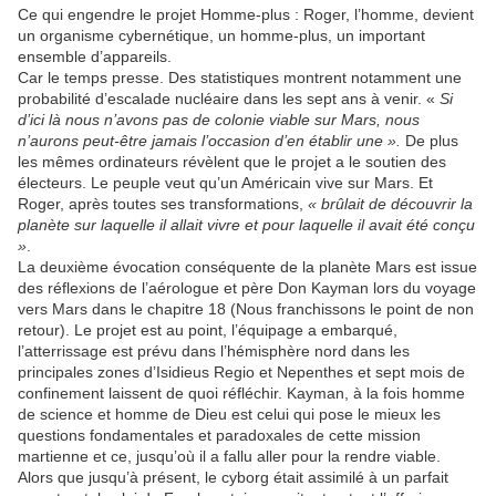
Ce qui engendre le projet Homme-plus : Roger, l’homme, devient
un organisme cybernétique, un homme-plus, un important
ensemble d’appareils.
Car le temps presse. Des statistiques montrent notamment une
probabilité d’escalade nucléaire dans les sept ans à venir. «
Si
d’ici là nous n’avons pas de colonie viable sur Mars, nous
n’aurons peut-être jamais l’occasion d’en établir une ».
De plus
les mêmes ordinateurs révèlent que le projet a le soutien des
électeurs. Le peuple veut qu’un Américain vive sur Mars. Et
Roger, après toutes ses transformations,
« brûlait de découvrir la
planète sur laquelle il allait vivre et pour laquelle il avait été conçu
»
.
La deuxième évocation conséquente de la planète Mars est issue
des réflexions de l’aérologue et père Don Kayman lors du voyage
vers Mars dans le chapitre 18 (Nous franchissons le point de non
retour). Le projet est au point, l’équipage a embarqué,
l’atterrissage est prévu dans l’hémisphère nord dans les
principales zones d’Isidieus Regio et Nepenthes et sept mois de
confinement laissent de quoi réfléchir. Kayman, à la fois homme
de science et homme de Dieu est celui qui pose le mieux les
questions fondamentales et paradoxales de cette mission
martienne et ce, jusqu’où il a fallu aller pour la rendre viable.
Alors que jusqu’à présent, le cyborg était assimilé à un parfait