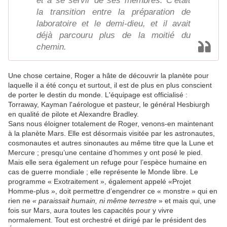
et à se servir de ses membres. C’était
la transition entre la préparation de
laboratoire et le demi-dieu, et il avait
déjà parcouru plus de la moitié du
chemin.
Une chose certaine, Roger a hâte de découvrir la planète pour
laquelle il a été conçu et surtout, il est de plus en plus conscient
de porter le destin du monde. L'équipage est officialisé :
Torraway, Kayman l'aérologue et pasteur, le général Hesbiurgh
en qualité de pilote et Alexandre Bradley.
Sans nous éloigner totalement de Roger, venons-en maintenant
à la planète Mars. Elle est désormais visitée par les astronautes,
cosmonautes et autres sinonautes au même titre que la Lune et
Mercure ; presqu’une centaine d’hommes y ont posé le pied.
Mais elle sera également un refuge pour l’espèce humaine en
cas de guerre mondiale ; elle représente le Monde libre. Le
programme « Exotraitement », également appelé «Projet
Homme-plus », doit permettre d’engendrer ce « monstre » qui en
rien ne
« paraissait humain, ni même terrestre
» et mais qui, une
fois sur Mars, aura toutes les capacités pour y vivre
normalement. Tout est orchestré et dirigé par le président des