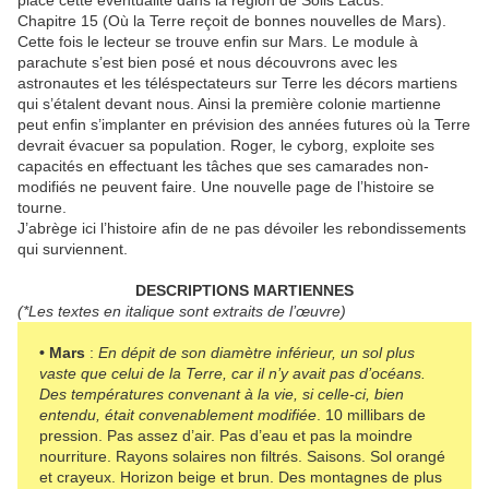
place cette éventualité dans la région de Solis Lacus.
Chapitre 15 (Où la Terre reçoit de bonnes nouvelles de Mars).
Cette fois le lecteur se trouve enfin sur Mars. Le module à
parachute s’est bien posé et nous découvrons avec les
astronautes et les téléspectateurs sur Terre les décors martiens
qui s’étalent devant nous. Ainsi la première colonie martienne
peut enfin s’implanter en prévision des années futures où la Terre
devrait évacuer sa population. Roger, le cyborg, exploite ses
capacités en effectuant les tâches que ses camarades non-
modifiés ne peuvent faire. Une nouvelle page de l’histoire se
tourne.
J’abrège ici l’histoire afin de ne pas dévoiler les rebondissements
qui surviennent.
DESCRIPTIONS MARTIENNES
(*Les textes en italique sont extraits de l’œuvre)
• Mars
:
En dépit de son diamètre inférieur, un sol plus
vaste que celui de la Terre, car il n’y avait pas d’océans.
Des températures convenant à la vie, si celle-ci, bien
entendu, était convenablement modifiée
. 10 millibars de
pression. Pas assez d’air. Pas d’eau et pas la moindre
nourriture. Rayons solaires non filtrés. Saisons. Sol orangé
et crayeux. Horizon beige et brun. Des montagnes de plus