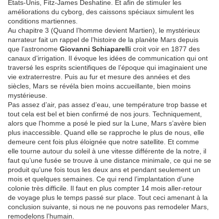
États-Unis, Fitz-James Deshatine. Et afin de stimuler les
améliorations du cyborg, des caissons spéciaux simulent les
conditions martiennes.
Au chapitre 3 (Quand l’homme devient Martien), le mystérieux
narrateur fait un rappel de l’histoire de la planète Mars depuis
que l’astronome
Giovanni Schiaparelli
croit voir en 1877 des
canaux d’irrigation. Il évoque les idées de communication qui ont
traversé les esprits scientifiques de l’époque qui imaginaient une
vie extraterrestre. Puis au fur et mesure des années et des
siècles, Mars se révéla bien moins accueillante, bien moins
mystérieuse.
Pas assez d’air, pas assez d’eau, une température trop basse et
tout cela est bel et bien confirmé de nos jours. Techniquement,
alors que l’homme a posé le pied sur la Lune, Mars s’avère bien
plus inaccessible. Quand elle se rapproche le plus de nous, elle
demeure cent fois plus éloignée que notre satellite. Et comme
elle tourne autour du soleil à une vitesse différente de la notre, il
faut qu’une fusée se trouve à une distance minimale, ce qui ne se
produit qu’une fois tous les deux ans et pendant seulement un
mois et quelques semaines. Ce qui rend l’implantation d’une
colonie très difficile. Il faut en plus compter 14 mois aller-retour
de voyage plus le temps passé sur place. Tout ceci amenant à la
conclusion suivante, si nous ne ne pouvons pas remodeler Mars,
remodelons l’humain.