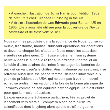
• À gauche : illustration de
John Harris
pour l'édition 1982
de
Man Plus
chez Granada Publishing in the UK.
• À droite : illustration de
Les Edwards
pour Bantam US en
1985. Elle a aussi été utilisée pour la couverture de
Nexus
Magazine
et de
Best New SF
n°7
Nous sommes propulsés dans la souffrance de Roger qui se voit
mutilé, transformé, modifié, subissant opérations sur opérations
et devant à chaque fois s'adapter à ces nouvelles capacités
visuelles ou physiques. On révise entièrement son système
nerveux dans le but de le rallier à un ordinateur dorsal et on
l'affuble d'ailes solaires destinées à recharger les batteries du
pack et on va jusqu'à le châtrer. Ainsi malmené par ses pairs, il se
retrouve aussi délaissé par sa femme, situation intolérable aux
yeux du président des USA, qui ne tient pas à voir un nouvel
échec se profiler. Il en va donc à la fois de la forme physique de
Torraway comme de son équilibre psychologique. Tout est étudié
pour que la mission réussisse.
L'expérience a une échéance particulière, liée au projet de
lancement vers Mars qui comptera à son bord plusieurs
scientifiques dont le cyborg alors qu'une troisième guerre