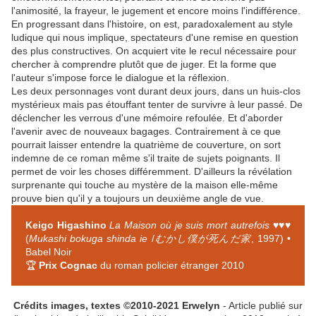
l'animosité, la frayeur, le jugement et encore moins l'indifférence.
En progressant dans l'histoire, on est, paradoxalement au style
ludique qui nous implique, spectateurs d'une remise en question
des plus constructives. On acquiert vite le recul nécessaire pour
chercher à comprendre plutôt que de juger. Et la forme que
l'auteur s'impose force le dialogue et la réflexion.
Les deux personnages vont durant deux jours, dans un huis-clos
mystérieux mais pas étouffant tenter de survivre à leur passé. De
déclencher les verrous d'une mémoire refoulée. Et d'aborder
l'avenir avec de nouveaux bagages. Contrairement à ce que
pourrait laisser entendre la quatrième de couverture, on sort
indemne de ce roman même s'il traite de sujets poignants. Il
permet de voir les choses différemment. D'ailleurs la révélation
surprenante qui touche au mystère de la maison elle-même
prouve bien qu'il y a toujours un deuxième angle de vue.
Keigo Higashino
La Maison où je suis mort autrefois ♥♥♥
(
Mukashi bokuga shinda ie
/
むかし僕が死んだ家
, 1997) •
Babel Noir
🏆
Prix Cognac
du roman policier étranger 2010
Crédits images, textes ©2010-2021 Erwelyn
- Article publié sur