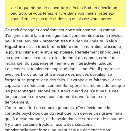
👉 La quatrième de couverture d'Actes Sud en dévoile un
peu trop. Si vous tenez le livre dans vos mains, retenez-
vous d'en lire plus que ci-dessus et laissez-vous porter.
Ce récit étrange et obsédant est construit comme un roman
d'énigmes dont la chronologie des évènements qui sont révélés
peu à peu aux deux protagonistes n'a rien de linéaire.
Keigo
Higashino
utilise trois formes littéraires : la narration classique,
le journal intime et le style épistolaire. Parfaitement imbriquées
les unes dans les autres, elles donnent du rythme, créent de
l'échange, du suspense et même une interactivité ludique.
Le lecteur est totalement impliqué dans l'enquête. Il progresse
avec les héros au fur et à mesure des indices dévoilés, se
forgeant sa propre idée des faits. Il extrapole et fait travailler sa
capacité de déduction, content de repérer les mêmes détails que
les personnages, étonné ou surpris quand ce n'est pas le cas,
toujours sur le qui-vive, constamment dans l'attente du
dénouement.
L'autre point fort de ce polar japonais, c''est évidement le
contexte psychologique du récit que l'on devine très grave mais
qui, à aucun moment, ne bascule dans le sordide ou le glauque.
Il y a une certaine froideur face à des situations
émotionnellement fortes, pourtant cela ne déclenche pas