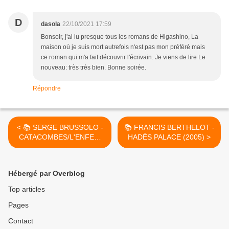
D
dasola
22/10/2021 17:59
Bonsoir, j'ai lu presque tous les romans de Higashino, La
maison où je suis mort autrefois n'est pas mon préféré mais
ce roman qui m'a fait découvrir l'écrivain. Je viens de lire Le
nouveau: très très bien. Bonne soirée.
Répondre
< 📚 SERGE BRUSSOLO -
📚 FRANCIS BERTHELOT -
CATACOMBES/L'ENFER,
HADÈS PALACE (2005) >
C'EST À QUEL ÉTAGE ?
(1986-2003)
Hébergé par Overblog
Top articles
Pages
Contact