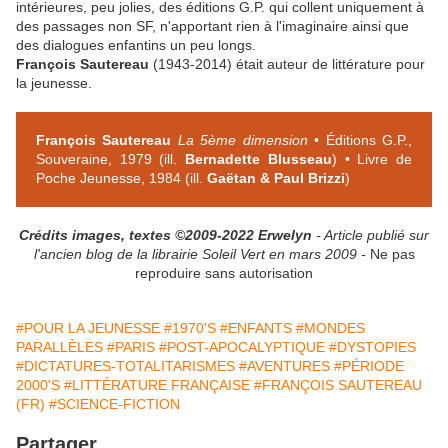
intérieures, peu jolies, des éditions G.P. qui collent uniquement à
des passages non SF, n'apportant rien à l'imaginaire ainsi que
des dialogues enfantins un peu longs.
François Sautereau
(1943-2014) était auteur de littérature pour
la jeunesse.
François Sautereau
La 5ème dimension
• Éditions G.P.,
Souveraine, 1979 (ill.
Bernadette Blusseau
)
• Livre de
Poche Jeunesse, 1984 (ill.
Gaëtan & Paul Brizzi
)
Crédits images, textes ©2009-2022 Erwelyn
- Article publié sur
l'ancien blog de la librairie Soleil Vert en mars 2009 -
Ne pas
reproduire sans autorisation
#POUR LA JEUNESSE
#1970'S
#ENFANTS
#MONDES
PARALLÈLES
#PARIS
#POST-APOCALYPTIQUE
#DYSTOPIES
#DICTATURES-TOTALITARISMES
#AVENTURES
#PÉRIODE
2000'S
#LITTÉRATURE FRANÇAISE
#FRANÇOIS SAUTEREAU
(FR)
#SCIENCE-FICTION
Partager