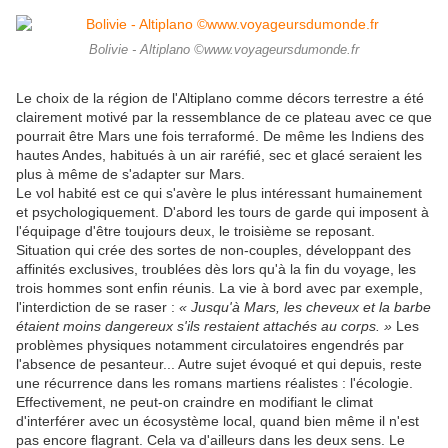
Bolivie - Altiplano ©www.voyageursdumonde.fr
Le choix de la région de l'Altiplano comme décors terrestre a été
clairement motivé par la ressemblance de ce plateau avec ce que
pourrait être Mars une fois terraformé. De même les Indiens des
hautes Andes, habitués à un air raréfié, sec et glacé seraient les
plus à même de s'adapter sur Mars.
Le vol habité est ce qui s'avère le plus intéressant humainement
et psychologiquement. D'abord les tours de garde qui imposent à
l'équipage d'être toujours deux, le troisième se reposant.
Situation qui crée des sortes de non-couples, développant des
affinités exclusives, troublées dès lors qu'à la fin du voyage, les
trois hommes sont enfin réunis. La vie à bord avec par exemple,
l'interdiction de se raser :
« Jusqu'à Mars, les cheveux et la barbe
étaient moins dangereux s'ils restaient attachés au corps. »
Les
problèmes physiques notamment circulatoires engendrés par
l'absence de pesanteur... Autre sujet évoqué et qui depuis, reste
une récurrence dans les romans martiens réalistes : l'écologie.
Effectivement, ne peut-on craindre en modifiant le climat
d'interférer avec un écosystème local, quand bien même il n'est
pas encore flagrant. Cela va d'ailleurs dans les deux sens. Le