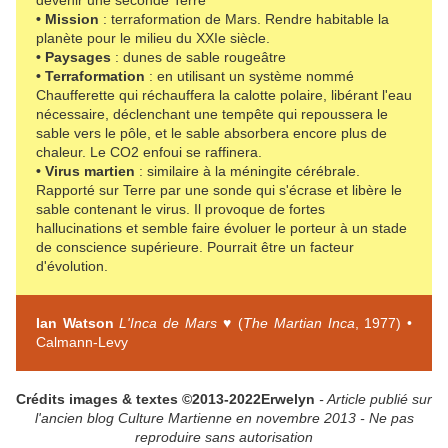
devenir une seconde Terre
• Mission
: terraformation de Mars. Rendre habitable la
planète pour le milieu du XXIe siècle.
• Paysages
: dunes de sable rougeâtre
• Terraformation
: en utilisant un système nommé
Chaufferette qui réchauffera la calotte polaire, libérant l'eau
nécessaire, déclenchant une tempête qui repoussera le
sable vers le pôle, et le sable absorbera encore plus de
chaleur. Le CO2 enfoui se raffinera.
• Virus martien
: similaire à la méningite cérébrale.
Rapporté sur Terre par une sonde qui s'écrase et libère le
sable contenant le virus. Il provoque de fortes
hallucinations et semble faire évoluer le porteur à un stade
de conscience supérieure. Pourrait être un facteur
d'évolution.
Ian Watson
L'Inca de Mars
♥ (
The Martian Inca
, 1977) •
Calmann-Levy
Crédits images & textes ©2013-2022Erwelyn
- Article publié sur
l'ancien blog Culture Martienne en novembre 2013 - Ne pas
reproduire sans autorisation