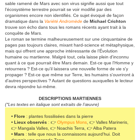
sable ramené de Mars avec son virus signifie aussi que tout
l'écosystème terrestre pourrait se voir modifié par des
organismes encore non identifiés. Ce sujet évoqué de façon
dramatique dans la
Variété Andromède
de
Michael Crichton
trouve son écho dans tous les romans récents ayant trait à la
conquête de Mars.
Le roman se termine malheureusement sur une cinquantaine de
pages pas toujours claires, mixant hard-science et métaphysique,
mais qui offrent une approche intéressante de l’Évolution
humaine ou martienne. Malgré tout, cela laisse plein d'inconnu
quant à ce que pourrait être Mars demain. Est-ce que l'Homme y
retournera ? Est-ce qu'il laissera une nouvelle forme de vie s'y
propager ? Est-ce que même sur Terre, les humains s'ouvriront à
d'autres perspectives ? Autant de questions auxquelles le lecteur
devra répondre lui-même.
DESCRIPTIONS MARTIENNES
(*Les textes en italique sont extraits de l’œuvre)
• Flore
: plantes fossilisées dans la pierre
• Lieux observés
: 👉
Olympus Mons
, 👉 Valles Marineris,
👉 Mangala Valles, 👉 Noachis Terra, 👉 Alba Patera
• Mars
: telle que nous la connaissons aujourd'hui. Doit