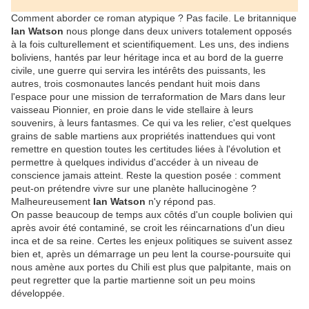
Comment aborder ce roman atypique ? Pas facile. Le britannique
Ian Watson
nous plonge dans deux univers totalement opposés
à la fois culturellement et scientifiquement. Les uns, des indiens
boliviens, hantés par leur héritage inca et au bord de la guerre
civile, une guerre qui servira les intérêts des puissants, les
autres, trois cosmonautes lancés pendant huit mois dans
l'espace pour une mission de terraformation de Mars dans leur
vaisseau Pionnier, en proie dans le vide stellaire à leurs
souvenirs, à leurs fantasmes. Ce qui va les relier, c'est quelques
grains de sable martiens aux propriétés inattendues qui vont
remettre en question toutes les certitudes liées à l'évolution et
permettre à quelques individus d'accéder à un niveau de
conscience jamais atteint. Reste la question posée : comment
peut-on prétendre vivre sur une planète hallucinogène ?
Malheureusement
Ian Watson
n'y répond pas.
On passe beaucoup de temps aux côtés d'un couple bolivien qui
après avoir été contaminé, se croit les réincarnations d'un dieu
inca et de sa reine. Certes les enjeux politiques se suivent assez
bien et, après un démarrage un peu lent la course-poursuite qui
nous amène aux portes du Chili est plus que palpitante, mais on
peut regretter que la partie martienne soit un peu moins
développée.