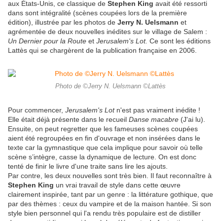
aux États-Unis, ce classique de
Stephen King
avait été ressorti
dans sont intégralité (scènes coupées lors de la première
édition), illustrée par les photos de
Jerry N. Uelsmann
et
agrémentée de deux nouvelles inédites sur le village de Salem :
Un Dernier pour la Route
et
Jerusalem's Lot.
Ce sont les éditions
Lattès qui se chargèrent de la publication française en 2006.
Photo de ©Jerry N. Uelsmann ©Lattès
Pour commencer,
Jerusalem's Lot
n'est pas vraiment inédite !
Elle était déjà présente dans le recueil
Danse macabre
(J'ai lu).
Ensuite, on peut regretter que les fameuses scènes coupées
aient été regroupées en fin d'ouvrage et non insérées dans le
texte car la gymnastique que cela implique pour savoir où telle
scène s’intègre, casse la dynamique de lecture. On est donc
tenté de finir le livre d'une traite sans lire les ajouts.
Par contre, les deux nouvelles sont très bien. Il faut reconnaître à
Stephen King
un vrai travail de style dans cette œuvre
clairement inspirée, tant par un genre : la littérature gothique, que
par des thèmes : ceux du vampire et de la maison hantée. Si son
style bien personnel qui l'a rendu très populaire est de distiller