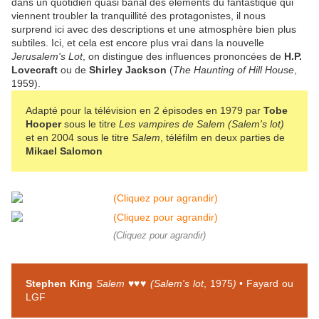
dans un quotidien quasi banal des éléments du fantastique qui
viennent troubler la tranquillité des protagonistes, il nous
surprend ici avec des descriptions et une atmosphère bien plus
subtiles. Ici, et cela est encore plus vrai dans la nouvelle
Jerusalem's Lot
, on distingue des influences prononcées de
H.P.
Lovecraft
ou de
Shirley Jackson
(
The Haunting of Hill House
,
1959)
.
Adapté pour la télévision en 2 épisodes en 1979 par
Tobe
Hooper
sous le titre
Les vampires de Salem (Salem's lot)
et en 2004 sous le titre
Salem
, téléfilm en deux parties de
Mikael Salomon
(Cliquez pour agrandir)
Stephen King
Salem ♥♥♥ (Salem's lot
, 1975
)
• Fayard ou
LGF