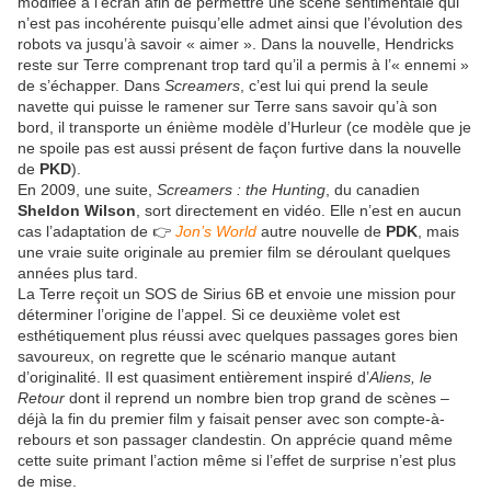
modifiée à l’écran afin de permettre une scène sentimentale qui
n’est pas incohérente puisqu’elle admet ainsi que l’évolution des
robots va jusqu’à savoir « aimer ». Dans la nouvelle, Hendricks
reste sur Terre comprenant trop tard qu’il a permis à l’« ennemi »
de s’échapper. Dans
Screamers
, c’est lui qui prend la seule
navette qui puisse le ramener sur Terre sans savoir qu’à son
bord, il transporte un énième modèle d’Hurleur (ce modèle que je
ne spoile pas est aussi présent de façon furtive dans la nouvelle
de
PKD
).
En 2009, une suite,
Screamers : the Hunting
, du canadien
Sheldon Wilson
, sort directement en vidéo. Elle n’est en aucun
cas l’adaptation de 👉
Jon’s World
autre nouvelle de
PDK
, mais
une vraie suite originale au premier film se déroulant quelques
années plus tard.
La Terre reçoit un SOS de Sirius 6B et envoie une mission pour
déterminer l’origine de l’appel. Si ce deuxième volet est
esthétiquement plus réussi avec quelques passages gores bien
savoureux, on regrette que le scénario manque autant
d’originalité. Il est quasiment entièrement inspiré d’
Aliens, le
Retour
dont il reprend un nombre bien trop grand de scènes –
déjà la fin du premier film y faisait penser avec son compte-à-
rebours et son passager clandestin. On apprécie quand même
cette suite primant l’action même si l’effet de surprise n’est plus
de mise.