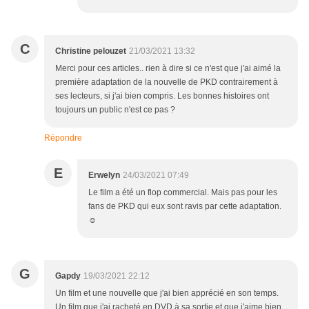
C
Christine pelouzet
21/03/2021 13:32
Merci pour ces articles.. rien à dire si ce n'est que j'ai aimé la
première adaptation de la nouvelle de PKD contrairement à
ses lecteurs, si j'ai bien compris. Les bonnes histoires ont
toujours un public n'est ce pas ?
Répondre
E
Erwelyn
24/03/2021 07:49
Le film a été un flop commercial. Mais pas pour les
fans de PKD qui eux sont ravis par cette adaptation.
☺
G
Gapdy
19/03/2021 22:12
Un film et une nouvelle que j'ai bien apprécié en son temps.
Un film que j'ai racheté en DVD à sa sortie et que j'aime bien.