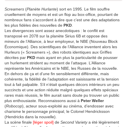
Screamers
(
Planète Hurlante
) sort en 1995. Le film souffre
cruellement de moyens et est un flop au box-office, pourtant de
nombreux fans s’accordent à dire que c’est une des adaptations
les plus fidèles des nouvelles de
PKD
.
Les divergences sont assez anecdotiques : le conflit est
transposé en 2078 sur la planète Sirius 6B et oppose des
mineurs de l’Alliance, à leur employeur, le NBE (Nouveau Block
Économique). Des scientifiques de l’Alliance inventent alors les
Hurleurs (« Screamers »), des robots identiques aux Griffes
décrites par
PKD
mais ayant en plus la particularité de pousser
un hurlement strident au moment de l’attaque. L’Alliance
représente les Américains et le NBE, les Russes de la nouvelle.
En dehors de ça et d’une fin sensiblement différente, mais
cohérente, la fidélité de l’adaptation est saisissante et la tension
tout à fait palpable. S’il n’était quelques décors intérieurs un peu
succincts et une action réduite malgré quelques effets spéciaux
rares mais réussis, le film aurait sans doute pu trouver un public
plus enthousiaste. Reconnaissons aussi à
Peter Weller
(
Robocop
), acteur sous-exploité au cinéma, d’endosser avec
charisme le personnage principal, le Colonel Hendricksson
(Hendricks dans la nouvelle).
La scène finale
[léger spoil]
de
Second Variety
a été légèrement