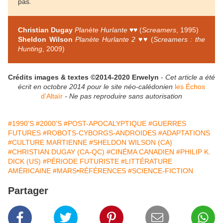
pas.
Christian Dugay
Planète Hurlante
♥♥ (
Screamers
, 1995)
Sheldon Wilson
Planète Hurlante 2
♥♥ (
Screamers : the
Hunting
, 2009)
Crédits images & textes ©2014-2020 Erwelyn
-
Cet article a été
écrit en octobre 2014 pour le site néo-calédonien
les Échos
d'Altaïr
-
Ne pas reproduire sans autorisation
#1990'S
#2000'S
#POST-APOCALYPTIQUE
#GUERRES
FUTURES
#ROBOTS-CYBORGS-ANDROIDES
#ADAPTATIONS
#CULTURE MARTIENNE
#SHELDON WILSON (CA)
#CHRISTIAN DUGAY (CA-QC)
#CINÉMA CANADIEN
#PHILIP K.
DICK (US)
#PÉRIODE FUTURISTE
#LITTÉRATURE
AMÉRICAINE
#MARS•RÉFÉRENCES
#SCIENCE-FICTION
Partager