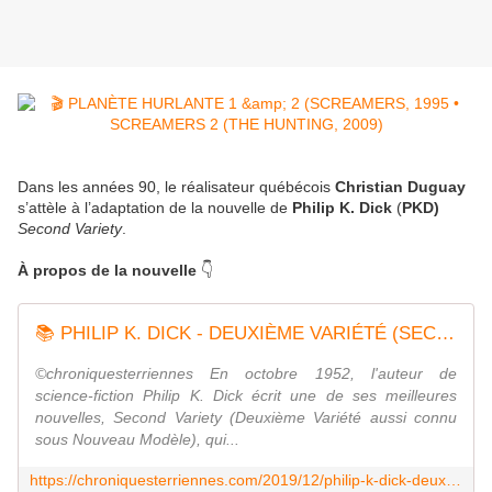
Dans les années 90, le réalisateur québécois
Christian Duguay
s’attèle à l’adaptation de la nouvelle de
Philip K. Dick
(
PKD)
Second Variety
.
À propos de la nouvelle
👇
📚 PHILIP K. DICK - DEUXIÈME VARIÉTÉ (SECOND VARIETY, 1952) - Chroniques Terriennes - Le blog qui a soif de curiosité
©chroniquesterriennes En octobre 1952, l'auteur de
science-fiction Philip K. Dick écrit une de ses meilleures
nouvelles, Second Variety (Deuxième Variété aussi connu
sous Nouveau Modèle), qui...
https://chroniquesterriennes.com/2019/12/philip-k-dick-deuxieme-variete-1952.html