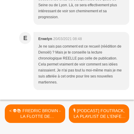
Seine ou de Lyon. Là, ce sera effectivement plus
intéressant de voir son cheminement et sa
progression.
E
Erwelyn
20/03/2021 08:48
Je ne sais pas comment est ce recueil (réédition de
Denoël) ? Mais je te conseille la lecture
chronologique REELLE pas celle de publication.
Cela permet vraiment de voir comment ses idées
naissaient. Je n'ai pas tout lu moi-même mais je me
suis attelée à cet ordre pour lire ses nouvelles
martiennes.
< 👽📚 FREDRIC BROWN -
🎙️ [PODCAST] FOUTRACK,
LA FLOTTE DE
LA PLAYLIST DE L'ENFER
VENGEANCE
#12 - ZOMBIES, ROUND 1
(VENGEANCE
>
FLEET/VENGEANCE,