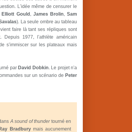
question. L'idée même de censurer le
:
Elliott Gould
,
James Brolin
,
Sam
 Savalas
). La seule ombre au tableau
ent faire là tant ses répliques sont
t. Depuis 1977, l'athlète américain
 de s'immiscer sur les plateaux mais
ourné par
David Dobkin
. Le projet n'a
ommandes sur un scénario de
Peter
 dans
A sound of thunder
tourné en
Ray Bradbury
mais aucunement