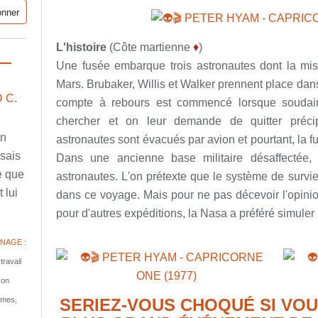
L'histoire
(Côte martienne
♦
)
Une fusée embarque trois astronautes dont la mis
Mars. Brubaker, Willis et Walker prennent place dans
 C.
compte à rebours est commencé lorsque soudain,
chercher et on leur demande de quitter précip
en
astronautes sont évacués par avion et pourtant, la fu
ssais
Dans une ancienne base militaire désaffectée, 
e que
astronautes. L'on prétexte que le système de survie é
 lui
dans ce voyage. Mais pour ne pas décevoir l'opinio
pour d'autres expéditions, la Nasa a préféré simuler 
NAGE :
travail
son
tomes,
SERIEZ-VOUS CHOQUÉ SI VOU