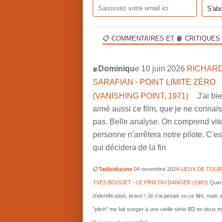
📋 COMMENTAIRES ET 📙 CRITIQUES
Dominiqu
e 10 juin 2026
RICHARD
📙
SARAFIAN - POINT LIMITE ZÉRO
(VANISHING POINT, 1971)
J'ai bi
aimé aussi ce film, que je ne connai
pas. Belle analyse. On comprend vit
personne n'arrêtera notre pilote. C'est
qui décidera de la fin
📋
Tadloiducine
04 novembre 2024
LIEUX DE TOUR
YVES BOISSET - LE PRIX DU DANGER (1983)
Quel 
d'identification, bravo ! Je n'ai jamais vu ce film, mais 
"pitch" me fait songer à une vieille série BD en deux 