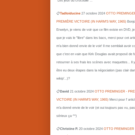
"Les jeux du crocodile"...
📋
Tadloiducine
27 octobre 2024
OTTO PREMINGER
PREMIÈRE VICTOIRE (IN HARM'S WAY, 1965)
Bonjo
Erwelyn, je viens de voir que ce film existe en DVD, j
que je vais le "libre" dans les bacs, merci pour cet arti
m'a bien donné envie de le voir! Il me semblait avoir 
que c'est en vain que Kirk Douglas avait proposé de f
retourner à ses frais les scènes avec maquettes... Il 
être eu deux étapes dans la négociation (pas clair da
wikip'...)?
📋
David
21 octobre 2024
OTTO PREMINGER - PRE
VICTOIRE (IN HARM'S WAY, 1965)
Merci pour l' artic
m'a donné envie de le voir (et oui toujours pas vu, pas
sérieux ça ^^)
📋
Christine P.
20 octobre 2024
OTTO PREMINGER 