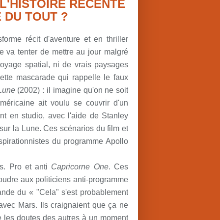
L'HISTOIRE RÉCENTE
É DU TOUT ?
forme récit d'aventure et en thriller
te va tenter de mettre au jour malgré
 voyage spatial, ni de vrais paysages
ette mascarade qui rappelle le faux
Lune
(2002) : il imagine qu'on ne soit
méricaine ait voulu se couvrir d'un
nt en studio, avec l'aide de Stanley
ur la Lune. Ces scénarios du film et
nspirationnistes du programme Apollo
s. Pro et anti
Capricorne One
. Ces
oudre aux politiciens anti-programme
agande du « "Cela" s'est probablement
avec Mars. Ils craignaient que ça ne
ce les doutes des autres à un moment