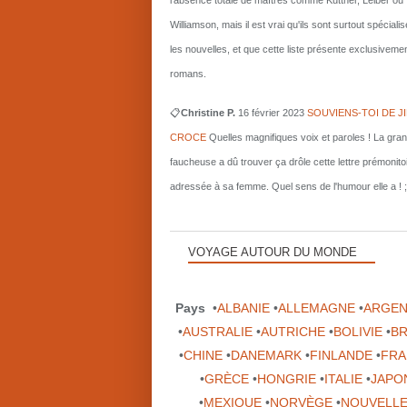
l'absence totale de maîtres comme Kuttner, Leiber ou
Williamson, mais il est vrai qu'ils sont surtout spécial
les nouvelles, et que cette liste présente exclusiveme
romans.
📋
Christine P.
16 février 2023
SOUVIENS-TOI DE J
CROCE
Quelles magnifiques voix et paroles ! La gra
faucheuse a dû trouver ça drôle cette lettre prémonito
adressée à sa femme. Quel sens de l'humour elle a ! ;
VOYAGE AUTOUR DU MONDE
Pays
•
ALBANIE
•
ALLEMAGNE
•
ARGEN
•
AUSTRALIE
•
AUTRICHE
•
BOLIVIE
•
BR
•
CHINE
•
DANEMARK
•
FINLANDE
•
FRA
•
GRÈCE
•
HONGRIE
•
ITALIE
•
JAPO
•
MEXIQUE
•
NORVÈGE
•
NOUVELLE