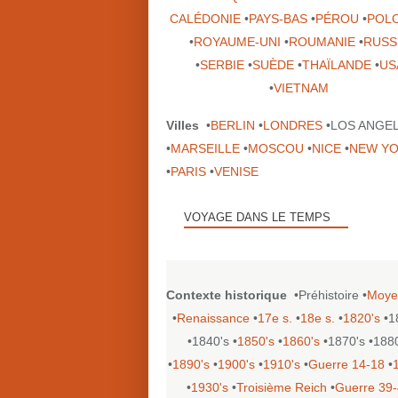
CALÉDONIE
•
PAYS-BAS
•
PÉROU
•
POL
•
ROYAUME-UNI
•
ROUMANIE
•
RUSS
•
SERBIE
•
SUÈDE
•
THAÏLANDE
•
US
•
VIETNAM
Villes
•
BERLIN
•
LONDRES
•LOS ANGE
•
MARSEILLE
•
MOSCOU
•
NICE
•
NEW Y
•
PARIS
•
VENISE
VOYAGE DANS LE TEMPS
Contexte historique
•Préhistoire •
Moye
•
Renaissance
•
17e s.
•
18e s.
•
1820's
•1
•1840's •
1850's
•
1860's
•1870's •188
•
1890's
•
1900's
•
1910's
•
Guerre 14-18
•
•
1930's
•
Troisième Reich
•
Guerre 39