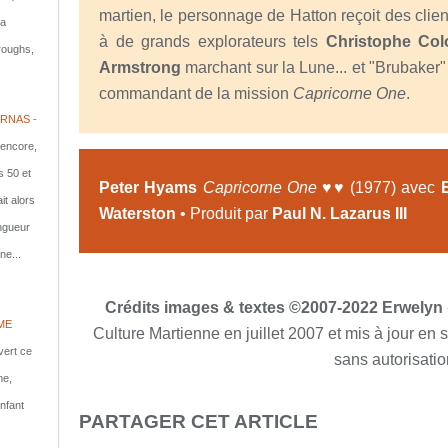
martien, le personnage de Hatton reçoit des client
la
à de grands explorateurs tels
Christophe Co
rroughs,
Armstrong
marchant sur la Lune... et "Brubaker" 
commandant de la mission
Capricorne One
.
RNAS -
 encore,
s 50 et
Peter Hyams
Capricorne One
♥♥ (1977) avec
it alors
Waterston
• Produit par
Paul N. Lazarus III
ongueur
ne...
Crédits images & textes ©2007-2022 Erwelyn
ME
Culture Martienne en juillet 2007 et mis à jour en
vert ce
sans autorisatio
me,
nfant
PARTAGER CET ARTICLE