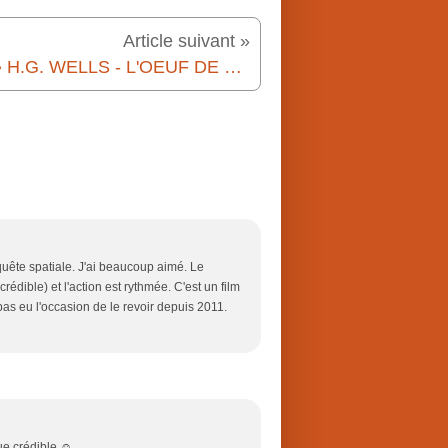
Article suivant »
👽📚 H.G. WELLS - L'OEUF DE CRISTAL (THE CRYSTAL EGG, 1897)
nquête spatiale. J'ai beaucoup aimé. Le
crédible) et l'action est rythmée. C'est un film
pas eu l'occasion de le revoir depuis 2011.
que crédible ☺