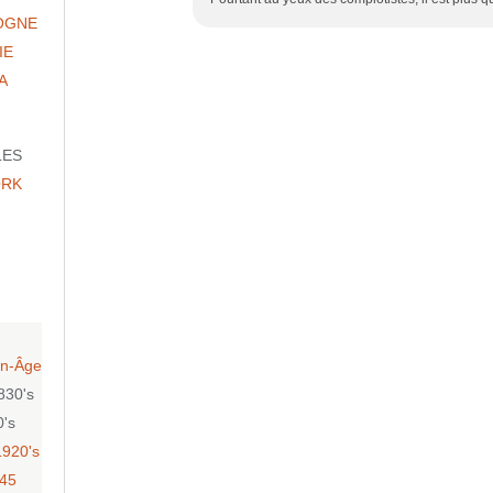
OGNE
IE
A
LES
ORK
n-Âge
830's
0's
1920's
-45