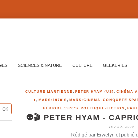
GES
SCIENCES & NATURE
CULTURE
GEEKERIES
,
,
CULTURE MARTIENNE
PETER HYAM (US)
CINÉMA A
,
,
,
♦
MARS•1970'S
MARS•CINÉMA
CONQUÊTE SPA
,
,
PÉRIODE 1970'S
POLITIQUE-FICTION
PAUL
👽🎬 PETER HYAM - CAPR
15 AOÛT 2020
Rédigé par Erwelyn et publié 