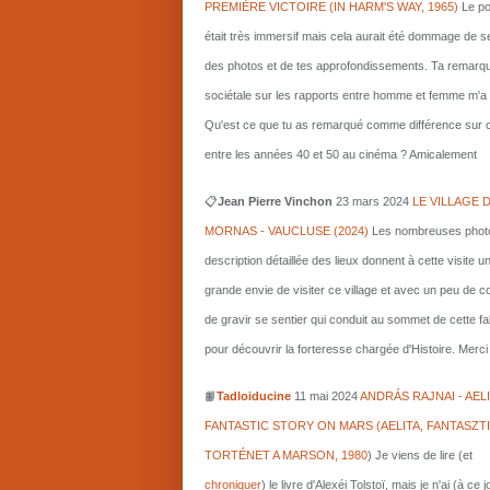
PREMIÈRE VICTOIRE (IN HARM'S WAY, 1965)
Le po
était très immersif mais cela aurait été dommage de s
des photos et de tes approfondissements. Ta remarq
sociétale sur les rapports entre homme et femme m'a i
Qu'est ce que tu as remarqué comme différence sur c
entre les années 40 et 50 au cinéma ? Amicalement
📋
Jean Pierre Vinchon
23 mars 2024
LE VILLAGE 
MORNAS - VAUCLUSE (2024)
Les nombreuses photo
description détaillée des lieux donnent à cette visite u
grande envie de visiter ce village et avec un peu de 
de gravir se sentier qui conduit au sommet de cette fa
pour découvrir la forteresse chargée d'Histoire. Merci 
📙
Tadloiducine
11 mai 2024
ANDRÁS RAJNAI - AELI
FANTASTIC STORY ON MARS (AELITA, FANTASZT
TORTÉNET A MARSON, 1980
)
Je viens de lire (et
chroniquer
) le livre d'Alexéi Tolstoï, mais je n'ai (à ce 