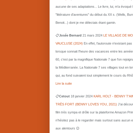
aucune de ses adaptations... Le livre, lui, m'a évoqué 
"littérature d'aventures" du début du XX s. (Wells, Bu
Benoit...) dont je me délectais étant gamin.
📋
Josée Bernard
21 mars
2024
LE VILLAGE DE MO
VAUCLUSE (2024)
En effet, l'autoroute n'existant pas
lorsque sonnait l'heure des vacances entre les année
60, c'est par la magnifique Nationale 7 que l'on rejoigna
la Méditerranée. La Nationale 7 ses villages tout en l
qui, au fond suivaient tout simplement le cours du Rhô
Lire la suite
📋
Cetout
18 janvier 2024
KARL HOLT - BENNY T'AI
TRÈS FORT (BENNY LOVES YOU, 2021)
J’ai décou
film très sympa et drôle sur la plateforme Amazon Pri
n’hésitez pas à le regarder mais surtout sans aucun e
aux alentours 😉