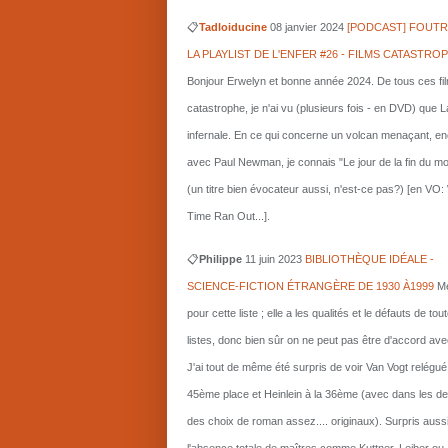
📋
Tadloiducine
08 janvier 2024
[PODCAST] FOUTR
LA PLAYLIST DE L'ENFER #26 - FILMS CATASTRO
Bonjour Erwelyn et bonne année 2024. De tous ces fi
catastrophe, je n'ai vu (plusieurs fois - en DVD) que L
infernale. En ce qui concerne un volcan menaçant, e
avec Paul Newman, je connais "Le jour de la fin du m
(un titre bien évocateur aussi, n'est-ce pas?) [en VO
Time Ran Out...].
📋
Philippe
11 juin 2023
BIBLIOTHÈQUE IDÉALE -
SCIENCE-FICTION ÉTRANGÈRE DE 1930 À1999
Me
pour cette liste ; elle a les qualités et le défauts de tou
listes, donc bien sûr on ne peut pas être d'accord ave
J'ai tout de même été surpris de voir Van Vogt relégué
45ème place et Heinlein à la 36ème (avec dans les d
des choix de roman assez.... originaux). Surpris auss