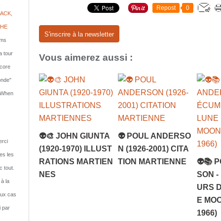
Repost
0
ACK,
PHE
S'inscrire à la newsletter
lms
a tour
Vous aimerez aussi :
ncore
onde"
: When
👽🎨 JOHN GIUNTA
👽 POUL ANDERSO
rci
(1920-1970) ILLUST
N (1926-2001) CITA
tes les
RATIONS MARTIEN
TION MARTIENNE
👽📚 
c tout.
NES
SON -
 à la
URS D
eux cas
E MO
i par
1966)