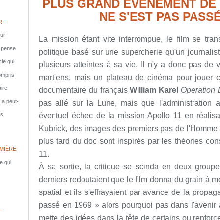
PLUS GRAND ÉVÉNEMENT DE 
NE S'EST PAS PASS
 -
ur
La mission étant vite interrompue, le film se trans
e pense
politique basé sur une supercherie qu'un journalis
cle qui
plusieurs atteintes à sa vie. Il n'y a donc pas de
compris
martiens, mais un plateau de cinéma pour jouer c
aire
documentaire du français
William Karel
Operation 
y a peut-
pas allé sur la Lune, mais que l'administration a
éventuel échec de la mission Apollo 11 en réalisa
ns
Kubrick, des images des premiers pas de l'Homme s
plus tard du doc sont inspirés par les théories co
MIÈRE
11.
le qui
À sa sortie, la critique se scinda en deux groupe
derniers redoutaient que
le film donna du grain à m
spatial et ils s'effrayaient par avance de la prop
passé en 1969 » alors pourquoi pas dans l'avenir 
-
mette des idées dans la tête de certains ou renfor