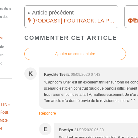
isés dans
« Article précédent
nt des
🎙️ [PODCAST] FOUTRACK, LA PLAYLIST DE L'ENFER #7 - HIT-PARADE 1977
COMMENTER CET ARTICLE
IM
nde
Ajouter un commentaire
ire
-)
K
Koyolite Tseila
08/09/2020 07:43
"Capricorn One" est un excellent thriller sur fond de co
scénario est bien construit (quoique parfois difficilement 
trop rarement diffusé à la TV, malheureusement. Je n'ai 
Ton article m'a donné envie de le revisionner, merci ^-^
TINE
ÉSIL
Répondre
NCE
E
N
Erwelyn
21/09/2020 05:30
-
Pourtant au yeux des complotistes, il est plus 