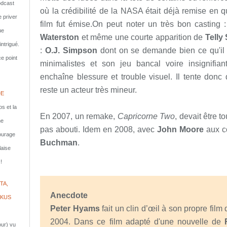
dcast
où la crédibilité de la NASA était déjà remise en 
e priver
film fut émise.On peut noter un très bon casting 
ue
Waterston
et même une courte apparition de
Telly
ntrigué.
:
O.J. Simpson
dont on se demande bien ce qu'il vi
e point
minimalistes et son jeu bancal voire insignifian
enchaîne blessure et trouble visuel. Il tente donc
reste un acteur très mineur.
DE
s et la
En 2007, un remake,
Capricorne Two
, devait être t
ne
pas abouti. Idem en 2008, avec
John Moore
aux c
courage
Buchman
.
laise
!
TA,
Anecdote
IKUS
Peter Hyams
fait un clin d’œil à son propre film
2004. Dans ce film adapté d'une nouvelle de
jour) vu